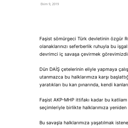
Ekim 9, 2019
Faşist sömürgeci Türk devletinin özgür Ro
olanaklarınızı seferberlik ruhuyla bu işga
devrimci iç savaşa çevirmek görevimizdir
Dün DAİŞ çetelerinin eliyle yapmaya çalışt
utanmazca bu halklarımıza karşı başlattığ
yaratıkları bu kan pınarında, kendi kanl
Faşist AKP-MHP ittifakı kadar bu katliam 
seçimleriyle birlikte halklarımıza yenide
Bu savaşla halklarımıza yaşatılmak isten