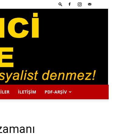
İLER
İLETİŞİM
PDF-ARŞIV
 zamanı