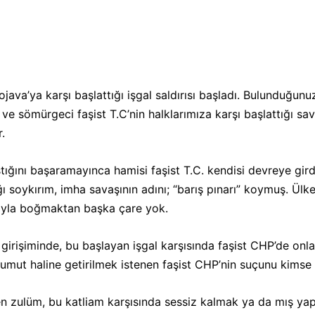
CEPHE
java’ya karşı başlattığı işgal saldırısı başladı. Bulunduğun
☭
l ve sömürgeci faşist T.C’nin halklarımıza karşı başlattığı s
.
ığını başaramayınca hamisi faşist T.C. kendisi devreye girdi.
ı soykırım, imha savaşının adını; “barış pınarı” koymuş. Ülke
arıyla boğmaktan başka çare yok.
girişiminde, bu başlayan işgal karşısında faşist CHP’de onla
n umut haline getirilmek istenen faşist CHP’nin suçunu kimse
en zulüm, bu katliam karşısında sessiz kalmak ya da mış ya