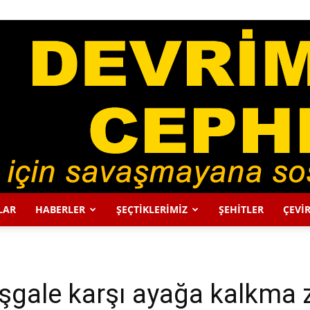
LAR
HABERLER
ŞEÇTİKLERİMİZ
ŞEHİTLER
ÇEVİR
DEVRİMCİ
işgale karşı ayağa kalkma