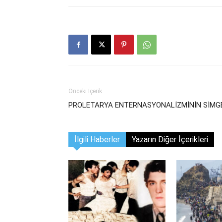
Önceki İçerik
PROLETARYA ENTERNASYONALİZMİNİN SİMGE
İlgili Haberler
Yazarın Diğer İçerikleri