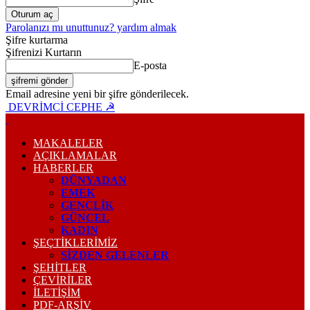
Parolanızı mı unuttunuz? yardım almak
Şifre kurtarma
Şifrenizi Kurtarın
E-posta
Email adresine yeni bir şifre gönderilecek.
DEVRİMCİ CEPHE ☭
MAKALELER
AÇIKLAMALAR
HABERLER
DÜNYADAN
EMEK
GENÇLİK
GÜNCEL
KADIN
ŞEÇTİKLERİMİZ
SİZDEN GELENLER
ŞEHİTLER
ÇEVİRİLER
İLETİŞİM
PDF-ARŞIV