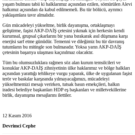
yaşam bulması tabii ki halklarımız açısından ezilen, sömürülen Alevi
halkımız açısından da kabul edilmemeli. Bu tür bölücü, ayrımcı
yaklaşımlara tavır almalıdır.
Gün mücadeleyi yükseltme, birlik dayanışma, ortaklaşmayı
geliştirme, faşist AKP-DAİŞ çetesini yıkmak için herkesin kendi
kurumsal, grupsal çıkarlarını bir yana bırakarak asıl düşmana karşı
enerjisi sarf etme günüdür. Temenni ve dileğimiz bu tür davranış
tutumların bu mitingle son bulmasıdır. Yoksa yarın AKP-DAİŞ
çetesinin başarıya ulaşması kaçınılmaz olacaktır.
Tüm bu olumsuzluklara rağmen söz alan kurum temsilcileri ve
konuklar AKP-DAİŞ zihniyetinin ülke haklarımız ve bölge halkları
açısından yarattığı tehlikeye vurgu yaparak, ülke de uygulanan faşist
terör ve baskılar karşısında yılmayacağımızı, mücadeleyi
yükseltmemizi mesajı verirken, tutsak basın emekçileri, halkın
iradesi belediye başkanları HDP eş başkanları ve milletvekillerine
birlik, dayanışma mesajlarını ilettiler.
12 Kasım 2016
Devrimci Cephe