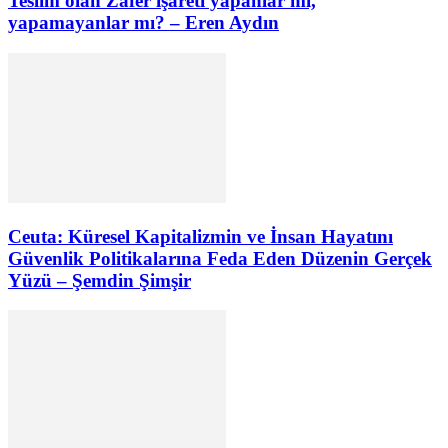
Teslim olan Zafer işareti yapanlar mı,
yapamayanlar mı? – Eren Aydın
Ceuta: Küresel Kapitalizmin ve İnsan Hayatını
Güvenlik Politikalarına Feda Eden Düzenin Gerçek
Yüzü – Şemdin Şimşir