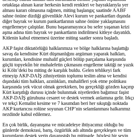
ortaklaşa alınan karar herkesin kendi renkleri ve bayraklarıyla yer
alması kararı olmasına rağmen, miting başlangıç saatinde AABF
sahne önüne dizdiği güvenlikle Alevi kurum ve pankartları dışında
diğer bayrak ve kurum pankartlarının sahne önüne yaklaşmasını
engellemeye çalıştılar. Bunu başaramayınca bu sefer yaşanan krizi
aşma adına tüm bayrak ve pankartların indirilmesi kitleye dayatıldı.
Kitlenin kabul etmemesi üzerine miting saatler sonra başladı.
AKP faşist diktatörlüğü halklarımıza ve bölge halklarına başlattığı
savaş da kendisine Kürt düşmanlığını argüman yaparak halkları,
kurumları, kendisine muhalif güçleri bölüp parçalama karşısında
güçlü topyekûn bir muhalefetin çıkmasını engelleme taktiği ne yazık
ki Köln’deki bu miting de karşılık buldu. Gelen tehlikeyi fark
etmeyip AKP-DAİŞ zihniyetinin toplumu teslim alma ve kendisi
dışındaki tüm halkları, azınlıkları, muhalifleri yok etme politikası
karşısında yek vücut olmak gerekirken, bu gerçekliği gözden kaçırıp
Kürt karşıtlığı durusu içinde bulunmak niyetlerden bağımsız faşist
AKP-DAİŞ güruhuna cesaret ve destek vermek anlamına gelir. Irkçı
ve tekçi Kemalist kesime ve 7 kasımdan beri her sıkıştığı noktada
AKP kurtarıcısı rolüne soyunan CHP’nin selamlanması halkarımız
nezdinde kabul edilemez.
En çok birlik, dayanışma ve mücadeleye ihtiyacımız olduğu bu
günlerde demokrasi, barış, özgürlük adı altında gerçekleşen ve tüm
kurumların destek verip dayanıştığı bu mitingde böylesi bir şeyin