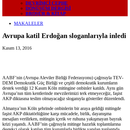
DEVRIMCI CEPHE
DÖNÜŞÜM DERGISI
BROŞÜR & KİTAP
MAKALELER
Avrupa katil Erdoğan sloganlarıyla inledi
Kasım 13, 2016
AABF’nin (Avrupa Aleviler Birliği Federasyonu) çağrısıyla TEV-
DEM Demokratik Güç Birliği ve çeşitli demokratik kurumların
destek verdiği 12 Kasım Köln mitingine onbinler katıldı. Aynı gün
Avrupa’nın tüm kentlerinde mevzilerimizi terk etmeyeceğiz, faşist
AKP diktasına teslim olmayacağız sloganıyla gösteriler düzenlendi.
Almanya’nın Köln şehrinde onbinlerin bir araya geldiği mitingde
faşist AKP diktatörlüğüne karşı mücadele, birlik, dayanışma
mesajları verilirken, mitingin içerik ve ruhuna yakışmayan bayrak
krizi yaşandı. AABF’nin çağrısıyla mitinge hazırlık toplantılarına
destekçi olarak katılan tüm kurumlarla birlikte yapılan toplantıda