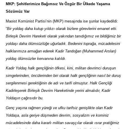
MKP: Şehitlerimize Bağımsız Ve Özgür Bir Ülkede Yaşama
Sözümüz Var
Maoist Komünist Partisi’nin (MKP) mesajında ise şunlar kaydedildi:
“
Bir yoldaş daha kutup yıldızı olarak bizlere görevlerini emanet etti.
Birleşik Devrim Hareketi olarak yakından tanıdığımız ve bildiğimiz bir
yoldaşı daha ölümsüzlüğe uğurladık. Bedenini toprağa, mücadelesini
halklarımıza armağan ederek Kadir Tandoğan (Muhammed Arslan)
yoldaş ölümsüzler kervanına katıldı.
Kadir Yoldaş halk gençliğinin öfkesi, kini, militan devrimci duruşun
simgelerinden, öncülerinden biri olarak halk gençliğinin nasıl bir duruş
sergilenmesi gerektiğinin de adı ve tarifi olmuştur. Halk Gençliği
Kadirleşerek Birleşik Devrim Hareketinde yerini almalıdır, Kadir
Yoldaşın çağrısıdır bu.
Genç yaşına rağmen yüreği ve ufku tarifsiz genişlikte olan Kadir
Yoldaşa, asla geriye düşmeden devrim, sosyalizm ve kominiz
mücadelesinde daha kararlı militan savaşçılar olarak ısrar pratiğimiz