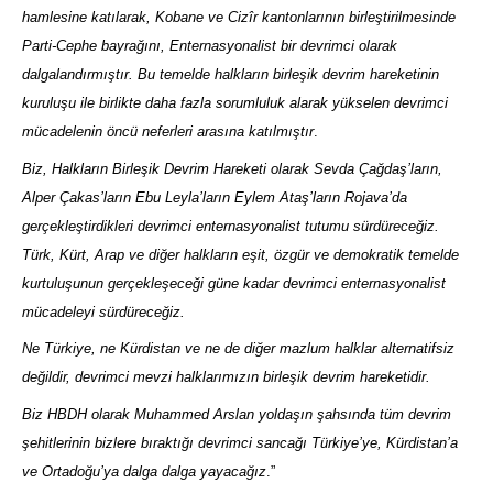
hamlesine katılarak, Kobane ve Cizîr kantonlarının birleştirilmesinde
Parti-Cephe bayrağını, Enternasyonalist bir devrimci olarak
dalgalandırmıştır. Bu temelde halkların birleşik devrim hareketinin
kuruluşu ile birlikte daha fazla sorumluluk alarak yükselen devrimci
mücadelenin öncü neferleri arasına katılmıştır
.
Biz, Halkların Birleşik Devrim Hareketi olarak Sevda Çağdaş’ların,
Alper Çakas’ların Ebu Leyla’ların Eylem Ataş’ların Rojava’da
gerçekleştirdikleri devrimci enternasyonalist tutumu sürdüreceğiz.
Türk, Kürt, Arap ve diğer halkların eşit, özgür ve demokratik temelde
kurtuluşunun gerçekleşeceği güne kadar devrimci enternasyonalist
mücadeleyi sürdüreceğiz.
Ne Türkiye, ne Kürdistan ve ne de diğer mazlum halklar alternatifsiz
değildir, devrimci mevzi halklarımızın birleşik devrim hareketidir.
Biz HBDH olarak Muhammed Arslan yoldaşın şahsında tüm devrim
şehitlerinin bizlere bıraktığı devrimci sancağı Türkiye’ye, Kürdistan’a
ve Ortadoğu’ya dalga dalga yayacağız
.”