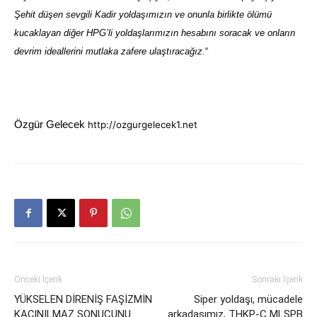
Şehit düşen sevgili Kadir yoldaşımızın ve onunla birlikte ölümü
kucaklayan diğer HPG’li yoldaşlarımızın hesabını soracak ve onların
devrim ideallerini mutlaka zafere ulaştıracağız.
“
Özgür Gelecek
http://ozgurgelecek1.net
Önceki İçerik
Sonraki İçerik
YÜKSELEN DİRENİŞ FAŞİZMİN
Siper yoldaşı, mücadele
KAÇINILMAZ SONUCUNU
arkadaşımız, THKP-C MLSPB