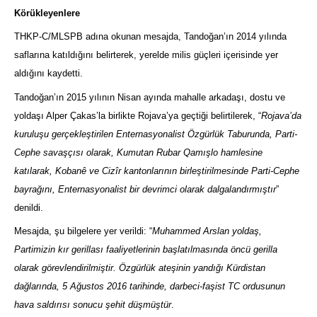
Körükleyenlere
THKP-C/MLSPB adına okunan mesajda, Tandoğan’ın 2014 yılında
saflarına katıldığını belirterek, yerelde milis güçleri içerisinde yer
aldığını kaydetti.
Tandoğan’ın 2015 yılının Nisan ayında mahalle arkadaşı, dostu ve
yoldaşı Alper Çakas’la birlikte Rojava’ya geçtiği belirtilerek, “
Rojava’da
kuruluşu gerçekleştirilen Enternasyonalist Özgürlük Taburunda, Parti-
Cephe savaşçısı olarak, Kumutan Rubar Qamışlo hamlesine
katılarak, Kobanê ve Cizîr kantonlarının birleştirilmesinde Parti-Cephe
bayrağını, Enternasyonalist bir devrimci olarak dalgalandırmıştır
”
denildi.
Mesajda, şu bilgelere yer verildi: “
Muhammed Arslan yoldaş,
Partimizin kır gerillası faaliyetlerinin başlatılmasında öncü gerilla
olarak görevlendirilmiştir. Özgürlük ateşinin yandığı Kürdistan
dağlarında, 5 Ağustos 2016 tarihinde, darbeci-faşist TC ordusunun
hava saldırısı sonucu şehit düşmüştür
.