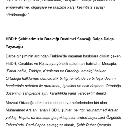
emperyalizme, oligarşiye ve faşizme karşı kesintisiz savaşı
sürdüreceğiz
.”
HBDH: Şehitlerimizin Bıraktığı Devrimci Sancağı Dalga Dalga
Yayacağız
Darbe girişiminin ardından Türkiye’de yaşanan baskılara dikkat çeken
HBDH, Cerablus ve Rojava’ya yönelik saldırıları hatırlattı. Mesajda,
“
Fakat nafile, Türkiye, Kürdistan ve Ortadoğu emekçi halkları,
Ortadoğu halklarının demokratik birliği temelinde ve birleşik devrim
hareketinin neferleri ile statükocu, işbirlikçi ve halk düşmanı Ortadoğu
düzeninin sahiplerine aynı kararlılıkla yanıt verecektir
” denildi.
Mevcut Ortadoğu düzenini reddeden ve neferlerinden biri olan
Muhammed Arslan’ı anan HBDH, şunları belirtti: “
Muhammed Arslan
yoldaş, Rojava’da kuruluşu gerçekleştirilen Enternasyonalist Özgürlük
Taburu’nda, Parti-Cephe savaşçısı olarak, Şehit Rubar Qamışlo