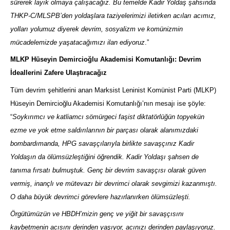
sürerek layık olmaya çalışacağız. Bu temelde Kadir Yoldaş şahsında
THKP-C/MLSPB’den yoldaşlara taziyelerimizi iletirken acıları acımız,
yolları yolumuz diyerek devrim, sosyalizm ve komünizmin
mücadelemizde yaşatacağımızı ilan ediyoruz
.”
MLKP Hüseyin Demircioğlu Akademisi Komutanlığı: Devrim
İdeallerini Zafere Ulaştıracağız
Tüm devrim şehitlerini anan Marksist Leninist Komünist Parti (MLKP)
Hüseyin Demircioğlu Akademisi Komutanlığı’nın mesajı ise şöyle:
“
Soykırımcı ve katliamcı sömürgeci faşist diktatörlüğün topyekün
ezme ve yok etme saldırılarının bir parçası olarak alanımızdaki
bombardımanda, HPG savaşçılarıyla birlikte savaşçınız Kadir
Yoldaşın da ölümsüzleştiğini öğrendik. Kadir Yoldaşı şahsen de
tanıma fırsatı bulmuştuk. Genç bir devrim savaşçısı olarak güven
vermiş, inançlı ve mütevazı bir devrimci olarak sevgimizi kazanmıştı.
O daha büyük devrimci görevlere hazırlanırken ölümsüzleşti.
Örgütümüzün ve HBDH’mizin genç ve yiğit bir savaşçısını
kaybetmenin acısını derinden yaşıyor, acınızı derinden paylaşıyoruz.