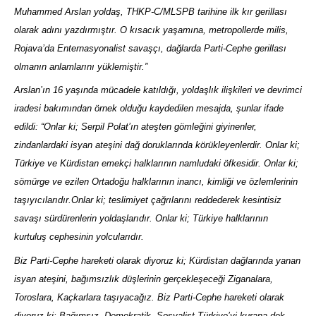
Muhammed Arslan yoldaş, THKP-C/MLSPB tarihine ilk kır gerillası
olarak adını yazdırmıştır. O kısacık yaşamına, metropollerde milis,
Rojava’da Enternasyonalist savaşçı, dağlarda Parti-Cephe gerillası
olmanın anlamlarını yüklemiştir.”
Arslan’ın 16 yaşında mücadele katıldığı, yoldaşlık ilişkileri ve devrimci
iradesi bakımından örnek olduğu kaydedilen mesajda, şunlar ifade
edildi: “Onlar ki; Serpil Polat’ın ateşten gömleğini giyinenler,
zindanlardaki isyan ateşini dağ doruklarında körükleyenlerdir. Onlar ki;
Türkiye ve Kürdistan emekçi halklarının namludaki öfkesidir. Onlar ki;
sömürge ve ezilen Ortadoğu halklarının inancı, kimliği ve özlemlerinin
taşıyıcılarıdır.Onlar ki; teslimiyet çağrılarını reddederek kesintisiz
savaşı sürdürenlerin yoldaşlarıdır. Onlar ki; Türkiye halklarının
kurtuluş cephesinin yolcularıdır.
Biz Parti-Cephe hareketi olarak diyoruz ki; Kürdistan dağlarında yanan
isyan ateşini, bağımsızlık düşlerinin gerçekleşeceği Ziganalara,
Toroslara, Kaçkarlara taşıyacağız. Biz Parti-Cephe hareketi olarak
diyoruz ki; Bağımsız, Demokratik, Sosyalist Türkiye’yi kurana dek