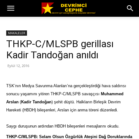
MAKALELER
THKP-C/MLSPB gerillası
Kadir Tandoğan anıldı
Eylül 12, 2016
TSK’nın Medya Savunma Alanları’na gerçekleştirdiği hava saldırısı
sonucu yaşamını yitiren THKP-C/MLSPB savaşçısı
Muhammed
Arslan
(
Kadir Tandoğan
) şehit düştü. Halkların Birleşik Devrim
Hareketi (HBDH) bileşenleri, Arslan için anma töreni düzenledi.
Saygı duruşunun ardından HBDH bileşenleri mesajlarını okudu.
THKP-C/MLSPB: Selam Olsun Özgürlük Ateşini Dağ Doruklarında