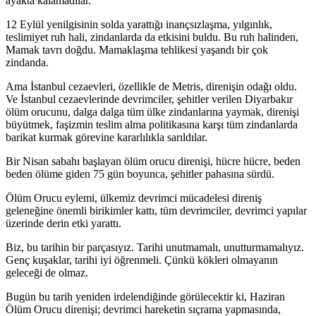
ayakta kalamadılar.
12 Eylül yenilgisinin solda yarattığı inançsızlaşma, yılgınlık,
teslimiyet ruh hali, zindanlarda da etkisini buldu. Bu ruh halinden,
Mamak tavrı doğdu. Mamaklaşma tehlikesi yaşandı bir çok
zindanda.
Ama İstanbul cezaevleri, özellikle de Metris, direnişin odağı oldu.
Ve İstanbul cezaevlerinde devrimciler, şehitler verilen Diyarbakır
ölüm orucunu, dalga dalga tüm ülke zindanlarına yaymak, direnişi
büyütmek, faşizmin teslim alma politikasına karşı tüm zindanlarda
barikat kurmak görevine kararlılıkla sarıldılar.
Bir Nisan sabahı başlayan ölüm orucu direnişi, hücre hücre, beden
beden ölüme giden 75 gün boyunca, şehitler pahasına sürdü.
Ölüm Orucu eylemi, ülkemiz devrimci mücadelesi direniş
geleneğine önemli birikimler kattı, tüm devrimciler, devrimci yapılar
üzerinde derin etki yarattı.
Biz, bu tarihin bir parçasıyız. Tarihi unutmamalı, unutturmamalıyız.
Genç kuşaklar, tarihi iyi öğrenmeli. Çünkü kökleri olmayanın
geleceği de olmaz.
Bugün bu tarih yeniden irdelendiğinde görülecektir ki, Haziran
Ölüm Orucu direnişi; devrimci hareketin sıçrama yapmasında,