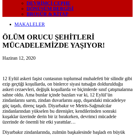
DEVRIMCI CEPHE
DÖNÜŞÜM DERGISI
BROŞÜR & KİTAP
MAKALELER
ÖLÜM ORUCU ŞEHİTLERİ
MÜCADELEMİZDE YAŞIYOR!
Haziran 12, 2020
12 Eylül askeri faşist cuntasının toplumsal muhalefeti bir silindir gibi
ezip geçtiği koşullarda, on binlerce siyasi tutsağın doldurulduğu
askeri cezaevleri, değişik koşullarda ve biçimlerde sınıf çatışmalarına
sahne oldu. Ama bunlar içinde bazıları var ki, 12 Eylül’ün
zindanlarını sarstı, zindan duvarlarını aşıp, dışarıdaki mücadeleye
güç taşıdı, direnç taşıdı. Diyarbakır ve Metris-Sağmalcılar
zindanlarından yükselen bu direnişler, kendilerinden sonraki
kuşaklar üzerinde derin bir iz bırakırken, devrimci mücadele
üzerinde de önemli bir etki yarattılar…
Diyarbakır zindanlarında, zulmün başkalesinde başladı en büyük