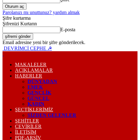
Parolanızı mı unuttunuz? yardım almak
Şifre kurtarma
Şifrenizi Kurtarın
E-posta
Email adresine yeni bir şifre gönderilecek.
DEVRİMCİ CEPHE ☭
MAKALELER
AÇIKLAMALAR
HABERLER
DÜNYADAN
EMEK
GENÇLİK
GÜNCEL
KADIN
ŞEÇTİKLERİMİZ
SİZDEN GELENLER
ŞEHİTLER
ÇEVİRİLER
İLETİŞİM
PDF-ARŞIV