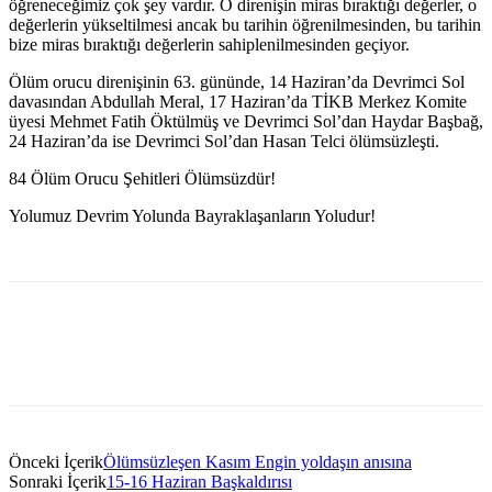
öğreneceğimiz çok şey vardır. O direnişin miras bıraktığı değerler, o
değerlerin yükseltilmesi ancak bu tarihin öğrenilmesinden, bu tarihin
bize miras bıraktığı değerlerin sahiplenilmesinden geçiyor.
Ölüm orucu direnişinin 63. gününde, 14 Haziran’da Devrimci Sol
davasından Abdullah Meral, 17 Haziran’da TİKB Merkez Komite
üyesi Mehmet Fatih Öktülmüş ve Devrimci Sol’dan Haydar Başbağ,
24 Haziran’da ise Devrimci Sol’dan Hasan Telci ölümsüzleşti.
84 Ölüm Orucu Şehitleri Ölümsüzdür!
Yolumuz Devrim Yolunda Bayraklaşanların Yoludur!
Önceki İçerik
Ölümsüzleşen Kasım Engin yoldaşın anısına
Sonraki İçerik
15-16 Haziran Başkaldırısı