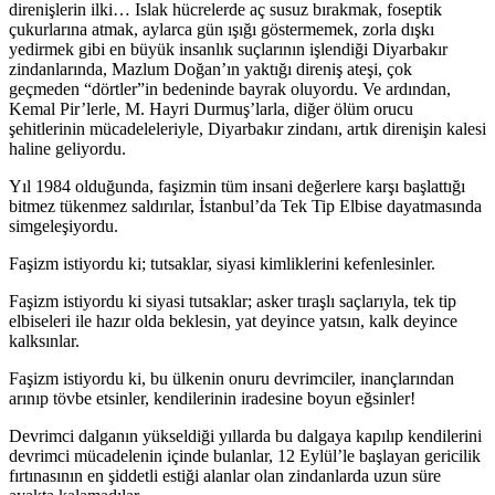
direnişlerin ilki… Islak hücrelerde aç susuz bırakmak, foseptik
çukurlarına atmak, aylarca gün ışığı göstermemek, zorla dışkı
yedirmek gibi en büyük insanlık suçlarının işlendiği Diyarbakır
zindanlarında, Mazlum Doğan’ın yaktığı direniş ateşi, çok
geçmeden “dörtler”in bedeninde bayrak oluyordu. Ve ardından,
Kemal Pir’lerle, M. Hayri Durmuş’larla, diğer ölüm orucu
şehitlerinin mücadeleleriyle, Diyarbakır zindanı, artık direnişin kalesi
haline geliyordu.
Yıl 1984 olduğunda, faşizmin tüm insani değerlere karşı başlattığı
bitmez tükenmez saldırılar, İstanbul’da Tek Tip Elbise dayatmasında
simgeleşiyordu.
Faşizm istiyordu ki; tutsaklar, siyasi kimliklerini kefenlesinler.
Faşizm istiyordu ki siyasi tutsaklar; asker tıraşlı saçlarıyla, tek tip
elbiseleri ile hazır olda beklesin, yat deyince yatsın, kalk deyince
kalksınlar.
Faşizm istiyordu ki, bu ülkenin onuru devrimciler, inançlarından
arınıp tövbe etsinler, kendilerinin iradesine boyun eğsinler!
Devrimci dalganın yükseldiği yıllarda bu dalgaya kapılıp kendilerini
devrimci mücadelenin içinde bulanlar, 12 Eylül’le başlayan gericilik
fırtınasının en şiddetli estiği alanlar olan zindanlarda uzun süre