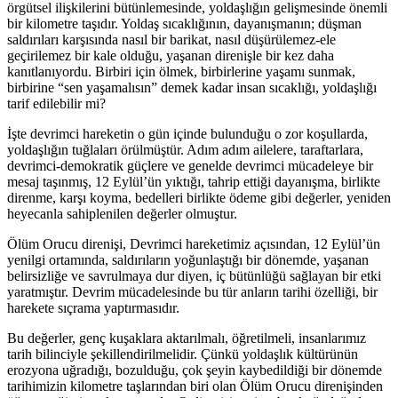
örgütsel ilişkilerini bütünlemesinde, yoldaşlığın gelişmesinde önemli
bir kilometre taşıdır. Yoldaş sıcaklığının, dayanışmanın; düşman
saldırıları karşısında nasıl bir barikat, nasıl düşürülemez-ele
geçirilemez bir kale olduğu, yaşanan direnişle bir kez daha
kanıtlanıyordu. Birbiri için ölmek, birbirlerine yaşamı sunmak,
birbirine “sen yaşamalısın” demek kadar insan sıcaklığı, yoldaşlığı
tarif edilebilir mi?
İşte devrimci hareketin o gün içinde bulunduğu o zor koşullarda,
yoldaşlığın tuğlaları örülmüştür. Adım adım ailelere, taraftarlara,
devrimci-demokratik güçlere ve genelde devrimci mücadeleye bir
mesaj taşınmış, 12 Eylül’ün yıktığı, tahrip ettiği dayanışma, birlikte
direnme, karşı koyma, bedelleri birlikte ödeme gibi değerler, yeniden
heyecanla sahiplenilen değerler olmuştur.
Ölüm Orucu direnişi, Devrimci hareketimiz açısından, 12 Eylül’ün
yenilgi ortamında, saldırıların yoğunlaştığı bir dönemde, yaşanan
belirsizliğe ve savrulmaya dur diyen, iç bütünlüğü sağlayan bir etki
yaratmıştır. Devrim mücadelesinde bu tür anların tarihi özelliği, bir
harekete sıçrama yaptırmasıdır.
Bu değerler, genç kuşaklara aktarılmalı, öğretilmeli, insanlarımız
tarih bilinciyle şekillendirilmelidir. Çünkü yoldaşlık kültürünün
erozyona uğradığı, bozulduğu, çok şeyin kaybedildiği bir dönemde
tarihimizin kilometre taşlarından biri olan Ölüm Orucu direnişinden