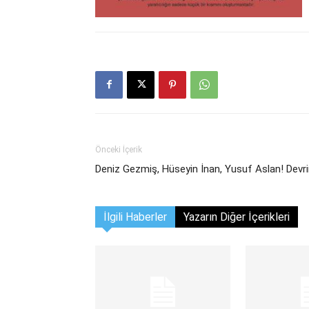
Önceki İçerik
Deniz Gezmiş, Hüseyin İnan, Yusuf Aslan! Devr
İlgili Haberler
Yazarın Diğer İçerikleri