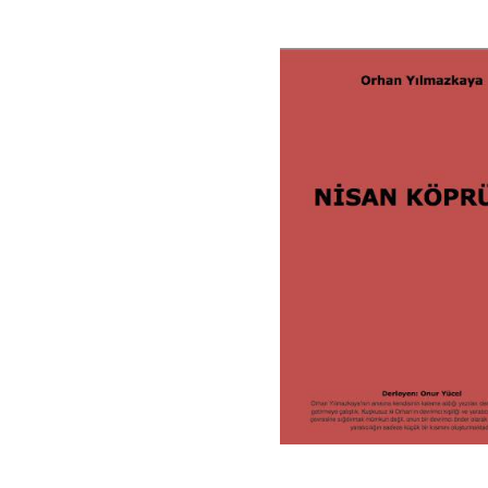
CEPHE
☭