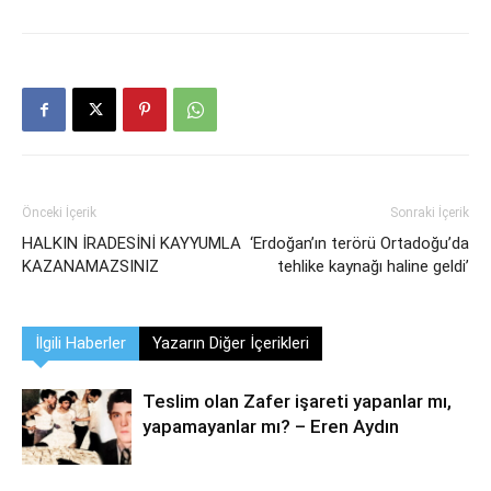
Önceki İçerik
Sonraki İçerik
HALKIN İRADESİNİ KAYYUMLA
‘Erdoğan’ın terörü Ortadoğu’da
KAZANAMAZSINIZ
tehlike kaynağı haline geldi’
İlgili Haberler
Yazarın Diğer İçerikleri
Teslim olan Zafer işareti yapanlar mı,
yapamayanlar mı? – Eren Aydın