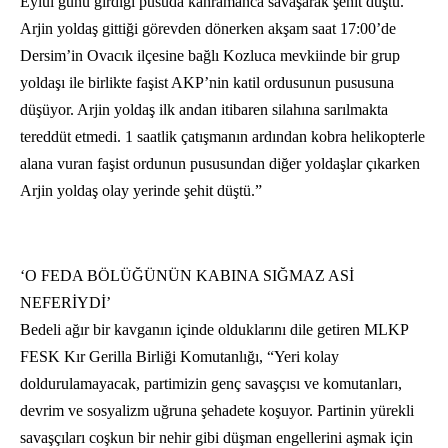
Eylül günü girdiği pusuda kahramanca savaşarak şehit düştü.
Arjin yoldaş gittiği görevden dönerken akşam saat 17:00’de
Dersim’in Ovacık ilçesine bağlı Kozluca mevkiinde bir grup
yoldaşı ile birlikte faşist AKP’nin katil ordusunun pususuna
düşüyor. Arjin yoldaş ilk andan itibaren silahına sarılmakta
tereddüt etmedi. 1 saatlik çatışmanın ardından kobra helikopterle
alana vuran faşist ordunun pususundan diğer yoldaşlar çıkarken
Arjin yoldaş olay yerinde şehit düştü.”
‘O FEDA BÖLÜĞÜNÜN KABINA SIĞMAZ ASİ
NEFERİYDİ’
Bedeli ağır bir kavganın içinde olduklarını dile getiren MLKP
FESK Kır Gerilla Birliği Komutanlığı, “Yeri kolay
doldurulamayacak, partimizin genç savaşçısı ve komutanları,
devrim ve sosyalizm uğruna şehadete koşuyor. Partinin yürekli
savaşçıları coşkun bir nehir gibi düşman engellerini aşmak için