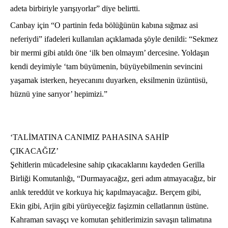
adeta birbiriyle yarışıyorlar” diye belirtti.
Canbay için “O partinin feda bölüğünün kabına sığmaz asi
neferiydi” ifadeleri kullanılan açıklamada şöyle denildi: “Sekmez
bir mermi gibi atıldı öne ‘ilk ben olmayım’ dercesine. Yoldaşın
kendi deyimiyle ‘tam büyümenin, büyüyebilmenin sevincini
yaşamak isterken, heyecanını duyarken, eksilmenin üzüntüsü,
hüznü yine sarıyor’ hepimizi.”
‘TALİMATINA CANIMIZ PAHASINA SAHİP
ÇIKACAĞIZ’
Şehitlerin mücadelesine sahip çıkacaklarını kaydeden Gerilla
Birliği Komutanlığı, “Durmayacağız, geri adım atmayacağız, bir
anlık tereddüt ve korkuya hiç kapılmayacağız. Berçem gibi,
Ekin gibi, Arjin gibi yürüyeceğiz faşizmin cellatlarının üstüne.
Kahraman savaşçı ve komutan şehitlerimizin savaşın talimatına