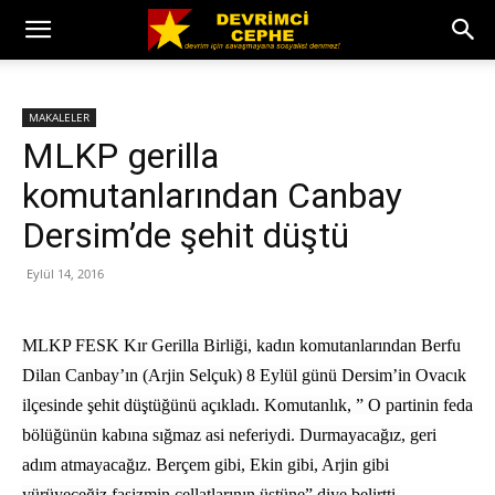
MAKALELER
MLKP gerilla
komutanlarından Canbay
Dersim’de şehit düştü
Eylül 14, 2016
MLKP FESK Kır Gerilla Birliği, kadın komutanlarından Berfu
Dilan Canbay’ın (Arjin Selçuk) 8 Eylül günü Dersim’in Ovacık
ilçesinde şehit düştüğünü açıkladı. Komutanlık, ” O partinin feda
bölüğünün kabına sığmaz asi neferiydi. Durmayacağız, geri
adım atmayacağız. Berçem gibi, Ekin gibi, Arjin gibi
yürüyeceğiz faşizmin cellatlarının üstüne” diye belirtti.