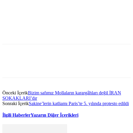
Önceki İçerik
Bizim safımız Mollaların karargâhları değil İRAN
SOKAKLARI’dır
Sonraki İçerik
Sakine’lerin katliamı Paris’te 5. yılında protesto edildi
İlgili Haberler
Yazarın Diğer İçerikleri