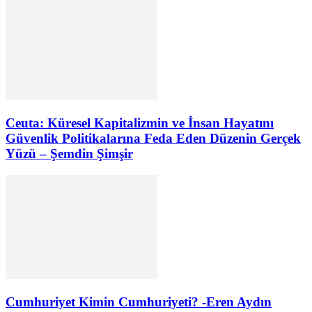
Ceuta: Küresel Kapitalizmin ve İnsan Hayatını
Güvenlik Politikalarına Feda Eden Düzenin Gerçek
Yüzü – Şemdin Şimşir
Cumhuriyet Kimin Cumhuriyeti? -Eren Aydın