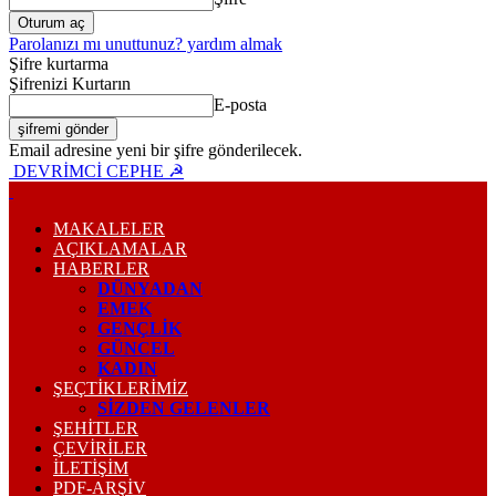
Parolanızı mı unuttunuz? yardım almak
Şifre kurtarma
Şifrenizi Kurtarın
E-posta
Email adresine yeni bir şifre gönderilecek.
DEVRİMCİ CEPHE ☭
MAKALELER
AÇIKLAMALAR
HABERLER
DÜNYADAN
EMEK
GENÇLİK
GÜNCEL
KADIN
ŞEÇTİKLERİMİZ
SİZDEN GELENLER
ŞEHİTLER
ÇEVİRİLER
İLETİŞİM
PDF-ARŞIV