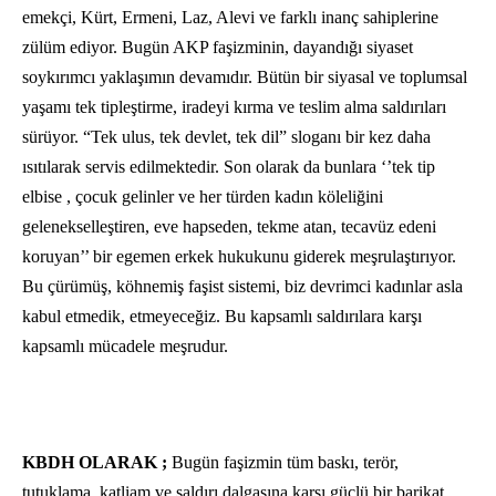
emekçi, Kürt, Ermeni, Laz, Alevi ve farklı inanç sahiplerine
zülüm ediyor. Bugün AKP faşizminin, dayandığı siyaset
soykırımcı yaklaşımın devamıdır. Bütün bir siyasal ve toplumsal
yaşamı tek tipleştirme, iradeyi kırma ve teslim alma saldırıları
sürüyor. “Tek ulus, tek devlet, tek dil” sloganı bir kez daha
ısıtılarak servis edilmektedir. Son olarak da bunlara ‘’tek tip
elbise , çocuk gelinler ve her türden kadın köleliğini
gelenekselleştiren, eve hapseden, tekme atan, tecavüz edeni
koruyan’’ bir egemen erkek hukukunu giderek meşrulaştırıyor.
Bu çürümüş, köhnemiş faşist sistemi, biz devrimci kadınlar asla
kabul etmedik, etmeyeceğiz. Bu kapsamlı saldırılara karşı
kapsamlı mücadele meşrudur.
KBDH OLARAK ;
Bugün faşizmin tüm baskı, terör,
tutuklama, katliam ve saldırı dalgasına karşı güçlü bir barikat