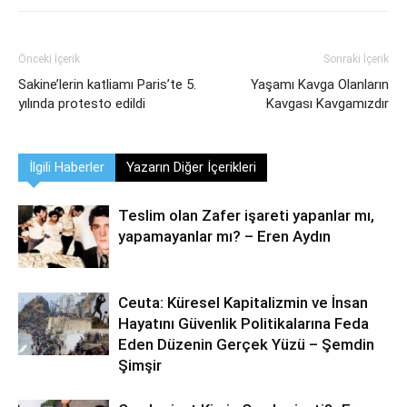
Önceki İçerik
Sonraki İçerik
Sakine’lerin katliamı Paris’te 5.
Yaşamı Kavga Olanların
yılında protesto edildi
Kavgası Kavgamızdır
İlgili Haberler
Yazarın Diğer İçerikleri
Teslim olan Zafer işareti yapanlar mı,
yapamayanlar mı? – Eren Aydın
Ceuta: Küresel Kapitalizmin ve İnsan
Hayatını Güvenlik Politikalarına Feda
Eden Düzenin Gerçek Yüzü – Şemdin
Şimşir