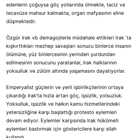
edenlerin çoğuysa göç yollarında ölmekte, taciz ve
tecavüze mahsur kalmakta, organ mafyasının eline
düşmektedir.
Özgür Irak vb demagojilerle müdahale ettikleri Irak´ta
kışkırttıkları mezhep savaşları sonucu binlerce insanın
ölümüne, yüz binlercesinin yerinden yurdundan
edilmesinin sonucunu yaratanlar, Irak halklarının
yoksulluk ve zülüm altında yaşamasını dayatıyorlar.
Emperyalist güçlerin ve yerli işbirlikçilerinin ortaya
çıkardığı Irak’ta hızla artan göç, işsizlik, yolsuzluk.
Yoksulluk, işsizlik ve halkın kamu hizmetlerindeki
yetersizliğine karşı başlattığı protesto eylemleri
devam ediyor. Eylemler karşısında Irak hükûmeti
eylemleri bastırmak için göstericilere karşı silah
kullandı.