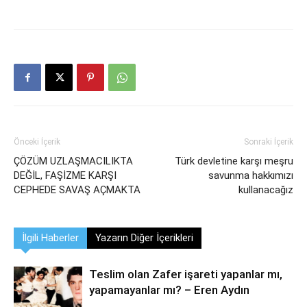
Önceki İçerik
Sonraki İçerik
ÇÖZÜM UZLAŞMACILIKTA
Türk devletine karşı meşru
DEĞİL, FAŞİZME KARŞI
savunma hakkımızı
CEPHEDE SAVAŞ AÇMAKTA
kullanacağız
İlgili Haberler
Yazarın Diğer İçerikleri
Teslim olan Zafer işareti yapanlar mı,
yapamayanlar mı? – Eren Aydın