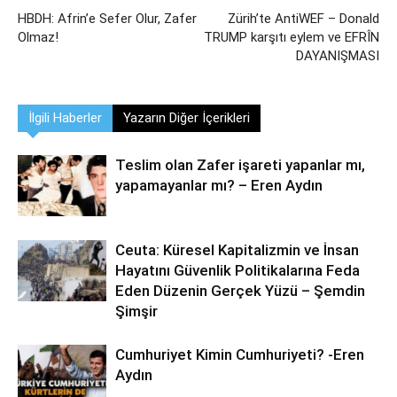
HBDH: Afrin’e Sefer Olur, Zafer
Zürih’te AntiWEF – Donald
Olmaz!
TRUMP karşıtı eylem ve EFRÎN
DAYANIŞMASI
İlgili Haberler
Yazarın Diğer İçerikleri
Teslim olan Zafer işareti yapanlar mı,
yapamayanlar mı? – Eren Aydın
Ceuta: Küresel Kapitalizmin ve İnsan
Hayatını Güvenlik Politikalarına Feda
Eden Düzenin Gerçek Yüzü – Şemdin
Şimşir
Cumhuriyet Kimin Cumhuriyeti? -Eren
Aydın