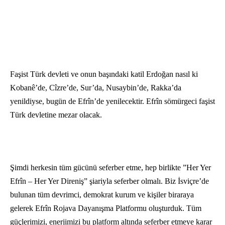
Faşist Türk devleti ve onun başındaki katil Erdoğan nasıl ki
Kobanê’de, Cîzre’de, Sur’da, Nusaybin’de, Rakka’da
yenildiyse, bugün de Efrîn’de yenilecektir. Efrîn sömürgeci faşist
Türk devletine mezar olacak.
Şimdi herkesin tüm gücünü seferber etme, hep birlikte ”Her Yer
Efrîn – Her Yer Direniş” şiariyla seferber olmalı. Biz İsviçre’de
bulunan tüm devrimci, demokrat kurum ve kişiler biraraya
gelerek Efrîn Rojava Dayanışma Platformu oluşturduk. Tüm
güçlerimizi, enerjimizi bu platform altında seferber etmeye karar