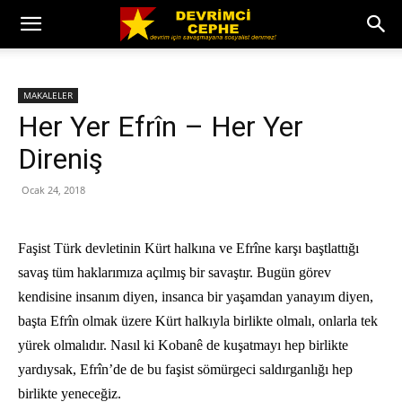
MAKALELER
Her Yer Efrîn – Her Yer
Direniş
Ocak 24, 2018
Faşist Türk devletinin Kürt halkına ve Efrîne karşı baştlattığı
savaş tüm haklarımıza açılmış bir savaştır. Bugün görev
kendisine insanım diyen, insanca bir yaşamdan yanayım diyen,
başta Efr
î
n olmak üzere Kürt halkıyla birlikte olmalı, onlarla tek
yürek olmalıdır. Nasıl ki Kobanê de kuşatmayı hep birlikte
yardıysak, Efrîn’de de bu faşist sömürgeci saldırganlığı hep
birlikte yeneceğiz.