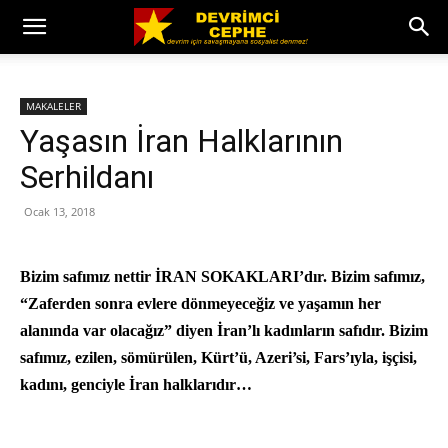
MAKALELER
Yaşasın İran Halklarının
Serhildanı
Ocak 13, 2018
Bizim safımız nettir İRAN SOKAKLARI’dır. Bizim safımız,
“Zaferden sonra evlere dönmeyeceğiz ve yaşamın her
alanında var olacağız” diyen İran’lı kadınların safıdır. Bizim
safımız, ezilen, sömürülen, Kürt’ü, Azeri’si, Fars’ıyla, işçisi,
kadını, genciyle İran halklarıdır…