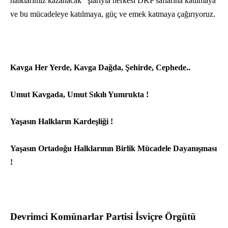
halklarımız kazanacak’’ şiarıyla herkesi DKP saflarına katılmaya
ve bu mücadeleye katılmaya, güç ve emek katmaya çağırıyoruz.
Kavga Her Yerde, Kavga Dağda, Şehirde, Cephede..
Umut Kavgada, Umut Sıkılı Yumrukta !
Yaşasın Halkların Kardeşliği !
Yaşasın Ortadoğu Halklarının Birlik Mücadele Dayanışması
!
Devrimci Komünarlar Partisi İsviçre Örgütü