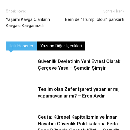
Önceki İçerik
Sonraki İçerik
Yaşamı Kavga Olanların
Bern de ’’Trumpı öldür’’ pankartı
Kavgası Kavgamızdır
İlgili Haberler
Yazarın Diğer İçerikleri
Güvenlik Devletinin Yeni Evresi Olarak
Çerçeve Yasa – Şemdin Şimşir
Teslim olan Zafer işareti yapanlar mı,
yapamayanlar mı? – Eren Aydın
Ceuta: Küresel Kapitalizmin ve İnsan
Hayatını Güvenlik Politikalarına Feda