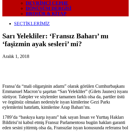
DEVRIMCI CEPHE
DÖNÜŞÜM DERGISI
BROŞÜR & KİTAP
SEÇTİKLERİMİZ
Sarı Yelekliler: ‘Fransız Baharı’ mı
‘faşizmin ayak sesleri’ mi?
Aralık 1, 2018
Fransa’da “mali oligarşinin adamı” olarak görülen Cumhurbaşkanı
Emmanuel Macron’u şaşırtan “Sarı Yelekliler” (Gilets Jaunes) isyanı
sürüyor. Talepler ve söylemler tamamen farklı olsa da, partiler üstü
ve örgütsüz olmaları nedeniyle isyan kimilerine Gezi Parkı
eylemlerini hatırlattı, kimilerine Arap Baharı’mı.
1789’da “baskıya karşı isyanı” hak sayan İnsan ve Yurttaş Hakları
Bildirisi’ni kabul etmiş Fransız Parlamentosu bugün hakları garanti
eden sesini yitirmiş olsa da, Fransızlar isyan konusunda referansı bol