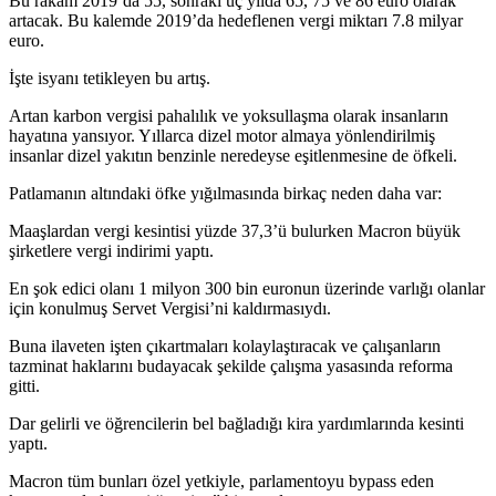
Bu rakam 2019’da 55, sonraki üç yılda 65, 75 ve 86 euro olarak
artacak. Bu kalemde 2019’da hedeflenen vergi miktarı 7.8 milyar
euro.
İşte isyanı tetikleyen bu artış.
Artan karbon vergisi pahalılık ve yoksullaşma olarak insanların
hayatına yansıyor. Yıllarca dizel motor almaya yönlendirilmiş
insanlar dizel yakıtın benzinle neredeyse eşitlenmesine de öfkeli.
Patlamanın altındaki öfke yığılmasında birkaç neden daha var:
Maaşlardan vergi kesintisi yüzde 37,3’ü bulurken Macron büyük
şirketlere vergi indirimi yaptı.
En şok edici olanı 1 milyon 300 bin euronun üzerinde varlığı olanlar
için konulmuş Servet Vergisi’ni kaldırmasıydı.
Buna ilaveten işten çıkartmaları kolaylaştıracak ve çalışanların
tazminat haklarını budayacak şekilde çalışma yasasında reforma
gitti.
Dar gelirli ve öğrencilerin bel bağladığı kira yardımlarında kesinti
yaptı.
Macron tüm bunları özel yetkiyle, parlamentoyu bypass eden