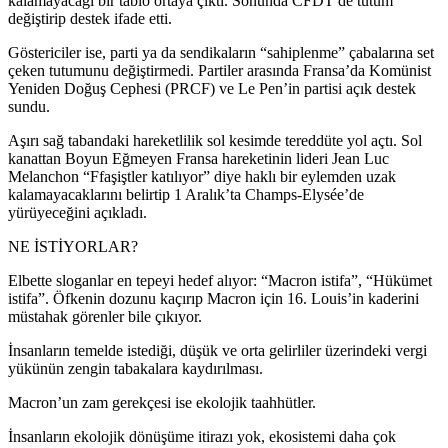
kalamayacağı bir tablo ortaya çıktı. Sonunda CFDT de tutum
değiştirip destek ifade etti.
Göstericiler ise, parti ya da sendikaların “sahiplenme” çabalarına set
çeken tutumunu değiştirmedi. Partiler arasında Fransa’da Komünist
Yeniden Doğuş Cephesi (PRCF) ve Le Pen’in partisi açık destek
sundu.
Aşırı sağ tabandaki hareketlilik sol kesimde tereddüte yol açtı. Sol
kanattan Boyun Eğmeyen Fransa hareketinin lideri Jean Luc
Melanchon “Ffaşiştler katılıyor” diye haklı bir eylemden uzak
kalamayacaklarını belirtip 1 Aralık’ta Champs-Elysée’de
yürüyeceğini açıkladı.
NE İSTİYORLAR?
Elbette sloganlar en tepeyi hedef alıyor: “Macron istifa”, “Hükümet
istifa”. Öfkenin dozunu kaçırıp Macron için 16. Louis’in kaderini
müstahak görenler bile çıkıyor.
İnsanların temelde istediği, düşük ve orta gelirliler üzerindeki vergi
yükünün zengin tabakalara kaydırılması.
Macron’un zam gerekçesi ise ekolojik taahhütler.
İnsanların ekolojik dönüşüme itirazı yok, ekosistemi daha çok