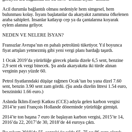
Acil durumla bağlantılı olması nedeniyle hem simgesel, hem
bulunması kolay. İsyanı başlatanlar da akaryakıt zammına öfkelenen
araba sahipleri. İnsanlar katlayıp cep ya da çantalarına koyarak
eylem alanına geliyor.
NEDEN VE NELERE İSYAN?
Fransızlar Avrupa’nın en pahalı petrolünü tüketiyor. Yıl boyunca
fiyat artışları yetmezmiş gibi yeni vergi planı bardağı taşırdı.
1 Ocak 2019’da yürürlüğe girecek planla dizele 6,5 sent, benzine
2,9 sent ek vergi binecek. Şu anda akaryakıtta iki türde alınan
verginin payı yüzde 60.
Petrol fiyatlarındaki düşüşe rağmen Ocak’tan bu yana dizel 7.60
sent, benzin 3.90 sent zam gördü. (Şu anda dizelin litresi 1.54 euro,
benzininki 1.66 euro.)
Aslında İklim-Enerji Katkısı (CCE) adıyla gelen karbon vergisi
2014’te yani François Hollande döneminde yürürlüğe girmişti.
2014’te ton başına 7 euro ile başlayan karbon vergisi, 2015’te 14,
2016’da 22, 2017’de 30, 2018’de 44 euroya çıktı.