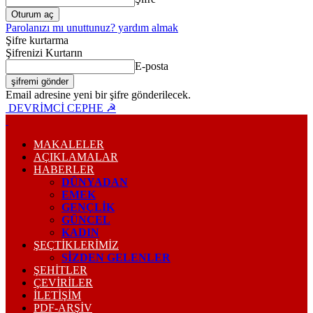
Parolanızı mı unuttunuz? yardım almak
Şifre kurtarma
Şifrenizi Kurtarın
E-posta
Email adresine yeni bir şifre gönderilecek.
DEVRİMCİ CEPHE ☭
MAKALELER
AÇIKLAMALAR
HABERLER
DÜNYADAN
EMEK
GENÇLİK
GÜNCEL
KADIN
ŞEÇTİKLERİMİZ
SİZDEN GELENLER
ŞEHİTLER
ÇEVİRİLER
İLETİŞİM
PDF-ARŞIV