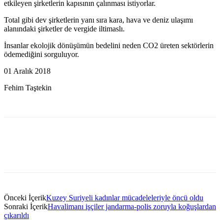
etkileyen şirketlerin kapısının çalınması istiyorlar.
Total gibi dev şirketlerin yanı sıra kara, hava ve deniz ulaşımı
alanındaki şirketler de vergide iltimaslı.
İnsanlar ekolojik dönüşümün bedelini neden CO2 üreten sektörlerin
ödemediğini sorguluyor.
01 Aralık 2018
Fehim Taştekin
Önceki İçerik
Kuzey Suriyeli kadınlar mücadeleleriyle öncü oldu
Sonraki İçerik
Havalimanı işçiler jandarma-polis zoruyla koğuşlardan
çıkarıldı