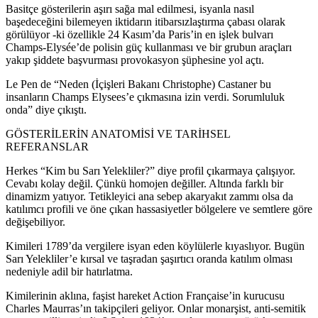
Basitçe gösterilerin aşırı sağa mal edilmesi, isyanla nasıl
başedeceğini bilemeyen iktidarın itibarsızlaştırma çabası olarak
görülüyor -ki özellikle 24 Kasım’da Paris’in en işlek bulvarı
Champs-Elysée’de polisin güç kullanması ve bir grubun araçları
yakıp şiddete başvurması provokasyon şüphesine yol açtı.
Le Pen de “Neden (İçişleri Bakanı Christophe) Castaner bu
insanların Champs Elysees’e çıkmasına izin verdi. Sorumluluk
onda” diye çıkıştı.
GÖSTERİLERİN ANATOMİSİ VE TARİHSEL
REFERANSLAR
Herkes “Kim bu Sarı Yelekliler?” diye profil çıkarmaya çalışıyor.
Cevabı kolay değil. Çünkü homojen değiller. Altında farklı bir
dinamizm yatıyor. Tetikleyici ana sebep akaryakıt zammı olsa da
katılımcı profili ve öne çıkan hassasiyetler bölgelere ve semtlere göre
değişebiliyor.
Kimileri 1789’da vergilere isyan eden köylülerle kıyaslıyor. Bugün
Sarı Yelekliler’e kırsal ve taşradan şaşırtıcı oranda katılım olması
nedeniyle adil bir hatırlatma.
Kimilerinin aklına, faşist hareket Action Française’in kurucusu
Charles Maurras’ın takipçileri geliyor. Onlar monarşist, anti-semitik