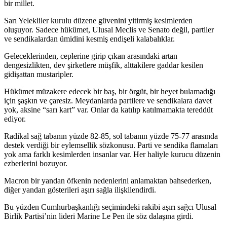
bir millet.
Sarı Yelekliler kurulu düzene güvenini yitirmiş kesimlerden
oluşuyor. Sadece hükümet, Ulusal Meclis ve Senato değil, partiler
ve sendikalardan ümidini kesmiş endişeli kalabalıklar.
Geleceklerinden, ceplerine girip çıkan arasındaki artan
dengesizlikten, dev şirketlere müşfik, alttakilere gaddar kesilen
gidişattan mustaripler.
Hükümet müzakere edecek bir baş, bir örgüt, bir heyet bulamadığı
için şaşkın ve çaresiz. Meydanlarda partilere ve sendikalara davet
yok, aksine “sarı kart” var. Onlar da katılıp katılmamakta tereddüt
ediyor.
Radikal sağ tabanın yüzde 82-85, sol tabanın yüzde 75-77 arasında
destek verdiği bir eylemsellik sözkonusu. Parti ve sendika flamaları
yok ama farklı kesimlerden insanlar var. Her haliyle kurucu düzenin
ezberlerini bozuyor.
Macron bir yandan öfkenin nedenlerini anlamaktan bahsederken,
diğer yandan gösterileri aşırı sağla ilişkilendirdi.
Bu yüzden Cumhurbaşkanlığı seçimindeki rakibi aşırı sağcı Ulusal
Birlik Partisi’nin lideri Marine Le Pen ile söz dalaşına girdi.