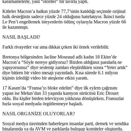
kararnamelerle, yani “otoriter” bir tavırla yaptı.
Kitleler Macron’a halkın yüzde 77,7’sinin katıldığı seçimde orijinal
halk desteğinin sadece yüzde 24 olduğunu hatırlatıyor. İkinci turda
Le Pen’i engellemek isteyenlerin ödünç oylarıyla Macron yüzde 66
ile kazanmıştı.
NASIL BAŞLADI?
Farklı rivayetler var ama dikkat çeken iki örnek verilebilir.
Bretonya bölgesinden Jacline Mouraud adlı kadın 18 Ekim’de
Macron’a “Söyle nereye gidiyoruz? Bizden aldığınız paralarla ne
yapıyorsunuz” diye seslenip zamları eleştirdikten sonra “Yeter artık”
diye bitiren bir video mesajı yayımladı. Kısa sürede 6.1 milyon
kişinin izlediği video bir ateşleme etkisi yarattı.
17 Kasım’da “Fransa’yı bloke edelim” diye ilk eylem çağrısını
yapan ise Melun’dan 33 yaşında kamyon sürücüsü Eric Drouet
oldu. Bu kişiler birden televizyon yıldızına dönüşürken, Fransızlar
hızla sosyal medyada örgütlenmeye başladı.
NASIL ORGANİZE OLUYORLAR?
Sosyal medya üzerinden haberleşen insanlar parti, dernek ve sendika
binalarında ya da AVM ve parklarda buluşup komiteler oluşturdu.