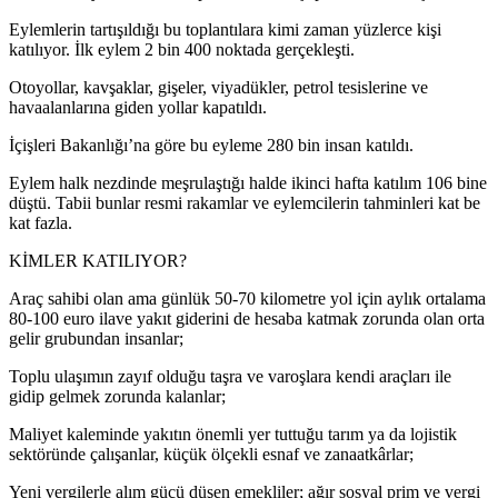
Eylemlerin tartışıldığı bu toplantılara kimi zaman yüzlerce kişi
katılıyor. İlk eylem 2 bin 400 noktada gerçekleşti.
Otoyollar, kavşaklar, gişeler, viyadükler, petrol tesislerine ve
havaalanlarına giden yollar kapatıldı.
İçişleri Bakanlığı’na göre bu eyleme 280 bin insan katıldı.
Eylem halk nezdinde meşrulaştığı halde ikinci hafta katılım 106 bine
düştü. Tabii bunlar resmi rakamlar ve eylemcilerin tahminleri kat be
kat fazla.
KİMLER KATILIYOR?
Araç sahibi olan ama günlük 50-70 kilometre yol için aylık ortalama
80-100 euro ilave yakıt giderini de hesaba katmak zorunda olan orta
gelir grubundan insanlar;
Toplu ulaşımın zayıf olduğu taşra ve varoşlara kendi araçları ile
gidip gelmek zorunda kalanlar;
Maliyet kaleminde yakıtın önemli yer tuttuğu tarım ya da lojistik
sektöründe çalışanlar, küçük ölçekli esnaf ve zanaatkârlar;
Yeni vergilerle alım gücü düşen emekliler; ağır sosyal prim ve vergi