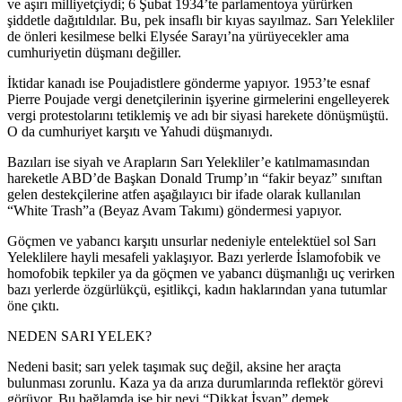
ve aşırı milliyetçiydi; 6 Şubat 1934’te parlamentoya yürürken
şiddetle dağıtıldılar. Bu, pek insaflı bir kıyas sayılmaz. Sarı Yelekliler
de önleri kesilmese belki Elysée Sarayı’na yürüyecekler ama
cumhuriyetin düşmanı değiller.
İktidar kanadı ise Poujadistlere gönderme yapıyor. 1953’te esnaf
Pierre Poujade vergi denetçilerinin işyerine girmelerini engelleyerek
vergi protestolarını tetiklemiş ve adı bir siyasi harekete dönüşmüştü.
O da cumhuriyet karşıtı ve Yahudi düşmanıydı.
Bazıları ise siyah ve Arapların Sarı Yelekliler’e katılmamasından
hareketle ABD’de Başkan Donald Trump’ın “fakir beyaz” sınıftan
gelen destekçilerine atfen aşağılayıcı bir ifade olarak kullanılan
“White Trash”a (Beyaz Avam Takımı) göndermesi yapıyor.
Göçmen ve yabancı karşıtı unsurlar nedeniyle entelektüel sol Sarı
Yeleklilere hayli mesafeli yaklaşıyor. Bazı yerlerde İslamofobik ve
homofobik tepkiler ya da göçmen ve yabancı düşmanlığı uç verirken
bazı yerlerde özgürlükçü, eşitlikçi, kadın haklarından yana tutumlar
öne çıktı.
NEDEN SARI YELEK?
Nedeni basit; sarı yelek taşımak suç değil, aksine her araçta
bulunması zorunlu. Kaza ya da arıza durumlarında reflektör görevi
görüyor. Bu bağlamda ise bir nevi “Dikkat İsyan” demek.