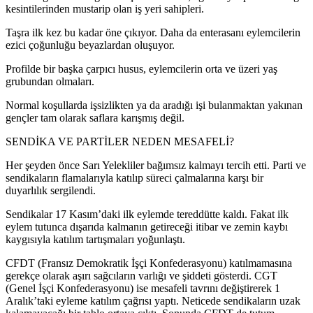
kesintilerinden mustarip olan iş yeri sahipleri.
Taşra ilk kez bu kadar öne çıkıyor. Daha da enterasanı eylemcilerin
ezici çoğunluğu beyazlardan oluşuyor.
Profilde bir başka çarpıcı husus, eylemcilerin orta ve üzeri yaş
grubundan olmaları.
Normal koşullarda işsizlikten ya da aradığı işi bulanmaktan yakınan
gençler tam olarak saflara karışmış değil.
SENDİKA VE PARTİLER NEDEN MESAFELİ?
Her şeyden önce Sarı Yelekliler bağımsız kalmayı tercih etti. Parti ve
sendikaların flamalarıyla katılıp süreci çalmalarına karşı bir
duyarlılık sergilendi.
Sendikalar 17 Kasım’daki ilk eylemde tereddütte kaldı. Fakat ilk
eylem tutunca dışarıda kalmanın getireceği itibar ve zemin kaybı
kaygısıyla katılım tartışmaları yoğunlaştı.
CFDT (Fransız Demokratik İşçi Konfederasyonu) katılmamasına
gerekçe olarak aşırı sağcıların varlığı ve şiddeti gösterdi. CGT
(Genel İşçi Konfederasyonu) ise mesafeli tavrını değiştirerek 1
Aralık’taki eyleme katılım çağrısı yaptı. Neticede sendikaların uzak