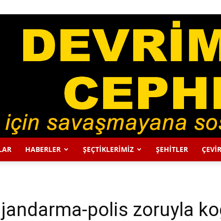
LAR
HABERLER
ŞEÇTİKLERİMİZ
ŞEHİTLER
ÇEVİR
DEVRİMCİ
r jandarma-polis zoruyla k