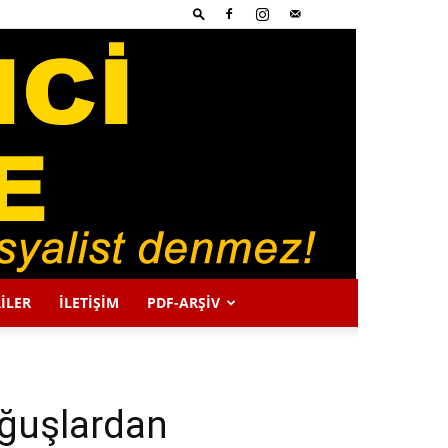
İLER
İLETİŞİM
PDF-ARŞIV
oğuşlardan