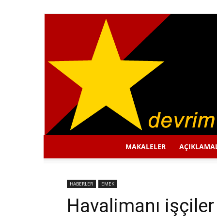
MAKALELER
AÇIKLAMA
HABERLER
EMEK
Havalimanı işçile