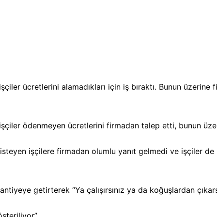
CEPHE
☭
çiler ücretlerini alamadıkları için iş bıraktı. Bunun üzerine 
işçiler ödenmeyen ücretlerini firmadan talep etti, bunun üzer
 isteyen işçilere firmadan olumlu yanıt gelmedi ve işçiler de
ntiyeye getirterek “Ya çalışırsınız ya da koğuşlardan çıkarsın
steriliyor”