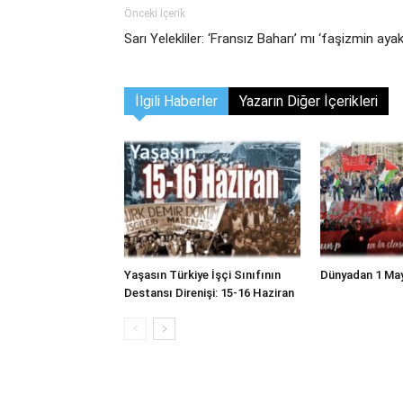
Önceki İçerik
Sarı Yelekliler: ‘Fransız Baharı’ mı ‘faşizmin ayak
İlgili Haberler
Yazarın Diğer İçerikleri
Yaşasın Türkiye İşçi Sınıfının
Dünyadan 1 Ma
Destansı Direnişi: 15-16 Haziran