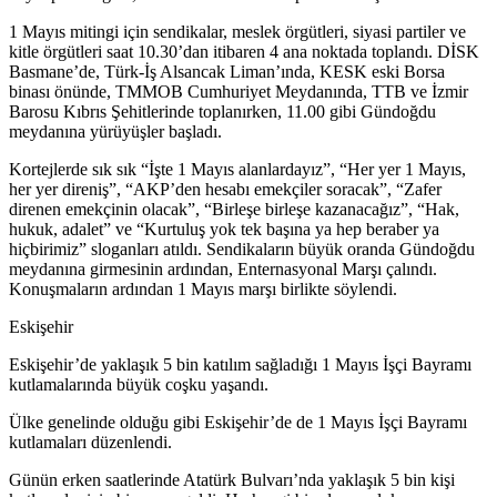
1 Mayıs mitingi için sendikalar, meslek örgütleri, siyasi partiler ve
kitle örgütleri saat 10.30’dan itibaren 4 ana noktada toplandı. DİSK
Basmane’de, Türk-İş Alsancak Liman’ında, KESK eski Borsa
binası önünde, TMMOB Cumhuriyet Meydanında, TTB ve İzmir
Barosu Kıbrıs Şehitlerinde toplanırken, 11.00 gibi Gündoğdu
meydanına yürüyüşler başladı.
Kortejlerde sık sık “İşte 1 Mayıs alanlardayız”, “Her yer 1 Mayıs,
her yer direniş”, “AKP’den hesabı emekçiler soracak”, “Zafer
direnen emekçinin olacak”, “Birleşe birleşe kazanacağız”, “Hak,
hukuk, adalet” ve “Kurtuluş yok tek başına ya hep beraber ya
hiçbirimiz” sloganları atıldı. Sendikaların büyük oranda Gündoğdu
meydanına girmesinin ardından, Enternasyonal Marşı çalındı.
Konuşmaların ardından 1 Mayıs marşı birlikte söylendi.
Eskişehir
Eskişehir’de yaklaşık 5 bin katılım sağladığı 1 Mayıs İşçi Bayramı
kutlamalarında büyük coşku yaşandı.
Ülke genelinde olduğu gibi Eskişehir’de de 1 Mayıs İşçi Bayramı
kutlamaları düzenlendi.
Günün erken saatlerinde Atatürk Bulvarı’nda yaklaşık 5 bin kişi