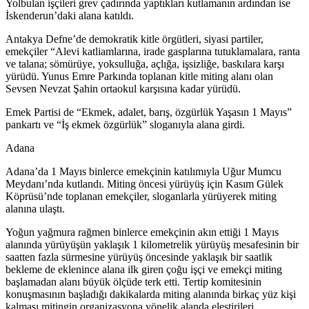
Yolbulan işçileri grev çadırında yaptıkları kutlamanın ardından ise
İskenderun’daki alana katıldı.
Antakya Defne’de demokratik kitle örgütleri, siyasi partiler,
emekçiler “Alevi katliamlarına, irade gasplarına tutuklamalara, ranta
ve talana; sömürüye, yoksulluğa, açlığa, işsizliğe, baskılara karşı
yürüdü. Yunus Emre Parkında toplanan kitle miting alanı olan
Sevsen Nevzat Şahin ortaokul karşısına kadar yürüdü.
Emek Partisi de “Ekmek, adalet, barış, özgürlük Yaşasın 1 Mayıs”
pankartı ve “İş ekmek özgürlük” sloganıyla alana girdi.
Adana
Adana’da 1 Mayıs binlerce emekçinin katılımıyla Uğur Mumcu
Meydanı’nda kutlandı. Miting öncesi yürüyüş için Kasım Gülek
Köprüsü’nde toplanan emekçiler, sloganlarla yürüyerek miting
alanına ulaştı.
Yoğun yağmura rağmen binlerce emekçinin akın ettiği 1 Mayıs
alanında yürüyüşün yaklaşık 1 kilometrelik yürüyüş mesafesinin bir
saatten fazla sürmesine yürüyüş öncesinde yaklaşık bir saatlik
bekleme de eklenince alana ilk giren çoğu işçi ve emekçi miting
başlamadan alanı büyük ölçüde terk etti. Tertip komitesinin
konuşmasının başladığı dakikalarda miting alanında birkaç yüz kişi
kalması mitingin organizasyona yönelik alanda eleştirileri