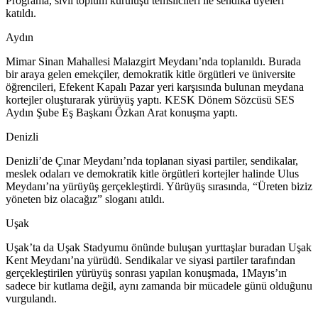
Programa, sivil toplum kuruluşu temsilcileri ile sendika üyeleri
katıldı.
Aydın
Mimar Sinan Mahallesi Malazgirt Meydanı’nda toplanıldı. Burada
bir araya gelen emekçiler, demokratik kitle örgütleri ve üniversite
öğrencileri, Efekent Kapalı Pazar yeri karşısında bulunan meydana
kortejler oluşturarak yürüyüş yaptı. KESK Dönem Sözcüsü SES
Aydın Şube Eş Başkanı Özkan Arat konuşma yaptı.
Denizli
Denizli’de Çınar Meydanı’nda toplanan siyasi partiler, sendikalar,
meslek odaları ve demokratik kitle örgütleri kortejler halinde Ulus
Meydanı’na yürüyüş gerçekleştirdi. Yürüyüş sırasında, “Üreten biziz
yöneten biz olacağız” sloganı atıldı.
Uşak
Uşak’ta da Uşak Stadyumu önünde buluşan yurttaşlar buradan Uşak
Kent Meydanı’na yürüdü. Sendikalar ve siyasi partiler tarafından
gerçekleştirilen yürüyüş sonrası yapılan konuşmada, 1Mayıs’ın
sadece bir kutlama değil, aynı zamanda bir mücadele günü olduğunu
vurgulandı.