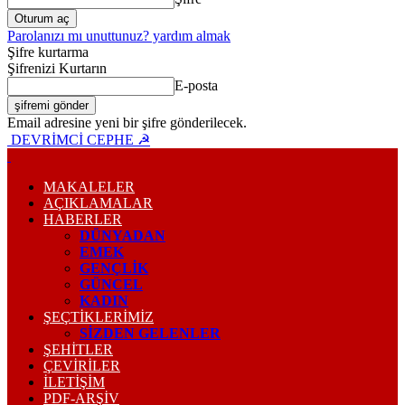
Parolanızı mı unuttunuz? yardım almak
Şifre kurtarma
Şifrenizi Kurtarın
E-posta
Email adresine yeni bir şifre gönderilecek.
DEVRİMCİ CEPHE ☭
MAKALELER
AÇIKLAMALAR
HABERLER
DÜNYADAN
EMEK
GENÇLİK
GÜNCEL
KADIN
ŞEÇTİKLERİMİZ
SİZDEN GELENLER
ŞEHİTLER
ÇEVİRİLER
İLETİŞİM
PDF-ARŞIV