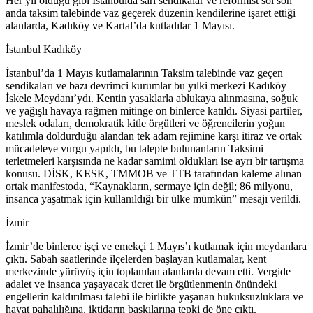
Her yıl olduğu gibi İstanbulda sarı sendikalar ve reformist sol son
anda taksim talebinde vaz geçerek düzenin kendilerine işaret ettiği
alanlarda, Kadıköy ve Kartal’da kutladılar 1 Mayısı.
İstanbul Kadıköy
İstanbul’da 1 Mayıs kutlamalarının Taksim talebinde vaz geçen
sendikaları ve bazı devrimci kurumlar bu yılki merkezi Kadıköy
İskele Meydanı’ydı. Kentin yasaklarla ablukaya alınmasına, soğuk
ve yağışlı havaya rağmen mitinge on binlerce katıldı. Siyasi partiler,
meslek odaları, demokratik kitle örgütleri ve öğrencilerin yoğun
katılımla doldurduğu alandan tek adam rejimine karşı itiraz ve ortak
mücadeleye vurgu yapıldı, bu talepte bulunanların Taksimi
terletmeleri karşısında ne kadar samimi oldukları ise ayrı bir tartışma
konusu. DİSK, KESK, TMMOB ve TTB tarafından kaleme alınan
ortak manifestoda, “Kaynakların, sermaye için değil; 86 milyonu,
insanca yaşatmak için kullanıldığı bir ülke mümkün” mesajı verildi.
İzmir
İzmir’de binlerce işçi ve emekçi 1 Mayıs’ı kutlamak için meydanlara
çıktı. Sabah saatlerinde ilçelerden başlayan kutlamalar, kent
merkezinde yürüyüş için toplanılan alanlarda devam etti. Vergide
adalet ve insanca yaşayacak ücret ile örgütlenmenin önündeki
engellerin kaldırılması talebi ile birlikte yaşanan hukuksuzluklara ve
hayat pahalılığına, iktidarın baskılarına tepki de öne çıktı.