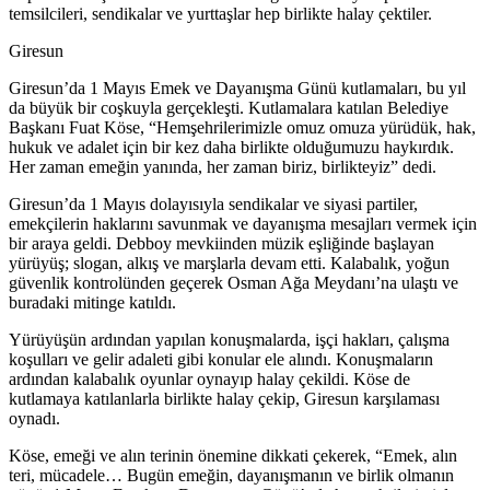
temsilcileri, sendikalar ve yurttaşlar hep birlikte halay çektiler.
Giresun
Giresun’da 1 Mayıs Emek ve Dayanışma Günü kutlamaları, bu yıl
da büyük bir coşkuyla gerçekleşti. Kutlamalara katılan Belediye
Başkanı Fuat Köse, “Hemşehrilerimizle omuz omuza yürüdük, hak,
hukuk ve adalet için bir kez daha birlikte olduğumuzu haykırdık.
Her zaman emeğin yanında, her zaman biriz, birlikteyiz” dedi.
Giresun’da 1 Mayıs dolayısıyla sendikalar ve siyasi partiler,
emekçilerin haklarını savunmak ve dayanışma mesajları vermek için
bir araya geldi. Debboy mevkiinden müzik eşliğinde başlayan
yürüyüş; slogan, alkış ve marşlarla devam etti. Kalabalık, yoğun
güvenlik kontrolünden geçerek Osman Ağa Meydanı’na ulaştı ve
buradaki mitinge katıldı.
Yürüyüşün ardından yapılan konuşmalarda, işçi hakları, çalışma
koşulları ve gelir adaleti gibi konular ele alındı. Konuşmaların
ardından kalabalık oyunlar oynayıp halay çekildi. Köse de
kutlamaya katılanlarla birlikte halay çekip, Giresun karşılaması
oynadı.
Köse, emeği ve alın terinin önemine dikkati çekerek, “Emek, alın
teri, mücadele… Bugün emeğin, dayanışmanın ve birlik olmanın