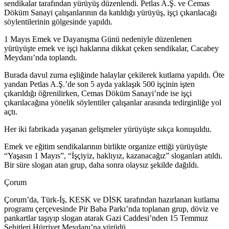
sendikalar tarafından yürüyüş düzenlendi. Petlas A.Ş. ve Cemas
Döküm Sanayi çalışanlarının da katıldığı yürüyüş, işçi çıkarılacağı
söylentilerinin gölgesinde yapıldı.
1 Mayıs Emek ve Dayanışma Günü nedeniyle düzenlenen
yürüyüşte emek ve işçi haklarına dikkat çeken sendikalar, Cacabey
Meydanı’nda toplandı.
Burada davul zurna eşliğinde halaylar çekilerek kutlama yapıldı. Öte
yandan Petlas A.Ş.’de son 5 ayda yaklaşık 500 işçinin işten
çıkarıldığı öğrenilirken, Cemas Döküm Sanayi’nde ise işçi
çıkarılacağına yönelik söylentiler çalışanlar arasında tedirginliğe yol
açtı.
Her iki fabrikada yaşanan gelişmeler yürüyüşte sıkça konuşuldu.
Emek ve eğitim sendikalarının birlikte organize ettiği yürüyüşte
“Yaşasın 1 Mayıs”, “İşçiyiz, haklıyız, kazanacağız” sloganları atıldı.
Bir süre slogan atan grup, daha sonra olaysız şekilde dağıldı.
Çorum
Çorum’da, Türk-İş, KESK ve DİSK tarafından hazırlanan kutlama
programı çerçevesinde Pir Baba Parkı’nda toplanan grup, döviz ve
pankartlar taşıyıp slogan atarak Gazi Caddesi’nden 15 Temmuz
Şehitleri Hürriyet Meydanı’na yürüdü.