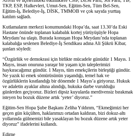
Artvin ve ilçelerindeki etkinliklere CHP, DEM Parti, Sol Parti, TİP,
TKP, ESP, Halkevleri, Umut-Sen, Eğitim-Sen, Tüm Bel-Sen,
Eğitim-İş, Belediye-İş, DİSK, TMMOB ve çok sayıda yurttaş
katılım sağladı.
Kutlamaların merkezi konumundaki Hopa’da, saat 13.30’da Eski
Hastane önünde toplanan kalabalık kortej yürüyüşüyle Hopa
Meydanı’na ulaştı. Burada konuşan Hopa Meydanı’nda toplanan
kalabalığa seslenen Belediye-İş Sendikası adına Ali Şükrü Kibar,
şunları söyledi:
“Özgürlük ve demokrasi için birlikte mücadele günüdür 1 Mayıs. 1
Mayıs, insan onuruna yaraşır bir yaşam için taleplerimizi
haykıracağımız gündür. 1 Mayıs, tüm emekçilerin birleştiği gündür.
Ne yazık ki emek sömürüsünün yaşandığı, temel hak ve
özgürlüklerin kısıtlandığı bir dönemde 1 Mayıs’a giriyoruz. Hukuk
ve adaletin ayaklar altına alındığı, hukuka darbe vurulduğu
günlerden geçiyoruz. Bizleri dipsiz kuyularda merdivensiz bırakmak
isteyen bu bozuk düzene artık ‘yeter’ diyoruz.”
Eğitim-Sen Hopa Şube Başkanı Zeliha Yıldırım, “Ekmeğimizi her
geçen gün küçülten, haklarımızı ortadan kaldıran, bizi dokuz-altı
yollarında gülmemizi bile yasaklayan bu bozuk düzene artık yeter
diyoruz” ifadelerini kullandı.
Edirne