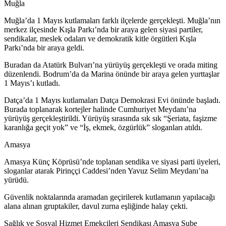
Muğla
Muğla’da 1 Mayıs kutlamaları farklı ilçelerde gerçekleşti. Muğla’nın
merkez ilçesinde Kışla Parkı’nda bir araya gelen siyasi partiler,
sendikalar, meslek odaları ve demokratik kitle örgütleri Kışla
Parkı’nda bir araya geldi.
Buradan da Atatürk Bulvarı’na yürüyüş gerçekleşti ve orada miting
düzenlendi. Bodrum’da da Marina önünde bir araya gelen yurttaşlar
1 Mayıs’ı kutladı.
Datça’da 1 Mayıs kutlamaları Datça Demokrasi Evi önünde başladı.
Burada toplanarak kortejler halinde Cumhuriyet Meydanı’na
yürüyüş gerçekleştirildi. Yürüyüş sırasında sık sık “Şeriata, faşizme
karanlığa geçit yok” ve “İş, ekmek, özgürlük” sloganları atıldı.
Amasya
​​​​​​​Amasya Künç Köprüsü’nde toplanan sendika ve siyasi parti üyeleri,
sloganlar atarak Pirinççi Caddesi’nden Yavuz Selim Meydanı’na
yürüdü.
Güvenlik noktalarında aramadan geçirilerek kutlamanın yapılacağı
alana alınan gruptakiler, davul zurna eşliğinde halay çekti.
Sağlık ve Sosyal Hizmet Emekçileri Sendikası Amasya Şube