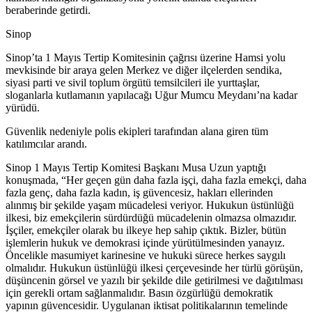
beraberinde getirdi.
Sinop
Sinop’ta 1 Mayıs Tertip Komitesinin çağrısı üzerine Hamsi yolu
mevkisinde bir araya gelen Merkez ve diğer ilçelerden sendika,
siyasi parti ve sivil toplum örgütü temsilcileri ile yurttaşlar,
sloganlarla kutlamanın yapılacağı Uğur Mumcu Meydanı’na kadar
yürüdü.
Güvenlik nedeniyle polis ekipleri tarafından alana giren tüm
katılımcılar arandı.
Sinop 1 Mayıs Tertip Komitesi Başkanı Musa Uzun yaptığı
konuşmada, “Her geçen gün daha fazla işçi, daha fazla emekçi, daha
fazla genç, daha fazla kadın, iş güvencesiz, hakları ellerinden
alınmış bir şekilde yaşam mücadelesi veriyor. Hukukun üstünlüğü
ilkesi, biz emekçilerin sürdürdüğü mücadelenin olmazsa olmazıdır.
İşçiler, emekçiler olarak bu ilkeye hep sahip çıktık. Bizler, bütün
işlemlerin hukuk ve demokrasi içinde yürütülmesinden yanayız.
Öncelikle masumiyet karinesine ve hukuki sürece herkes saygılı
olmalıdır. Hukukun üstünlüğü ilkesi çerçevesinde her türlü görüşün,
düşüncenin görsel ve yazılı bir şekilde dile getirilmesi ve dağıtılması
için gerekli ortam sağlanmalıdır. Basın özgürlüğü demokratik
yapının güvencesidir. Uygulanan iktisat politikalarının temelinde