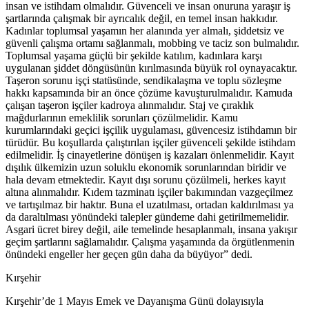
insan ve istihdam olmalıdır. Güvenceli ve insan onuruna yaraşır iş
şartlarında çalışmak bir ayrıcalık değil, en temel insan hakkıdır.
Kadınlar toplumsal yaşamın her alanında yer almalı, şiddetsiz ve
güvenli çalışma ortamı sağlanmalı, mobbing ve taciz son bulmalıdır.
Toplumsal yaşama güçlü bir şekilde katılım, kadınlara karşı
uygulanan şiddet döngüsünün kırılmasında büyük rol oynayacaktır.
Taşeron sorunu işçi statüsünde, sendikalaşma ve toplu sözleşme
hakkı kapsamında bir an önce çözüme kavuşturulmalıdır. Kamuda
çalışan taşeron işçiler kadroya alınmalıdır. Staj ve çıraklık
mağdurlarının emeklilik sorunları çözülmelidir. Kamu
kurumlarındaki geçici işçilik uygulaması, güvencesiz istihdamın bir
türüdür. Bu koşullarda çalıştırılan işçiler güvenceli şekilde istihdam
edilmelidir. İş cinayetlerine dönüşen iş kazaları önlenmelidir. Kayıt
dışılık ülkemizin uzun soluklu ekonomik sorunlarından biridir ve
hala devam etmektedir. Kayıt dışı sorunu çözülmeli, herkes kayıt
altına alınmalıdır. Kıdem tazminatı işçiler bakımından vazgeçilmez
ve tartışılmaz bir haktır. Buna el uzatılması, ortadan kaldırılması ya
da daraltılması yönündeki talepler gündeme dahi getirilmemelidir.
Asgari ücret birey değil, aile temelinde hesaplanmalı, insana yakışır
geçim şartlarını sağlamalıdır. Çalışma yaşamında da örgütlenmenin
önündeki engeller her geçen gün daha da büyüyor” dedi.
Kırşehir
Kırşehir’de 1 Mayıs Emek ve Dayanışma Günü dolayısıyla