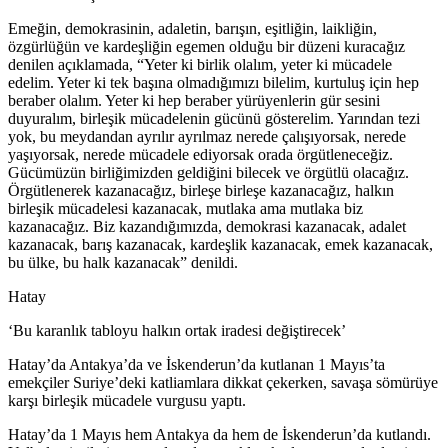
Emeğin, demokrasinin, adaletin, barışın, eşitliğin, laikliğin,
özgürlüğün ve kardeşliğin egemen olduğu bir düzeni kuracağız
denilen açıklamada, “Yeter ki birlik olalım, yeter ki mücadele
edelim. Yeter ki tek başına olmadığımızı bilelim, kurtuluş için hep
beraber olalım. Yeter ki hep beraber yürüyenlerin gür sesini
duyuralım, birleşik mücadelenin gücünü gösterelim. Yarından tezi
yok, bu meydandan ayrılır ayrılmaz nerede çalışıyorsak, nerede
yaşıyorsak, nerede mücadele ediyorsak orada örgütleneceğiz.
Gücümüzün birliğimizden geldiğini bilecek ve örgütlü olacağız.
Örgütlenerek kazanacağız, birleşe birleşe kazanacağız, halkın
birleşik mücadelesi kazanacak, mutlaka ama mutlaka biz
kazanacağız. Biz kazandığımızda, demokrasi kazanacak, adalet
kazanacak, barış kazanacak, kardeşlik kazanacak, emek kazanacak,
bu ülke, bu halk kazanacak” denildi.
Hatay
‘Bu karanlık tabloyu halkın ortak iradesi değiştirecek’
Hatay’da Antakya’da ve İskenderun’da kutlanan 1 Mayıs’ta
emekçiler Suriye’deki katliamlara dikkat çekerken, savaşa sömürüye
karşı birleşik mücadele vurgusu yaptı.
Hatay’da 1 Mayıs hem Antakya da hem de İskenderun’da kutlandı.