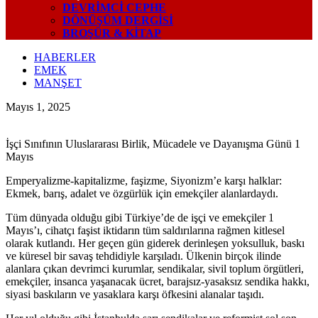
DEVRIMCI CEPHE
DÖNÜŞÜM DERGISI
BROŞÜR & KİTAP
HABERLER
EMEK
MANŞET
Mayıs 1, 2025
İşçi Sınıfının Uluslararası Birlik, Mücadele ve Dayanışma Günü 1
Mayıs
Emperyalizme-kapitalizme, faşizme, Siyonizm’e karşı halklar:
Ekmek, barış, adalet ve özgürlük için emekçiler alanlardaydı.
Tüm dünyada olduğu gibi Türkiye’de de işçi ve emekçiler 1
Mayıs’ı, cihatçı faşist iktidarın tüm saldırılarına rağmen kitlesel
olarak kutlandı. Her geçen gün giderek derinleşen yoksulluk, baskı
ve küresel bir savaş tehdidiyle karşıladı. Ülkenin birçok ilinde
alanlara çıkan devrimci kurumlar, sendikalar, sivil toplum örgütleri,
emekçiler, insanca yaşanacak ücret, barajsız-yasaksız sendika hakkı,
siyasi baskıların ve yasaklara karşı öfkesini alanalar taşıdı.