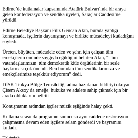
Edirne’de kutlamalar kapsamında Atatürk Bulvarı’nda bir araya
gelen konfederasyon ve sendika üyeleri, Saraçlar Caddesi’ne
yürüdü.
Edirne Belediye Başkanı Filiz Gencan Akın, burada yaptığı
konuşmada, işçilerin dayanışmayı ve birlikte mücadeleyi kutladığını
söyledi.
Üreten, büyüten, mücadele eden ve şehri için çalışan tüm
emekçilerin önünde saygıyla eğildiğini belirten Akın, “Tüm
vatandaşlarımızın, tüm demokratik kitle örgütlerinin bir sesle
haykırması çok önemli. Ben buradan tüm sendikalarımıza ve
emekçilerimize teşekkür ediyorum” dedi.
DİSK Trakya Bölge Temsilciliği adına hazırlanan bildiriyi okuyan
Çisem Aksoy da emeğe, hukuka ve adalete sahip çıkmak için bir
arada olduklarını belirtti.
Konuşmanın ardından işçiler müzik eşliğinde halay çekti.
Kutlama sırasında programın sunucusu aynı caddede restorasyon
çalışmasına devam eden işçilere selam gönderdi ve bayramını
kutladı.