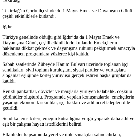
Tekirdağ
Tekirdağ’ın Çorlu ilçesinde de 1 Mayıs Emek ve Dayanışma Günü
çeşitli etkinliklerle kutlandı.
Iğdır
Türkiye genelinde olduğu gibi Iğdır’da da 1 Mayıs Emek ve
Dayanışma Günü, çeşitli etkinliklerle kutlandı. Emekçilerin
haklarına dikkat çekmek ve dayanışma ruhunu pekiştirmek amacıyla
düzenlenen programlara yüzlerce kişi katıldı.
Sabah saatlerinde Zübeyde Hanım Bulvarı üzerinde toplanan işçi
sendikaları, sivil toplum kuruluşları, siyasi partiler ve yurttaşlara
sloganlar eşliğinde kortej yürüyüşü gerçekleştiren başka gruplar da
katıldı.
Renkli pankartlar, dövizler ve marşlarla yürüyen kalabalık, coşkulu
görüntüler oluşturdu. Programda yapılan konuşmalarda, emekçilerin
yaşadığı ekonomik sıkıntılar, işçi hakları ve adil ücret talepleri dile
getirildi.
Sendika temsilcileri, emeğin kutsallığına vurgu yaparak daha adil ve
eşit bir çalışma hayatı istediklerini belirtti.
Etkinlikler kapsamında yerel ve ünlü sanatçılar sahne alırken,