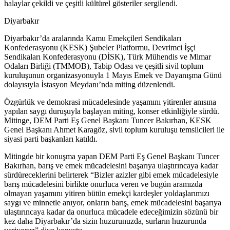
halaylar çekildi ve çeşitli kültürel gösteriler sergilendi.
Diyarbakır
Diyarbakır’da aralarında Kamu Emekçileri Sendikaları
Konfederasyonu (KESK) Şubeler Platformu, Devrimci İşçi
Sendikaları Konfederasyonu (DİSK), Türk Mühendis ve Mimar
Odaları Birliği (TMMOB), Tabip Odası ve çeşitli sivil toplum
kuruluşunun organizasyonuyla 1 Mayıs Emek ve Dayanışma Günü
dolayısıyla İstasyon Meydanı’nda miting düzenlendi.
Özgürlük ve demokrasi mücadelesinde yaşamını yitirenler anısına
yapılan saygı duruşuyla başlayan miting, konser etkinliğiyle sürdü.
Mitinge, DEM Parti Eş Genel Başkanı Tuncer Bakırhan, KESK
Genel Başkanı Ahmet Karagöz, sivil toplum kuruluşu temsilcileri ile
siyasi parti başkanları katıldı.
Mitingde bir konuşma yapan DEM Parti Eş Genel Başkanı Tuncer
Bakırhan, barış ve emek mücadelesini başarıya ulaştırıncaya kadar
sürdüreceklerini belirterek “Bizler azizler gibi emek mücadelesiyle
barış mücadelesini birlikte onurluca veren ve bugün aramızda
olmayan yaşamını yitiren bütün emekçi kardeşler yoldaşlarımızı
saygı ve minnetle anıyor, onların barış, emek mücadelesini başarıya
ulaştırıncaya kadar da onurluca mücadele edeceğimizin sözünü bir
kez daha Diyarbakır’da sizin huzurunuzda, surların huzurunda