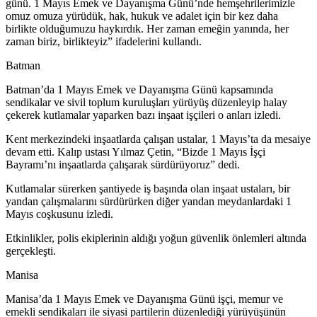
günü. 1 Mayıs Emek ve Dayanışma Günü’nde hemşehrilerimizle
omuz omuza yürüdük, hak, hukuk ve adalet için bir kez daha
birlikte olduğumuzu haykırdık. Her zaman emeğin yanında, her
zaman biriz, birlikteyiz” ifadelerini kullandı.
Batman
Batman’da 1 Mayıs Emek ve Dayanışma Günü kapsamında
sendikalar ve sivil toplum kuruluşları yürüyüş düzenleyip halay
çekerek kutlamalar yaparken bazı inşaat işçileri o anları izledi.
Kent merkezindeki inşaatlarda çalışan ustalar, 1 Mayıs’ta da mesaiye
devam etti. Kalıp ustası Yılmaz Çetin, “Bizde 1 Mayıs İşçi
Bayramı’nı inşaatlarda çalışarak sürdürüyoruz” dedi.
Kutlamalar sürerken şantiyede iş başında olan inşaat ustaları, bir
yandan çalışmalarını sürdürürken diğer yandan meydanlardaki 1
Mayıs coşkusunu izledi.
Etkinlikler, polis ekiplerinin aldığı yoğun güvenlik önlemleri altında
gerçekleşti.
Manisa
Manisa’da 1 Mayıs Emek ve Dayanışma Günü işçi, memur ve
emekli sendikaları ile siyasi partilerin düzenlediği yürüyüşünün