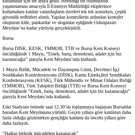
kutlamalar için bir araya geldi. Herhangi bir olumsuzluk
yaşanmaması amacıyla İl Emniyet Müdürlüğü ekiplerince
kutlamalara katılan vatandaşların üzerleri tek tek aranırken, çeşitli
güvenlik tedbirleri alındı. Yapılan kontrollerin ardından kortejler
oluşturan kitle, pankartlar ve sloganlar eşliğinde Odunpazarı
Meydanı’na kadar yürüyüş gerçekleştirdi.
Bursa
Bursa DİSK, KESK, TMMOB, TTB ve Bursa Kent Konseyi
öncülüğünde 1 Mayıs, “Emek, barış, demokrasi, adalet için biz
kazanacağız” şiarıyla Kent Meydanı’nda kutlandı.
1 Mayıs Birlik, Mücadele ve Dayanışma Günü, Devrimci İşçi
Sendikaları Konfederasyonu (DİSK), Kamu Emekçileri Sendikaları
Konfederasyonu (KESK), Türk Mühendis ve Mimar Odaları Birliği
(TMMOB), Türk Tabipleri Birliği (TTB) ve Bursa Kent Konseyi
öncülüğünde “Emek, barış, demokrasi, adalet için biz kazanacağız”
şiarıyla Kent Meydanı’nda kutlandı.
Eski Stadyum önünde saat 12.30’da toplanmaya başlayan Bursalılar
buradan Kent Meydanına yürüdü. Geçen yıllara göre katılımın daha
fazla olduğu gözlenirken gençliğin katılımı da önceki yıllara göre
daha fazlaydı.
“Halkın birleşik mücadelesi kazanacak”