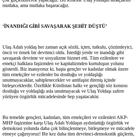
mutlaka, ama mutlaka başaracağız.
‘İNANDIĞI GİBİ SAVAŞARAK ŞEHİT DÜŞTÜ’
Ulaş Adalı yoldaş her zaman açık sözlü, içten, tutkulu, çözümleyici,
öncü ve örnek bir devrimci oldu. İstediği yerde ve inandığı gibi
savaşarak devrime ve sosyalizme hizmet etti. Tüm ezilenlere ve
emekçi halklara faşizmden ve kapitalizmden kurtuluşun yolunu
gösterdi. Biz inanıyoruz ki, başta gençler ve kadınlar olmak üzere
tüm emekçiler ve ezilenler bu dostluğu ve yoldaşlığı
unutmayacaklar, sahiplenecekler ve antifaşist direniş içinde
birleşeceklerdir. Özellikle Kürdistan halkı ve gençliği söz konusu
dostluğu ve yoldaşlığı asla unutmayacak ve Ulaş Yoldaşı zafere
yürüyen özgürlük mücadelesinde hep yaşatacaktır.
Bu temelde gençleri, kadınları, tüm emekçileri ve ezilenleri AKP-
MHP faşizmine karşı Ulaş Adalı Yoldaşın aydınlattığı özgürlük ve
demokrasi yolunda daha çok bilinçlenmeye, birleşmeye ve mücadele
etmeye çağırıyoruz! Bir kez daha tüm devrimci-demokratik güçlerin,