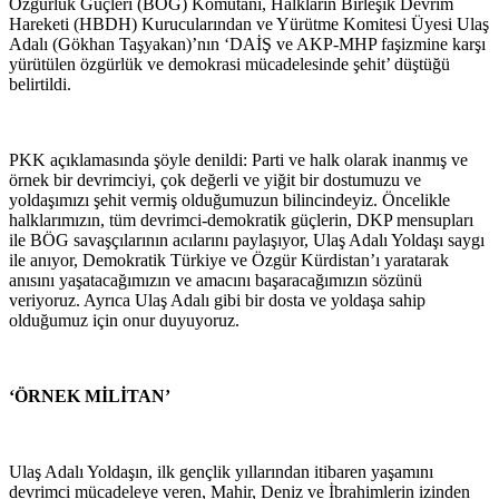
Özgürlük Güçleri (BÖG) Komutanı, Halkların Birleşik Devrim
Hareketi (HBDH) Kurucularından ve Yürütme Komitesi Üyesi Ulaş
Adalı (Gökhan Taşyakan)’nın ‘DAİŞ ve AKP-MHP faşizmine karşı
yürütülen özgürlük ve demokrasi mücadelesinde şehit’ düştüğü
belirtildi.
PKK açıklamasında şöyle denildi: Parti ve halk olarak inanmış ve
örnek bir devrimciyi, çok değerli ve yiğit bir dostumuzu ve
yoldaşımızı şehit vermiş olduğumuzun bilincindeyiz. Öncelikle
halklarımızın, tüm devrimci-demokratik güçlerin, DKP mensupları
ile BÖG savaşçılarının acılarını paylaşıyor, Ulaş Adalı Yoldaşı saygı
ile anıyor, Demokratik Türkiye ve Özgür Kürdistan’ı yaratarak
anısını yaşatacağımızın ve amacını başaracağımızın sözünü
veriyoruz. Ayrıca Ulaş Adalı gibi bir dosta ve yoldaşa sahip
olduğumuz için onur duyuyoruz.
‘ÖRNEK MİLİTAN’
Ulaş Adalı Yoldaşın, ilk gençlik yıllarından itibaren yaşamını
devrimci mücadeleye veren, Mahir, Deniz ve İbrahimlerin izinden