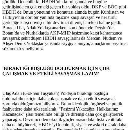
gördük. Denebilir ki, HBDH’nin kuruluşunda ve bugüne
getirilişinde en çok emeği geçen bir yoldaş oldu. DKP ve BÖG gibi
HBDH de Onun yönetimi ve komutası altında bugün Kürdistan ve
Türkiye’nin dört bir yanında faşizme karşı savaşan ve her türlü
gericiliğe karşı dövüşen bir devrimci direniş hareketi haline geldi.
Burada Ulaş Adalı Yoldaşı anarken, son dönemde Dersim’de,
Botan’da ve Nurhaklarda AKP-MHP faşizmine karşı kahramanca
savaşarak şehit düşen HBDH savaşçılarını da Mercan, Nudem ve
Alişêr Deniz Yoldaşlar şahsında saygıyla anıyor, amaçlarını başarma
sözümüzü yineliyoruz.
‘BIRAKTIĞI BOŞLUĞU DOLDURMAK İÇİN ÇOK
ÇALIŞMAK VE ETKİLİ SAVAŞMAK LAZIM’
Ulaş Adalı (Gökhan Taşyakan) Yoldaşın bıraktığı boşluğu
doldurabilmek için daha çok çalışmak ve daha etkili savaşmak
zorunda olduğumuzu biliyoruz. Bunu ideolojik, örgütsel ve pratik
faaliyetlere daha sıkı sarılarak, “Faşizmi Yıkacağız, Halklarımız
Kazanacak” şiarı temelinde birliği ve direnişi daha çok geliştirerek
yapacağız. Devrimci-demokratik güçler arasındaki ilişki ve ittifakı
daha da büyüterek, HBDH’yi ideolojik, siyasi ve askeri olarak daha
çok güçlendirerek yapacağız. Bu temelde Ulaş yoldaşın amaçlarını