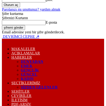
Parolanızı mı unuttunuz? yardım almak
Şifre kurtarma
Şifrenizi Kurtarın
E-posta
Email adresine yeni bir şifre gönderilecek.
DEVRİMCİ CEPHE ☭
MAKALELER
AÇIKLAMALAR
HABERLER
DÜNYADAN
EMEK
GENÇLİK
GÜNCEL
KADIN
ŞEÇTİKLERİMİZ
SİZDEN GELENLER
ŞEHİTLER
ÇEVİRİLER
İLETİŞİM
PDF-ARŞIV