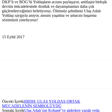
DKP’li ve BÖG’lü Yoldaşların acısını paylaşıyor, antifaşist birleşik
devrim mücadelesinde dostluk ve dayanışmamızı daha çok
güçlendireceğimizi belirtiyoruz. Ölümsüz şehidimiz Ulaş Adalı
Yoldaşı saygıyla anıyor, anısını yaşatma ve amacını başarma
sözümüzü yineliyoruz!
15 Eylül 2017
Önceki İçerik
HBDH: ULAŞ YOLDAŞ ORTAK
MÜCADELENİN SEMBOLÜYDÜ
Sonraki İçerik
Ulaş Adalı’nın Kobanê’ye giderken yazığı veda