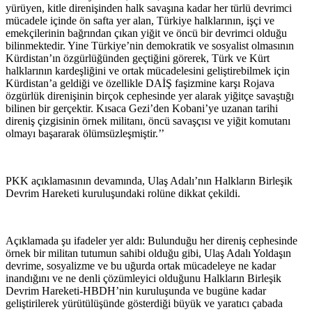
yürüyen, kitle direnişinden halk savaşına kadar her türlü devrimci
mücadele içinde ön safta yer alan, Türkiye halklarının, işçi ve
emekçilerinin bağrından çıkan yiğit ve öncü bir devrimci olduğu
bilinmektedir. Yine Türkiye’nin demokratik ve sosyalist olmasının
Kürdistan’ın özgürlüğünden geçtiğini görerek, Türk ve Kürt
halklarının kardeşliğini ve ortak mücadelesini geliştirebilmek için
Kürdistan’a geldiği ve özellikle DAİŞ faşizmine karşı Rojava
özgürlük direnişinin birçok cephesinde yer alarak yiğitçe savaştığı
bilinen bir gerçektir. Kısaca Gezi’den Kobani’ye uzanan tarihi
direniş çizgisinin örnek militanı, öncü savaşçısı ve yiğit komutanı
olmayı başararak ölümsüzleşmiştir.’’
PKK açıklamasının devamında, Ulaş Adalı’nın Halkların Birleşik
Devrim Hareketi kuruluşundaki rolüne dikkat çekildi.
Açıklamada şu ifadeler yer aldı: Bulunduğu her direniş cephesinde
örnek bir militan tutumun sahibi olduğu gibi, Ulaş Adalı Yoldaşın
devrime, sosyalizme ve bu uğurda ortak mücadeleye ne kadar
inandığını ve ne denli çözümleyici olduğunu Halkların Birleşik
Devrim Hareketi-HBDH’nin kuruluşunda ve bugüne kadar
geliştirilerek yürütülüşünde gösterdiği büyük ve yaratıcı çabada