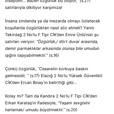
olsaydım… Bazen özgürlük bu oluyor,”
(s.27)
satırlarıyla dikiliyor karşımıza!
İnsana zindanda ya da mezarda olmayı özletecek
koşullarda özgürlükten nasıl söz etmeli? Yanıtı
Tekirdağ 2 No’lu F Tipi CİK’den Emre Ünlü’nün şu
satırları veriyor:
“Özgürlük,/ dört duvar arasında,
demir parmaklıklar arkasında olunsa bile umudun
ışığını taşıyabilmektir.”
(s.16)
Çünkü özgürlük,
“Cesaretin korkuya baskın
gelmesidir, ”
(s.17) Elazığ 2 No’lu Yüksek Güvenlikli
CİK’den Ercan Binay’ın belirttiği gibi…
Kolay mı? Tam da Kandıra 2 No’lu F Tipi CİK’den
Erkan Karataş’ın ifadesiyle,
“Yaşam sevgisini
harlamak/ umudu büyütmektir.”
(s.20)