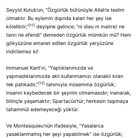
Seyyid Kutub’un, “Özgürlük bütünüyle Allah’a teslim
olmaktır. Bu eylemin dışında kalan her şey ise
[11]
köleliktir,”
deyişine gelince; “ni dieu ni maitre/ ne
tanrı ne efendi” demeden özgürlük mümkün mü? Hem
gökyüzüne emanet edilen özgürlük yeryüzüne
indirilemez ki!
Immanuel Kant’ın, “Yaptıklarımızda ve
yapmadıklarımızda aklı kullanmamızı olanaklı kılan
[12]
tek patikadır,”
tanımıyla müsemma özgürlük;
insanın kaybedecek bir şeyinin olmamasıdır; inanarak,
bilinçle yaşamaktır; Spartacüs’tür; herkesin taşımaya
tahammül edemeyeceği yüktür.
Ve Montesquieu’nün ifadesiyle, “Yasalarca
yasaklanmamış her şeyi yapabilmek” ise özgürlük;