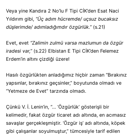
Veya yine Kandıra 2 No’lu F Tipi CİK’den Esat Naci
Yıldırım gibi,
“Üç adım hücremde/ uçsuz bucaksız
düşlerimde/ adımladığımdır özgürlük.”
(s.21)
Evet, evet
“Zalimin zulmü varsa mazlumun da özgür
iradesi var,”
(s.22) Elbistan E Tipi CİK’den Felemez
Erdem’in altını çizdiği üzere!
Hasılı özgürlükten anladığımız hiçbir zaman “Bırakınız
yapsınlar, bırakınız geçsinler,” boyutunda olmadı ve
“Yetmeze de Evet” tarzında olmadı.
Çünkü V. İ. Lenin’in, “… ‘Özgürlük’ gösterişli bir
kelimedir, fakat özgür ticaret adı altında, en acımasız
savaşlar gerçekleşmiştir. ‘Özgür iş’ adı altında, köpek
gibi çalışanlar soyulmuştur,” tümcesiyle tarif edilen