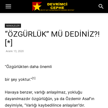
MAKALELER
“ÖZGÜRLÜK” MÜ DEDİNİZ?!
[*]
Aralık 13, 2020
“Özgürlükten daha önemli
[1]
bir şey yoktur.”
Havaya benzer, varlığı anlaşılmaz, yokluğu
dayanılmazdır özgürlüğün, ya da Özdemir Asaf’ın
deyimiyle, “Varlığı kaybedilince anlaşılan”dır.