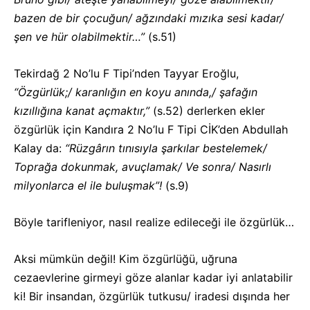
bazen de bir çocuğun/ ağzındaki mızıka sesi kadar/
şen ve hür olabilmektir…”
(s.51)
Tekirdağ 2 No’lu F Tipi’nden Tayyar Eroğlu,
“Özgürlük;/ karanlığın en koyu anında,/ şafağın
kızıllığına kanat açmaktır,”
(s.52) derlerken ekler
özgürlük için Kandıra 2 No’lu F Tipi CİK’den Abdullah
Kalay da:
“Rüzgârın tınısıyla şarkılar bestelemek/
Toprağa dokunmak, avuçlamak/ Ve sonra/ Nasırlı
milyonlarca el ile buluşmak”!
(s.9)
Böyle tarifleniyor, nasıl realize edileceği ile özgürlük…
Aksi mümkün değil! Kim özgürlüğü, uğruna
cezaevlerine girmeyi göze alanlar kadar iyi anlatabilir
ki! Bir insandan, özgürlük tutkusu/ iradesi dışında her