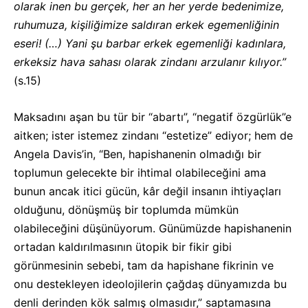
olarak inen bu gerçek, her an her yerde bedenimize,
ruhumuza, kişiliğimize saldıran erkek egemenliğinin
eseri! (…) Yani şu barbar erkek egemenliği kadınlara,
erkeksiz hava sahası olarak zindanı arzulanır kılıyor.”
(s.15)
Maksadını aşan bu tür bir “abartı”, “negatif özgürlük”e
aitken; ister istemez zindanı “estetize” ediyor; hem de
Angela Davis’in, “Ben, hapishanenin olmadığı bir
toplumun gelecekte bir ihtimal olabileceğini ama
bunun ancak itici gücün, kâr değil insanın ihtiyaçları
olduğunu, dönüşmüş bir toplumda mümkün
olabileceğini düşünüyorum. Günümüzde hapishanenin
ortadan kaldırılmasının ütopik bir fikir gibi
görünmesinin sebebi, tam da hapishane fikrinin ve
onu destekleyen ideolojilerin çağdaş dünyamızda bu
denli derinden kök salmış olmasıdır,” saptamasına