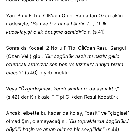
Yani Bolu F Tipi CİK’den Ömer Ramadan Özdurak’ın
ifadesiyle,
“Ben ve biz olma hâlidir. (…) O ilk
kucaklayış/ o ilk öpüşme demidir”
dir! (s.41)
Sonra da Kocaeli 2 No’lu F Tipi CİK’den Resul Sarıgül
(Ozan Veli) gibi,
“Bir özgürlük nazlı mı nazlı/ gelip
oturacak aramıza/ sen ben ve kızımız/ dünya bizim
olacak”
(s.40) diyebilmektir.
Veya
“Özgürleşmek, kendi sınırlarını da aşmaktır,”
(s.42) der Kırıkkale F Tipi CİK’den Resul Kocatürk
Ancak, elbette bu kadar da kolay, “basit” ve “çizgisel”
olmadığını, olamayacağını,
“Bu topraklarda özgürlük,/
büyülü haşin ve aman bilmez bir sevgilidir,”
(s.44)