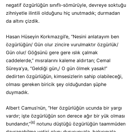
negatif özgürlüğün sınıflı-sömürüyle, devreye soktuğu
zihniyetle ilintili olduğunu hiç unutmadık; durmadan
da altını çizdik.
Hasan Hüseyin Korkmazgil’e, “Nesini anlatayım ben
özgürlüğün/ Gün olur zincire vurulmaktır özgürlük/
Gün olur/ Göğsünü gere gere ıslık çalmak
caddelerde,” mısralarını kaleme aldırtan; Cemal
Süreya’ya, “Geldiği gün,/ O gün ölmek yasak!”
dedirten özgürlüğün, kimsesizlerin sahip olabileceği,
olması gereken biricik şey olduğundan şüphe
duymadık.
Albert Camus’nün, “Her özgürlüğün ucunda bir yargı
vardır; işte özgürlüğün son derece ağır bir yük olması
[6]
bundandır,”
notunu düştüğü özgürlüğün taammüden
davranabilme yetisi olup; duruşunuzla, bakışınızla