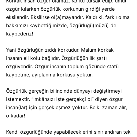
Korkak insan özgür olamaz. Korku tutsak edip, umut
özgür kılarken özgürlük korkunun girdiği yerde
eksilendir. Eksilirse ol(a)mayandır. Kaldı ki, farklı olma
hakkımızı kaybettiğimizde, özgürlüğü(müzü) de
kaybederiz!
Yani özgürlüğün zıddı korkudur. Malum korkak
insanın eli kolu bağlıdır. Özgürlüğün ilk şartı
özgüvendir. Özgür insanın toplum gözünde statü
kaybetme, ayıplanma korkusu yoktur.
Özgürlük gerçeğin bilincinde dünyayı değiştirmeyi
istemektir. “İmkânsızı işte gerçekçi ol” diyen özgür
insan(lar) için gerçekleşmez yoktur. Belki zaman alır,
o kadar!
Kendi özgürlüğünde yapabileceklerini sınırlandıran tek