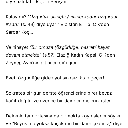
diye hatırlatır Rojbin Perişan…
Kolay mı?
“Özgürlük bilinçtir./ Bilinci kadar özgürdür
insan,”
(s. 49) diye uyarır Elbistan E Tipi CİK’den
Serdar Koç…
Ve nihayet
“Bir omuza (özgürlüğe) hasret/ hayat
devam etmekte”
(s.57) Elazığ Kadın Kapalı CİK’den
Zeynep Avcı’nın altını çizdiği gibi…
Evet, özgürlüğe giden yol sınırsızlıktan geçer!
Sokrates bir gün derste öğrencilerine birer beyaz
kâğıt dağıtır ve üzerine bir daire çizmelerini ister.
Dairenin tam ortasına da bir nokta koymalarını söyler
ve “Büyük mü yoksa küçük mü bir daire çizdiniz,” diye