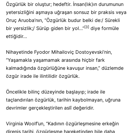
Özgürlük bir oluştur; hedeftir. İnsan(lık)ın durumunun
yetersizliğini aşmaya uğraşan sonsuz bir praksis veya
Oruç Aruoba’nın, “Özgürlük budur belki de:/ Sürekli
[3]
bir yersizlik;/ Sürüp giden bir yol…”
diye formüle
ettiğidir…
Nihayetinde Fyodor Mihailoviç Dostoyevski’nin,
“Yaşamakla yaşamamak arasında hiçbir fark
kalmadığında özgürlüğüne kavuşur insan,” düzlemde
özgür irade ile ilintilidir özgürlük.
Öncelikle bilinç düzeyinde başlayıp; irade ile
taçlandırılan özgürlük, tarihin kaybolmayan, uğruna
devrimler gerçekleştirilen aslî değeridir.
Virginia Woolf’un, “Kadının özgürleşmesine erkeğin
direniş tarihi, özgürleşme hareketinden bile daha