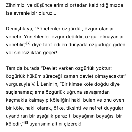
Zihnimizi ve düşüncelerimizi ortadan kaldırdığımızda
ise evrenle bir oluruz…
Demiştik ya, “Yönetenler özgürdür, özgür olanlar
yönetir. Yönetilenler özgür değildir, özgür olmayanlar
[7]
yönetilir,”
diye tarif edilen dünyada özgürlüğe giden
yol sınırsızlıktan geçer!
Tam da burada “Devlet varken özgürlük yoktur;
özgürlük hüküm süreceği zaman devlet olmayacaktır,”
vurgusuyla V. İ. Lenin’in, “Bir kimse köle doğdu diye
suçlanamaz; ama özgürlük uğruna savaşımdan
kaçmakla kalmayıp köleliğini haklı bulan ve onu öven
bir köle, haklı olarak, öfke, tiksinti ve nefret duyguları
uyandıran bir aşağılık parazit, bayağının bayağısı bir
[8]
köledir,”
uyarısının altını çizerek!