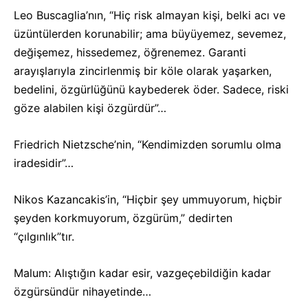
Leo Buscaglia’nın, “Hiç risk almayan kişi, belki acı ve
üzüntülerden korunabilir; ama büyüyemez, sevemez,
değişemez, hissedemez, öğrenemez. Garanti
arayışlarıyla zincirlenmiş bir köle olarak yaşarken,
bedelini, özgürlüğünü kaybederek öder. Sadece, riski
göze alabilen kişi özgürdür”…
Friedrich Nietzsche’nin, “Kendimizden sorumlu olma
iradesidir”…
Nikos Kazancakis’in, “Hiçbir şey ummuyorum, hiçbir
şeyden korkmuyorum, özgürüm,” dedirten
“çılgınlık”tır.
Malum: Alıştığın kadar esir, vazgeçebildiğin kadar
özgürsündür nihayetinde…