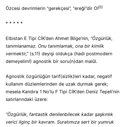
[5]
Özcesi devrimlerin “gerekçesi”, “ereği”dir O!
* * * * *
Elbistan E Tipi CİK’den Ahmet Bilge’nin,
“Özgürlük,
tanımlanamaz. Onu tanımlamak, ona bir kimlik
vermektir,”
(s.11) deyişi oldukça (hadi postmodern
demeyelim!) agnostik bir soru(n)dan malûl.
Agnostik özgürlüğün tarif(sizlik)leri kadar, negatif
kullanım düzlemlerinden de uzak durmak gerek;
mesela Kandıra 1 No’lu F Tipi CİK’den Deniz Tepeli’nin
satırlarındaki üzere:
“Özgürlük, fantastik denilenbilecek kadar şaşkınlık
verici ilginç bir kavram. Suratımıza sert bir yumruk