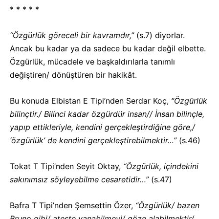
* * * * *
“Özgürlük göreceli bir kavramdır,”
(s.7) diyorlar.
Ancak bu kadar ya da sadece bu kadar değil elbette.
Özgürlük, mücadele ve başkaldırılarla tanımlı
değiştiren/ dönüştüren bir hakikât.
Bu konuda Elbistan E Tipi’nden Serdar Koç,
“Özgürlük
bilinçtir./ Bilinci kadar özgürdür insan// İnsan bilinçle,
yapıp ettikleriyle, kendini gerçekleştirdiğine göre,/
‘özgürlük’ de kendini gerçekleştirebilmektir…”
(s.46)
Tokat T Tipi’nden Seyit Oktay,
“Özgürlük, içindekini
sakınımsız söyleyebilme cesaretidir…”
(s.47)
Bafra T Tipi’nden Şemsettin Özer,
“Özgürlük/ bazen
Bruno gibi/ ateşte yanabilmeyi/ göze alabilmektir/