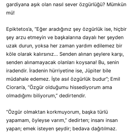
gardiyana aşık olan nasıl sever özgürlüğü? Mümkün
mü!
Epiktetos’a, “Eğer aradığınız şey özgürlük ise, hiçbir
şey arzu etmeyin ve başkalarına dayalı her şeyden
uzak durun, yoksa her zaman yardım edilemez bir
köle olarak kalırsınız… Senden alınan şeylere karşı,
senden alınamayacak olanları koysana! Bu, senin
iradendir. İradenin hürriyetine ise, Jüpiter bile
müdahale edemez. İşte asıl özgürlük budur”; Emil
Cioran’a, “Özgür olduğumu hissediyorum ama
olmadığımı biliyorum,” dedirtendir.
“Özgür olmaktan korkmuyorum, başka türlü
yapamam, öyleyse varım,” dedirten; insanı insan
yapan; emek isteyen şeydir; bedava dağıtılmaz.