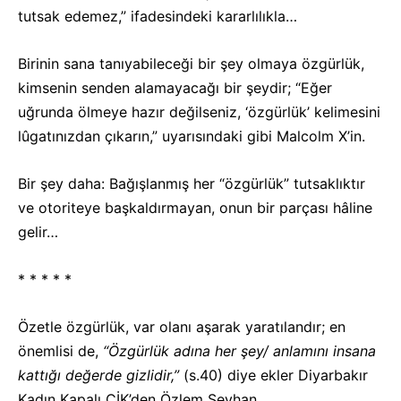
tutsak edemez,” ifadesindeki kararlılıkla…
Birinin sana tanıyabileceği bir şey olmaya özgürlük,
kimsenin senden alamayacağı bir şeydir; “Eğer
uğrunda ölmeye hazır değilseniz, ‘özgürlük’ kelimesini
lûgatınızdan çıkarın,” uyarısındaki gibi Malcolm X’in.
Bir şey daha: Bağışlanmış her “özgürlük” tutsaklıktır
ve otoriteye başkaldırmayan, onun bir parçası hâline
gelir…
* * * * *
Özetle özgürlük, var olanı aşarak yaratılandır; en
önemlisi de,
“Özgürlük adına her şey/ anlamını insana
kattığı değerde gizlidir,”
(s.40) diye ekler Diyarbakır
Kadın Kapalı CİK’den Özlem Seyhan.