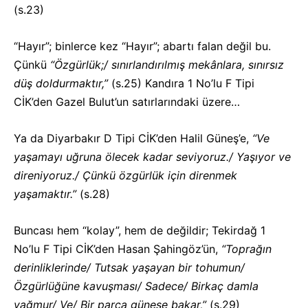
(s.23)
“Hayır”; binlerce kez “Hayır”; abartı falan değil bu.
Çünkü
“Özgürlük;/ sınırlandırılmış mekânlara, sınırsız
düş doldurmaktır,”
(s.25) Kandıra 1 No’lu F Tipi
CİK’den Gazel Bulut’un satırlarındaki üzere…
Ya da Diyarbakır D Tipi CİK’den Halil Güneş’e,
“Ve
yaşamayı uğruna ölecek kadar seviyoruz./ Yaşıyor ve
direniyoruz./ Çünkü özgürlük için direnmek
yaşamaktır.”
(s.28)
Buncası hem “kolay”, hem de değildir; Tekirdağ 1
No’lu F Tipi CİK’den Hasan Şahingöz’ün,
“Toprağın
derinliklerinde/ Tutsak yaşayan bir tohumun/
Özgürlüğüne kavuşması/ Sadece/ Birkaç damla
yağmur/ Ve/ Bir parça güneşe bakar,”
(s.29)