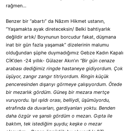
rağmen…
Benzer bir “abartı” da Nâzım Hikmet ustanın,
“Yaşamakta ayak direteceksin/ Belki bahtiyarlık
değildir artık/ Boynunun borcudur fakat, düşmana
inat bir gün fazla yaşamak” dizelerinin malumu
olduğundan şüphe duymadığımız Gebze Kadın Kapalı
CİK’den -24 yıllık- Gülazer Akın’ın
“Bir gün cenaze
arabası dediğimiz ringde hastaneye gidiyordum. Çok
üşüyor, zangır zangır titriyordum. Ringin küçük
penceresinden dışarıyı görmeye çalışıyordum. Ötede
bir mezarlık gördüm. Güneş bir mezara mertçe
vuruyordu. Işıl ışıldı orası, belliydi, üşümüyordu,
etrafında da duvarları, gardiyanları yoktu. Benden
daha özgür ve şanslı gördüm o mezarı. Gıpta ile
baktım, tek istediğim şuydu; keşke o mezar