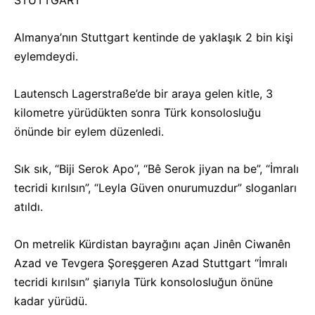
STUTTGART
Almanya’nın Stuttgart kentinde de yaklaşık 2 bin kişi
eylemdeydi.
Lautensch Lagerstraße’de bir araya gelen kitle, 3
kilometre yürüdükten sonra Türk konsolosluğu
önünde bir eylem düzenledi.
Sık sık, “Biji Serok Apo”, “Bê Serok jiyan na be”, “İmralı
tecridi kırılsın”, “Leyla Güven onurumuzdur” sloganları
atıldı.
On metrelik Kürdistan bayrağını açan Jinên Ciwanên
Azad ve Tevgera Şoreşgeren Azad Stuttgart “İmralı
tecridi kırılsın” şiarıyla Türk konsolosluğun önüne
kadar yürüdü.