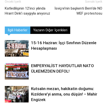
Önceki İçerik
Sonraki İçerik
Katledilişinin 12’inci yılında
İsviçre’nin başkenti Bern’de NO
Hrant Dink’i saygıyla anıyoruz
WEF protestosu
İlgili Haberler
Yazarın Diğer İçerikleri
15-16 Haziran: İşçi Sınıfının Düzenle
Hesaplaşması
EMPERYALİST HAYDUTLAR NATO
ÜLKEMİZDEN DEFOL!
Kutsalın mezarı, hakikatin doğumu:
Kızıldere’yi anma, onu düşün! – Mahir
Engizek