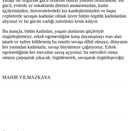
yaraşır bir özgürlük gücü örmenin onurlu yükünü omuzlandık. Bu
gücü, evlerde ve sokaklarda direnen analarımızdan, kadın
işçilerimizden, üniversitelerdeki kız kardeşlerimizden ve başta
cephelerde savaşan kadınlar olmak üzere bütün örgütlü kadınlardan
alıyoruz ve bu gücün varlığı zaferimizi kesin kılıyor.
Bu inançla, bütün kadınları, yaşam alanlarını güçleriyle
özgürleştirmeye, erkek egemenliğine karşı dayanışmayı esas alan
tutarlı ve zafere kilitlenmiş bu onurlu savaşa dâhil olmaya, dünyanın
her yanından kadınlarla, savaşı büyütmeye çağırıyoruz. Erkek
egemenliğinin her mevziine savaş açıyoruz; bu mevzileri omuz
omuza çarpışarak yıkacak, örgütlenerek, savaşarak özgürleşeceğiz
MAHİR YILMAZKAYA