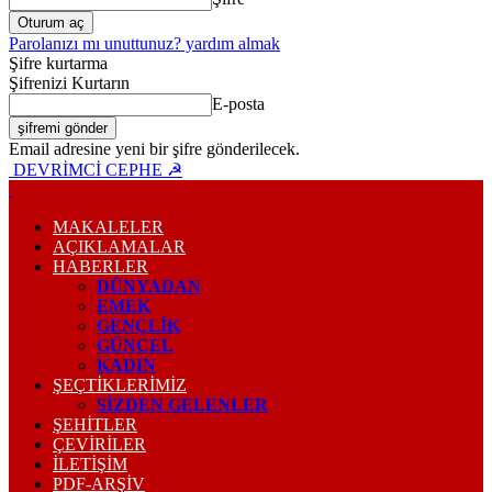
Parolanızı mı unuttunuz? yardım almak
Şifre kurtarma
Şifrenizi Kurtarın
E-posta
Email adresine yeni bir şifre gönderilecek.
DEVRİMCİ CEPHE ☭
MAKALELER
AÇIKLAMALAR
HABERLER
DÜNYADAN
EMEK
GENÇLİK
GÜNCEL
KADIN
ŞEÇTİKLERİMİZ
SİZDEN GELENLER
ŞEHİTLER
ÇEVİRİLER
İLETİŞİM
PDF-ARŞIV