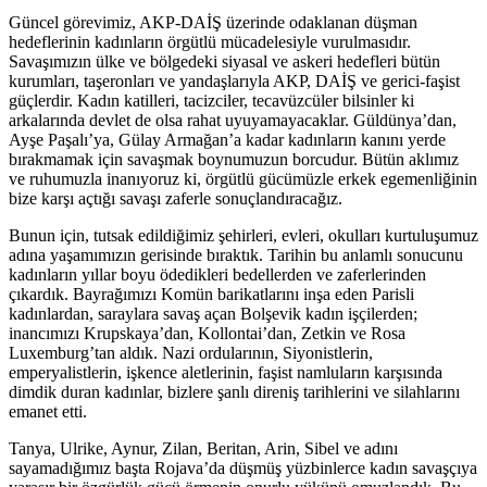
Güncel görevimiz, AKP-DAİŞ üzerinde odaklanan düşman
hedeflerinin kadınların örgütlü mücadelesiyle vurulmasıdır.
Savaşımızın ülke ve bölgedeki siyasal ve askeri hedefleri bütün
kurumları, taşeronları ve yandaşlarıyla AKP, DAİŞ ve gerici-faşist
güçlerdir. Kadın katilleri, tacizciler, tecavüzcüler bilsinler ki
arkalarında devlet de olsa rahat uyuyamayacaklar. Güldünya’dan,
Ayşe Paşalı’ya, Gülay Armağan’a kadar kadınların kanını yerde
bırakmamak için savaşmak boynumuzun borcudur. Bütün aklımız
ve ruhumuzla inanıyoruz ki, örgütlü gücümüzle erkek egemenliğinin
bize karşı açtığı savaşı zaferle sonuçlandıracağız.
Bunun için, tutsak edildiğimiz şehirleri, evleri, okulları kurtuluşumuz
adına yaşamımızın gerisinde bıraktık. Tarihin bu anlamlı sonucunu
kadınların yıllar boyu ödedikleri bedellerden ve zaferlerinden
çıkardık. Bayrağımızı Komün barikatlarını inşa eden Parisli
kadınlardan, saraylara savaş açan Bolşevik kadın işçilerden;
inancımızı Krupskaya’dan, Kollontai’dan, Zetkin ve Rosa
Luxemburg’tan aldık. Nazi ordularının, Siyonistlerin,
emperyalistlerin, işkence aletlerinin, faşist namluların karşısında
dimdik duran kadınlar, bizlere şanlı direniş tarihlerini ve silahlarını
emanet etti.
Tanya, Ulrike, Aynur, Zilan, Beritan, Arin, Sibel ve adını
sayamadığımız başta Rojava’da düşmüş yüzbinlerce kadın savaşçıya