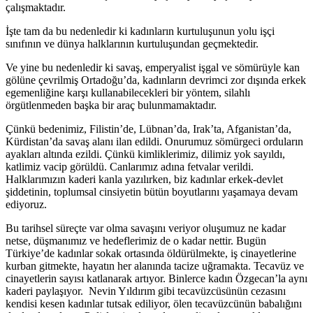
çalışmaktadır.
İşte tam da bu nedenledir ki kadınların kurtuluşunun yolu işçi
sınıfının ve dünya halklarının kurtuluşundan geçmektedir.
Ve yine bu nedenledir ki savaş, emperyalist işgal ve sömürüyle kan
gölüne çevrilmiş Ortadoğu’da, kadınların devrimci zor dışında erkek
egemenliğine karşı kullanabilecekleri bir yöntem, silahlı
örgütlenmeden başka bir araç bulunmamaktadır.
Çünkü bedenimiz, Filistin’de, Lübnan’da, Irak’ta, Afganistan’da,
Kürdistan’da savaş alanı ilan edildi. Onurumuz sömürgeci orduların
ayakları altında ezildi. Çünkü kimliklerimiz, dilimiz yok sayıldı,
katlimiz vacip görüldü. Canlarımız adına fetvalar verildi.
Halklarımızın kaderi kanla yazılırken, biz kadınlar erkek-devlet
şiddetinin, toplumsal cinsiyetin bütün boyutlarını yaşamaya devam
ediyoruz.
Bu tarihsel süreçte var olma savaşını veriyor oluşumuz ne kadar
netse, düşmanımız ve hedeflerimiz de o kadar nettir. Bugün
Türkiye’de kadınlar sokak ortasında öldürülmekte, iş cinayetlerine
kurban gitmekte, hayatın her alanında tacize uğramakta. Tecavüz ve
cinayetlerin sayısı katlanarak artıyor. Binlerce kadın Özgecan’la aynı
kaderi paylaşıyor. Nevin Yıldırım gibi tecavüzcüsünün cezasını
kendisi kesen kadınlar tutsak ediliyor, ölen tecavüzcünün babalığını