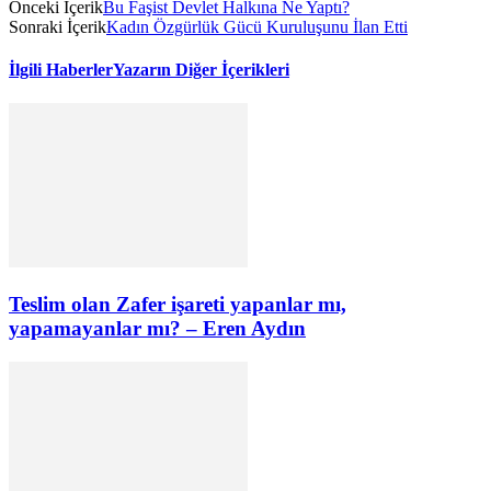
Önceki İçerik
Bu Faşist Devlet Halkına Ne Yaptı?
Sonraki İçerik
Kadın Özgürlük Gücü Kuruluşunu İlan Etti
İlgili Haberler
Yazarın Diğer İçerikleri
Teslim olan Zafer işareti yapanlar mı,
yapamayanlar mı? – Eren Aydın