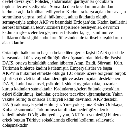
devlet devralıyor. Polisler, jandarmalar, gardiyanlar çocuklara
topluca tecavüz ediyorlar. Soma’da ölen kocalarının ardından
kadınlar açlıkla imtihan ediliyorlar. Kadınlara karşı açılan bu savaşın
sorumlusu yargısı, polisi, hükümeti, adına iktidarda olduğu
sermayesiyle açıkça AKP ve başındaki Erdoğan’dır. Kadın katillerini
serbest bırakanlar, tecavüzcüleri hapislerde besleyenler, devrimci
kadınları işkencelerden geçirenler bilsinler ki, işçi sınıfının ve
halkların öfkesi gibi kadınların öfkesinden de tarihsel karşılıklarını
alacaklardır.
Ortadoğu halklarının başına bela edilen gerici faşist DAİŞ çetesi de
karşısında aktif savaş yürüttüğümüz düşmanlardan birisidir. Faşist
DAİŞ, ortaya bırakıldığı andan itibaren Arap, Ezidi, Süryani, Kürt,
Türkmen binlerce kadını katletmiştir. Emperyalistler ve başta
AKP’nin hükümet etmekte olduğu T.C olmak üzere bölgenin birçok
işbirlikçi devleti tarafından ideolojik ve askeri açıdan desteklenen
DAİŞ, kadınlara cinsel, psikolojik şiddet uygulamakta, pazarlar
kurup kadınları satmaktadır. Kadınların gözleri önünde çocukları,
eşleri öldürülmüş; kadınlar, çetelerce tecavüze uğramışlardır. Yakın
vakitte Suruç’ta onlarca Türkiyeli kadın devrimci, AKP destekli
DAİŞ saldırısıyla şehit edilmiştir. Yine yoldaşımız Kader Ortakaya,
Kobanê sınırında Türk ordusu tarafından hedef gözetilerek
katledilmiştir. DAİŞ zihniyeti taşıyan, AKP’nin yemlediği binlerce
erkek bugün Türkiye sokaklarında ellerini kollarını sallayarak
dolaşmaktadır.