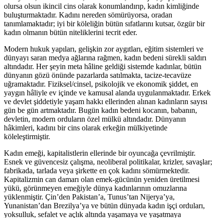
olursa olsun ikincil cins olarak konumlandırıp, kadın kimliğinde
buluşturmaktadır. Kadını nereden sömürüyorsa, oradan
tanımlamaktadır; iyi bir köleliğin bütün sıfatlarını kutsar, özgür bir
kadın olmanın bütün niteliklerini tecrit eder.
Modern hukuk yapıları, gelişkin zor aygıtları, eğitim sistemleri ve
dünyayı saran medya ağlarına rağmen, kadın bedeni sürekli saldırı
altındadır. Her şeyin meta hâline geldiği sistemde kadınlar, bütün
dünyanın gözü önünde pazarlarda satılmakta, tacize-tecavüze
uğramaktadır. Fiziksel/cinsel, psikolojik ve ekonomik şiddet, en
yaygın hâliyle ev içinde ve kamusal alanda uygulanmaktadır. Erkek
ve devlet şiddetiyle yaşam hakkı ellerinden alınan kadınların sayısı
gün be gün artmaktadır. Bugün kadın bedeni kocanın, babanın,
devletin, modern orduların özel mülkü altındadır. Dünyanın
hâkimleri, kadını bir cins olarak erkeğin mülkiyetinde
köleleştirmiştir.
Kadın emeği, kapitalistlerin ellerinde bir oyuncağa çevrilmiştir.
Esnek ve güvencesiz çalışma, neoliberal politikalar, krizler, savaşlar;
fabrikada, tarlada veya şirkette en çok kadını sömürmektedir.
Kapitalizmin can damarı olan emek-gücünün yeniden üretilmesi
yükü, görünmeyen emeğiyle dünya kadınlarının omuzlarına
yüklenmiştir. Çin’den Pakistan’a, Tunus’tan Nijerya’ya,
Yunanistan’dan Brezilya’ya ve bütün dünyada kadın işçi orduları,
yoksulluk, sefalet ve açlık altında yaşamaya ve yaşatmaya