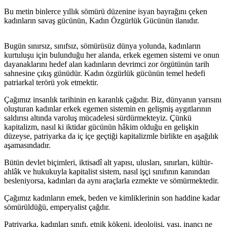
Bu metin binlerce yıllık sömürü düzenine isyan bayrağını çeken
kadınların savaş gücünün, Kadın Özgürlük Gücünün ilanıdır.
Bugün sınırsız, sınıfsız, sömürüsüz dünya yolunda, kadınların
kurtuluşu için bulunduğu her alanda, erkek egemen sistemi ve onun
dayanaklarını hedef alan kadınların devrimci zor örgütünün tarih
sahnesine çıkış günüdür. Kadın özgürlük gücünün temel hedefi
patriarkal terörü yok etmektir.
Çağımız insanlık tarihinin en karanlık çağıdır. Biz, dünyanın yarısını
oluşturan kadınlar erkek egemen sistemin en gelişmiş aygıtlarının
saldırısı altında varoluş mücadelesi sürdürmekteyiz. Çünkü
kapitalizm, nasıl ki iktidar gücünün hâkim olduğu en gelişkin
düzeyse, patriyarka da iç içe geçtiği kapitalizmle birlikte en aşağılık
aşamasındadır.
Bütün devlet biçimleri, iktisadî alt yapısı, ulusları, sınırları, kültür-
ahlâk ve hukukuyla kapitalist sistem, nasıl işçi sınıfının kanından
besleniyorsa, kadınları da aynı araçlarla ezmekte ve sömürmektedir.
Çağımız kadınların emek, beden ve kimliklerinin son haddine kadar
sömürüldüğü, emperyalist çağdır.
Patriyarka, kadınları sınıfı, etnik kökeni, ideolojisi, yaşı, inancı ne