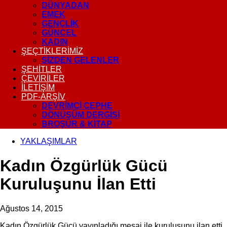
DÜNYADAN
EMEK
GENÇLİK
GÜNCEL
KADIN
ŞEÇTİKLERİMİZ
SİZDEN GELENLER
ŞEHİTLER
ÇEVİRİLER
İLETİŞİM
PDF-ARŞIV
DEVRIMCI CEPHE
DÖNÜŞÜM DERGISI
BROŞÜR & KİTAP
YAKLAŞIMLAR
Kadın Özgürlük Gücü
Kuruluşunu İlan Etti
Ağustos 14, 2015
Kadın Özgürlük Gücü yayınladığı mesaj ile kuruluşunu ilan etti.