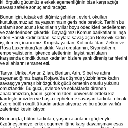
ki, örgütlü gücümüzle erkek egemenliğinin bize karşı açtığı
savaşı zaferle sonuçlandıracağız.
Bunun için, tutsak edildiğimiz şehirleri, evleri, okulları
kurtuluşumuz adına yaşamımızın gerisinde bıraktık. Tarihin bu
anlamlı sonucunu kadınların yıllar boyu ödedikleri bedellerden
ve zaferlerinden çıkardık. Bayrağımızı Komün barikatlarını inşa
eden Parisli kadınlardan, saraylara savaş açan Bolşevik kadın
işçilerden; inancımızı Krupskaya’dan, Kollontai’dan, Zetkin ve
Rosa Luxemburg’tan aldık. Nazi ordularının, Siyonistlerin,
emperyalistlerin, işkence aletlerinin, faşist namluların
karşısında dimdik duran kadınlar, bizlere şanlı direniş tarihlerini
ve silahlarını emanet etti.
Tanya, Ulrike, Aynur, Zilan, Beritan, Arin, Sibel ve adını
sayamadığımız başta Rojava’da düşmüş yüzbinlerce kadın
savaşçıya yaraşır bir özgürlük gücü örmenin onurlu yükünü
omuzlandık. Bu gücü, evlerde ve sokaklarda direnen
analarımızdan, kadın işçilerimizden, üniversitelerdeki kız
kardeşlerimizden ve başta cephelerde savaşan kadınlar olmak
üzere bütün örgütlü kadınlardan alıyoruz ve bu gücün varlığı
zaferimizi kesin kılıyor.
Bu inançla, bütün kadınları, yaşam alanlarını güçleriyle
özgürleştirmeye, erkek egemenliğine karşı dayanışmayı esas