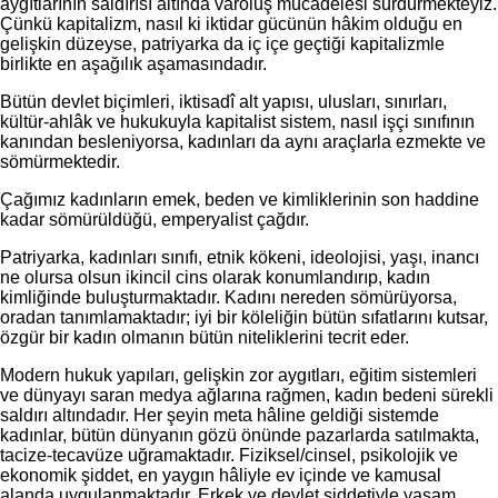
aygıtlarının saldırısı altında varoluş mücadelesi sürdürmekteyiz.
Çünkü kapitalizm, nasıl ki iktidar gücünün hâkim olduğu en
gelişkin düzeyse, patriyarka da iç içe geçtiği kapitalizmle
birlikte en aşağılık aşamasındadır.
Bütün devlet biçimleri, iktisadî alt yapısı, ulusları, sınırları,
kültür-ahlâk ve hukukuyla kapitalist sistem, nasıl işçi sınıfının
kanından besleniyorsa, kadınları da aynı araçlarla ezmekte ve
sömürmektedir.
Çağımız kadınların emek, beden ve kimliklerinin son haddine
kadar sömürüldüğü, emperyalist çağdır.
Patriyarka, kadınları sınıfı, etnik kökeni, ideolojisi, yaşı, inancı
ne olursa olsun ikincil cins olarak konumlandırıp, kadın
kimliğinde buluşturmaktadır. Kadını nereden sömürüyorsa,
oradan tanımlamaktadır; iyi bir köleliğin bütün sıfatlarını kutsar,
özgür bir kadın olmanın bütün niteliklerini tecrit eder.
Modern hukuk yapıları, gelişkin zor aygıtları, eğitim sistemleri
ve dünyayı saran medya ağlarına rağmen, kadın bedeni sürekli
saldırı altındadır. Her şeyin meta hâline geldiği sistemde
kadınlar, bütün dünyanın gözü önünde pazarlarda satılmakta,
tacize-tecavüze uğramaktadır. Fiziksel/cinsel, psikolojik ve
ekonomik şiddet, en yaygın hâliyle ev içinde ve kamusal
alanda uygulanmaktadır. Erkek ve devlet şiddetiyle yaşam