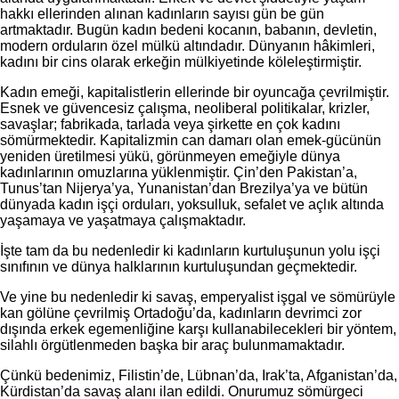
hakkı ellerinden alınan kadınların sayısı gün be gün
artmaktadır. Bugün kadın bedeni kocanın, babanın, devletin,
modern orduların özel mülkü altındadır. Dünyanın hâkimleri,
kadını bir cins olarak erkeğin mülkiyetinde köleleştirmiştir.
Kadın emeği, kapitalistlerin ellerinde bir oyuncağa çevrilmiştir.
Esnek ve güvencesiz çalışma, neoliberal politikalar, krizler,
savaşlar; fabrikada, tarlada veya şirkette en çok kadını
sömürmektedir. Kapitalizmin can damarı olan emek-gücünün
yeniden üretilmesi yükü, görünmeyen emeğiyle dünya
kadınlarının omuzlarına yüklenmiştir. Çin’den Pakistan’a,
Tunus’tan Nijerya’ya, Yunanistan’dan Brezilya’ya ve bütün
dünyada kadın işçi orduları, yoksulluk, sefalet ve açlık altında
yaşamaya ve yaşatmaya çalışmaktadır.
İşte tam da bu nedenledir ki kadınların kurtuluşunun yolu işçi
sınıfının ve dünya halklarının kurtuluşundan geçmektedir.
Ve yine bu nedenledir ki savaş, emperyalist işgal ve sömürüyle
kan gölüne çevrilmiş Ortadoğu’da, kadınların devrimci zor
dışında erkek egemenliğine karşı kullanabilecekleri bir yöntem,
silahlı örgütlenmeden başka bir araç bulunmamaktadır.
Çünkü bedenimiz, Filistin’de, Lübnan’da, Irak’ta, Afganistan’da,
Kürdistan’da savaş alanı ilan edildi. Onurumuz sömürgeci