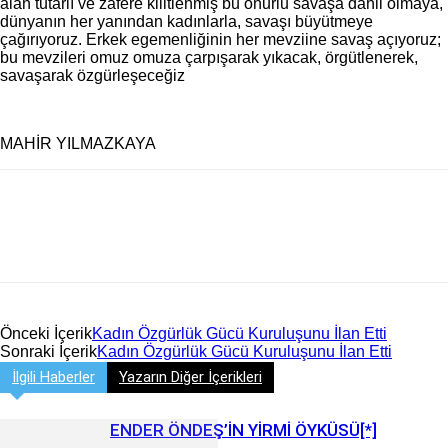
alan tutarlı ve zafere kilitlenmiş bu onurlu savaşa dâhil olmaya,
dünyanın her yanından kadınlarla, savaşı büyütmeye
çağırıyoruz. Erkek egemenliğinin her mevziine savaş açıyoruz;
bu mevzileri omuz omuza çarpışarak yıkacak, örgütlenerek,
savaşarak özgürleşeceğiz
MAHİR YILMAZKAYA
Önceki İçerik
Kadın Özgürlük Gücü Kuruluşunu İlan Etti
Sonraki İçerik
Kadın Özgürlük Gücü Kuruluşunu İlan Etti
İlgili Haberler
Yazarın Diğer İçerikleri
ENDER ÖNDEŞ’İN YİRMİ ÖYKÜSÜ[*]