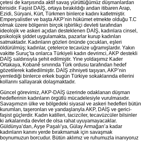
çetesi de karşısında aktif savaş yürüttüğümüz düşmanlardan
birisidir. Faşist DAİŞ, ortaya bırakıldığı andan itibaren Arap,
Ezidi, Süryani, Kürt, Türkmen binlerce kadını katletmiştir.
Emperyalistler ve başta AKP’nin hükümet etmekte olduğu T.C
olmak üzere bölgenin birçok işbirlikçi devleti tarafından
ideolojik ve askeri açıdan desteklenen DAİŞ, kadınlara cinsel,
psikolojik şiddet uygulamakta, pazarlar kurup kadınları
satmaktadır. Kadınların gözleri önünde çocukları, eşleri
öldürülmüş; kadınlar, çetelerce tecavüze uğramışlardır. Yakın
vakitte Suruç’ta onlarca Türkiyeli kadın devrimci, AKP destekli
DAİŞ saldırısıyla şehit edilmiştir. Yine yoldaşımız Kader
Ortakaya, Kobanê sınırında Türk ordusu tarafından hedef
gözetilerek katledilmiştir. DAİŞ zihniyeti taşıyan, AKP’nin
yemlediği binlerce erkek bugün Türkiye sokaklarında ellerini
kollarını sallayarak dolaşmaktadır.
Güncel görevimiz, AKP-DAİŞ üzerinde odaklanan düşman
hedeflerinin kadınların örgütlü mücadelesiyle vurulmasıdır.
Savaşımızın ülke ve bölgedeki siyasal ve askeri hedefleri bütün
kurumları, taşeronları ve yandaşlarıyla AKP, DAİŞ ve gerici-
faşist güçlerdir. Kadın katilleri, tacizciler, tecavüzcüler bilsinler
ki arkalarında devlet de olsa rahat uyuyamayacaklar.
Güldünya’dan, Ayşe Paşalı’ya, Gülay Armağan’a kadar
kadınların kanını yerde bırakmamak için savaşmak
boynumuzun borcudur. Bütün aklımız ve ruhumuzla inanıyoruz