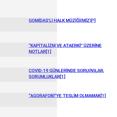
GOMİDAS’LI HALK MÜZİĞİ(MİZ)[*]
“KAPİTALİZM VE ATAERKİ” ÜZERİNE
NOTLAR[1]
COVID-19 GÜNLERİNDE SORU(N)LAR,
SORUMLUKLAR[1]
“AGORAFOBİ”YE TESLİM OLMAMAK[1]