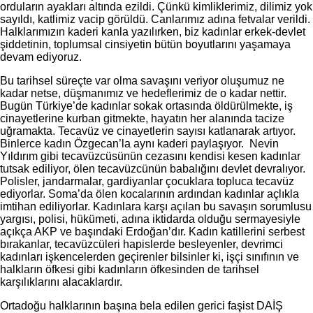
orduların ayakları altında ezildi. Çünkü kimliklerimiz, dilimiz yok
sayıldı, katlimiz vacip görüldü. Canlarımız adına fetvalar verildi.
Halklarımızın kaderi kanla yazılırken, biz kadınlar erkek-devlet
şiddetinin, toplumsal cinsiyetin bütün boyutlarını yaşamaya
devam ediyoruz.
Bu tarihsel süreçte var olma savaşını veriyor oluşumuz ne
kadar netse, düşmanımız ve hedeflerimiz de o kadar nettir.
Bugün Türkiye’de kadınlar sokak ortasında öldürülmekte, iş
cinayetlerine kurban gitmekte, hayatın her alanında tacize
uğramakta. Tecavüz ve cinayetlerin sayısı katlanarak artıyor.
Binlerce kadın Özgecan’la aynı kaderi paylaşıyor. Nevin
Yıldırım gibi tecavüzcüsünün cezasını kendisi kesen kadınlar
tutsak ediliyor, ölen tecavüzcünün babalığını devlet devralıyor.
Polisler, jandarmalar, gardiyanlar çocuklara topluca tecavüz
ediyorlar. Soma’da ölen kocalarının ardından kadınlar açlıkla
imtihan ediliyorlar. Kadınlara karşı açılan bu savaşın sorumlusu
yargısı, polisi, hükümeti, adına iktidarda olduğu sermayesiyle
açıkça AKP ve başındaki Erdoğan’dır. Kadın katillerini serbest
bırakanlar, tecavüzcüleri hapislerde besleyenler, devrimci
kadınları işkencelerden geçirenler bilsinler ki, işçi sınıfının ve
halkların öfkesi gibi kadınların öfkesinden de tarihsel
karşılıklarını alacaklardır.
Ortadoğu halklarının başına bela edilen gerici faşist DAİŞ