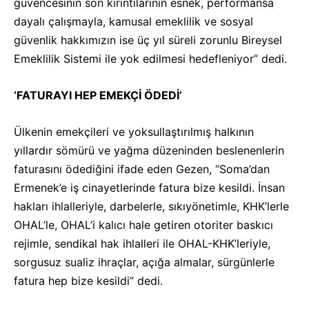
güvencesinin son kırıntılarının esnek, performansa
dayalı çalışmayla, kamusal emeklilik ve sosyal
güvenlik hakkımızın ise üç yıl süreli zorunlu Bireysel
Emeklilik Sistemi ile yok edilmesi hedefleniyor” dedi.
‘FATURAYI HEP EMEKÇİ ÖDEDİ’
Ülkenin emekçileri ve yoksullaştırılmış halkının
yıllardır sömürü ve yağma düzeninden beslenenlerin
faturasını ödediğini ifade eden Gezen, “Soma’dan
Ermenek’e iş cinayetlerinde fatura bize kesildi. İnsan
hakları ihlalleriyle, darbelerle, sıkıyönetimle, KHK’lerle
OHAL’le, OHAL’i kalıcı hale getiren otoriter baskıcı
rejimle, sendikal hak ihlalleri ile OHAL-KHK’leriyle,
sorgusuz sualiz ihraçlar, açığa almalar, sürgünlerle
fatura hep bize kesildi” dedi.