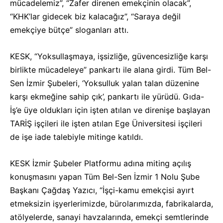
mücadelemiz”, “Zafer direnen emekçinin olacak”,
“KHK’lar gidecek biz kalacağız”, “Saraya değil
emekçiye bütçe” sloganları attı.
KESK, “Yoksullaşmaya, işsizliğe, güvencesizliğe karşı
birlikte mücadeleye” pankartı ile alana girdi. Tüm Bel-
Sen İzmir Şubeleri, ‘Yoksulluk yalan talan düzenine
karşı ekmeğine sahip çık’, pankartı ile yürüdü. Gıda-
İş’e üye oldukları için işten atılan ve direnişe başlayan
TARİŞ işçileri ile işten atılan Ege Üniversitesi işçileri
de işe iade talebiyle mitinge katıldı.
KESK İzmir Şubeler Platformu adına miting açılış
konuşmasını yapan Tüm Bel-Sen İzmir 1 Nolu Şube
Başkanı Çağdaş Yazıcı, “İşçi-kamu emekçisi ayırt
etmeksizin işyerlerimizde, bürolarımızda, fabrikalarda,
atölyelerde, sanayi havzalarında, emekçi semtlerinde