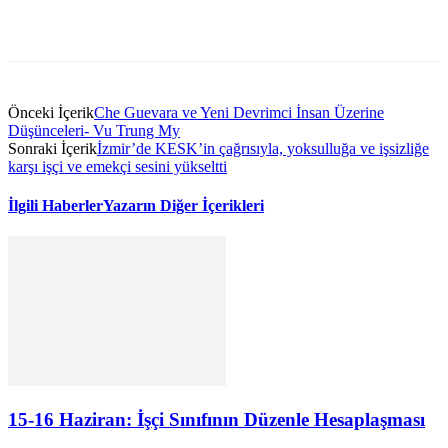
Önceki İçerik
Che Guevara ve Yeni Devrimci İnsan Üzerine
Düşünceleri- Vu Trung My
Sonraki İçerik
İzmir’de KESK’in çağrısıyla, yoksulluğa ve işsizliğe
karşı işçi ve emekçi sesini yükseltti
İlgili Haberler
Yazarın Diğer İçerikleri
15-16 Haziran: İşçi Sınıfının Düzenle Hesaplaşması