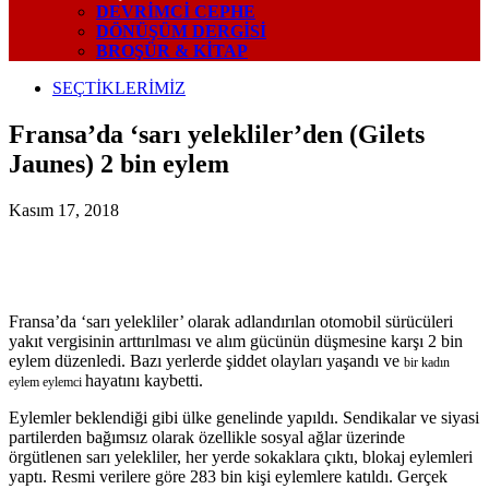
DEVRIMCI CEPHE
DÖNÜŞÜM DERGISI
BROŞÜR & KİTAP
SEÇTİKLERİMİZ
Fransa’da ‘sarı yelekliler’den (Gilets
Jaunes) 2 bin eylem
Kasım 17, 2018
Fransa’da ‘sarı yelekliler’ olarak adlandırılan otomobil sürücüleri
yakıt vergisinin arttırılması ve alım gücünün düşmesine karşı 2 bin
eylem düzenledi. Bazı yerlerde şiddet olayları yaşandı ve
bir kadın
hayatını kaybetti.
eylem eylemci
Eylemler beklendiği gibi ülke genelinde yapıldı. Sendikalar ve siyasi
partilerden bağımsız olarak özellikle sosyal ağlar üzerinde
örgütlenen sarı yelekliler, her yerde sokaklara çıktı, blokaj eylemleri
yaptı. Resmi verilere göre 283 bin kişi eylemlere katıldı. Gerçek