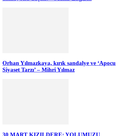
Orhan Yılmazkaya, kırık sandalye ve ‘Apocu
Siyaset Tarzı’ – Mihri Yılmaz
30 MART KIZILDERE: YOLUMUZU