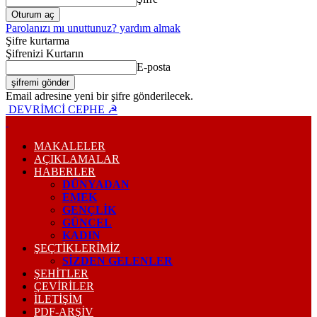
Parolanızı mı unuttunuz? yardım almak
Şifre kurtarma
Şifrenizi Kurtarın
E-posta
Email adresine yeni bir şifre gönderilecek.
DEVRİMCİ CEPHE ☭
MAKALELER
AÇIKLAMALAR
HABERLER
DÜNYADAN
EMEK
GENÇLİK
GÜNCEL
KADIN
ŞEÇTİKLERİMİZ
SİZDEN GELENLER
ŞEHİTLER
ÇEVİRİLER
İLETİŞİM
PDF-ARŞIV