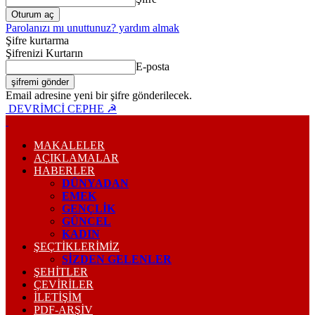
Parolanızı mı unuttunuz? yardım almak
Şifre kurtarma
Şifrenizi Kurtarın
E-posta
Email adresine yeni bir şifre gönderilecek.
DEVRİMCİ CEPHE ☭
MAKALELER
AÇIKLAMALAR
HABERLER
DÜNYADAN
EMEK
GENÇLİK
GÜNCEL
KADIN
ŞEÇTİKLERİMİZ
SİZDEN GELENLER
ŞEHİTLER
ÇEVİRİLER
İLETİŞİM
PDF-ARŞIV