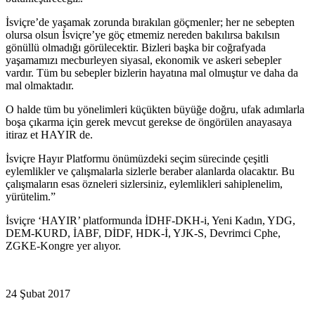
İsviçre’de yaşamak zorunda bırakılan göçmenler; her ne sebepten
olursa olsun İsviçre’ye göç etmemiz nereden bakılırsa bakılsın
gönüllü olmadığı görülecektir. Bizleri başka bir coğrafyada
yaşamamızı mecburleyen siyasal, ekonomik ve askeri sebepler
vardır. Tüm bu sebepler bizlerin hayatına mal olmuştur ve daha da
mal olmaktadır.
O halde tüm bu yönelimleri küçükten büyüğe doğru, ufak adımlarla
boşa çıkarma için gerek mevcut gerekse de öngörülen anayasaya
itiraz et HAYIR de.
İsviçre Hayır Platformu önümüzdeki seçim sürecinde çeşitli
eylemlikler ve çalışmalarla sizlerle beraber alanlarda olacaktır. Bu
çalışmaların esas özneleri sizlersiniz, eylemlikleri sahiplenelim,
yürütelim.”
İsviçre ‘HAYIR’ platformunda İDHF-DKH-i, Yeni Kadın, YDG,
DEM-KURD, İABF, DİDF, HDK-İ, YJK-S, Devrimci Cphe,
ZGKE-Kongre yer alıyor.
24 Şubat 2017