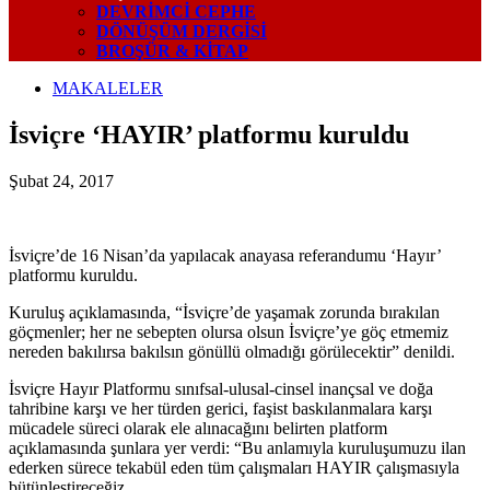
DEVRIMCI CEPHE
DÖNÜŞÜM DERGISI
BROŞÜR & KİTAP
MAKALELER
İsviçre ‘HAYIR’ platformu kuruldu
Şubat 24, 2017
İsviçre’de 16 Nisan’da yapılacak anayasa referandumu ‘Hayır’
platformu kuruldu.
Kuruluş açıklamasında, “İsviçre’de yaşamak zorunda bırakılan
göçmenler; her ne sebepten olursa olsun İsviçre’ye göç etmemiz
nereden bakılırsa bakılsın gönüllü olmadığı görülecektir” denildi.
İsviçre Hayır Platformu sınıfsal-ulusal-cinsel inançsal ve doğa
tahribine karşı ve her türden gerici, faşist baskılanmalara karşı
mücadele süreci olarak ele alınacağını belirten platform
açıklamasında şunlara yer verdi: “Bu anlamıyla kuruluşumuzu ilan
ederken sürece tekabül eden tüm çalışmaları HAYIR çalışmasıyla
bütünleştireceğiz.