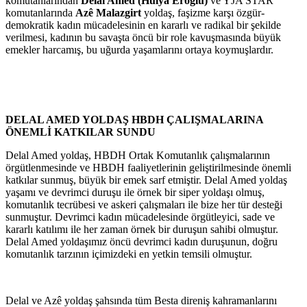
komutanlarından
Delal Amed (Hülya Eroğlu)
ve YJA STAR
komutanlarında
Azê Malazgirt
yoldaş, faşizme karşı özgür-
demokratik kadın mücadelesinin en kararlı ve radikal bir şekilde
verilmesi, kadının bu savaşta öncü bir role kavuşmasında büyük
emekler harcamış, bu uğurda yaşamlarını ortaya koymuşlardır.
DELAL AMED YOLDAŞ HBDH ÇALIŞMALARINA
ÖNEMLİ KATKILAR SUNDU
Delal Amed yoldaş, HBDH Ortak Komutanlık çalışmalarının
örgütlenmesinde ve HBDH faaliyetlerinin geliştirilmesinde önemli
katkılar sunmuş, büyük bir emek sarf etmiştir. Delal Amed yoldaş
yaşamı ve devrimci duruşu ile örnek bir siper yoldaşı olmuş,
komutanlık tecrübesi ve askeri çalışmaları ile bize her tür desteği
sunmuştur. Devrimci kadın mücadelesinde örgütleyici, sade ve
kararlı katılımı ile her zaman örnek bir duruşun sahibi olmuştur.
Delal Amed yoldaşımız öncü devrimci kadın duruşunun, doğru
komutanlık tarzının içimizdeki en yetkin temsili olmuştur.
Delal ve Azê yoldaş şahsında tüm Besta direniş kahramanlarını