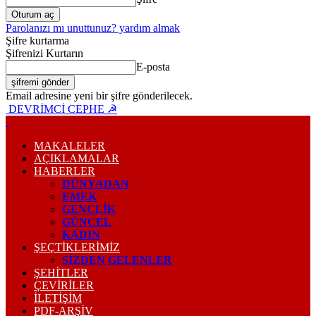
Parolanızı mı unuttunuz? yardım almak
Şifre kurtarma
Şifrenizi Kurtarın
E-posta
Email adresine yeni bir şifre gönderilecek.
DEVRİMCİ CEPHE ☭
MAKALELER
AÇIKLAMALAR
HABERLER
DÜNYADAN
EMEK
GENÇLİK
GÜNCEL
KADIN
ŞEÇTİKLERİMİZ
SİZDEN GELENLER
ŞEHİTLER
ÇEVİRİLER
İLETİŞİM
PDF-ARŞIV