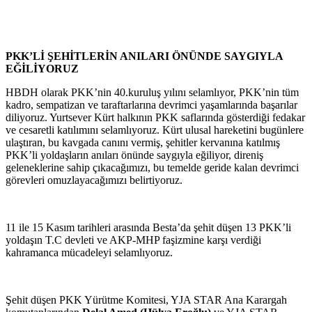
PKK’Lİ ŞEHİTLERİN ANILARI ÖNÜNDE SAYGIYLA
EĞİLİYORUZ
HBDH olarak PKK’nin 40.kuruluş yılını selamlıyor, PKK’nin tüm
kadro, sempatizan ve taraftarlarına devrimci yaşamlarında başarılar
diliyoruz. Yurtsever Kürt halkının PKK saflarında gösterdiği fedakar
ve cesaretli katılımını selamlıyoruz. Kürt ulusal hareketini bugünlere
ulaştıran, bu kavgada canını vermiş, şehitler kervanına katılmış
PKK’li yoldaşların anıları önünde saygıyla eğiliyor, direniş
geleneklerine sahip çıkacağımızı, bu temelde geride kalan devrimci
görevleri omuzlayacağımızı belirtiyoruz.
11 ile 15 Kasım tarihleri arasında Besta’da şehit düşen 13 PKK’li
yoldaşın T.C devleti ve AKP-MHP faşizmine karşı verdiği
kahramanca mücadeleyi selamlıyoruz.
Şehit düşen PKK Yürütme Komitesi, YJA STAR Ana Karargah