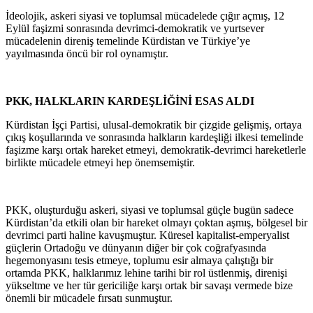
İdeolojik, askeri siyasi ve toplumsal mücadelede çığır açmış, 12
Eylül faşizmi sonrasında devrimci-demokratik ve yurtsever
mücadelenin direniş temelinde Kürdistan ve Türkiye’ye
yayılmasında öncü bir rol oynamıştır.
PKK, HALKLARIN KARDEŞLİĞİNİ ESAS ALDI
Kürdistan İşçi Partisi, ulusal-demokratik bir çizgide gelişmiş, ortaya
çıkış koşullarında ve sonrasında halkların kardeşliği ilkesi temelinde
faşizme karşı ortak hareket etmeyi, demokratik-devrimci hareketlerle
birlikte mücadele etmeyi hep önemsemiştir.
PKK, oluşturduğu askeri, siyasi ve toplumsal güçle bugün sadece
Kürdistan’da etkili olan bir hareket olmayı çoktan aşmış, bölgesel bir
devrimci parti haline kavuşmuştur. Küresel kapitalist-emperyalist
güçlerin Ortadoğu ve dünyanın diğer bir çok coğrafyasında
hegemonyasını tesis etmeye, toplumu esir almaya çalıştığı bir
ortamda PKK, halklarımız lehine tarihi bir rol üstlenmiş, direnişi
yükseltme ve her tür gericiliğe karşı ortak bir savaşı vermede bize
önemli bir mücadele fırsatı sunmuştur.