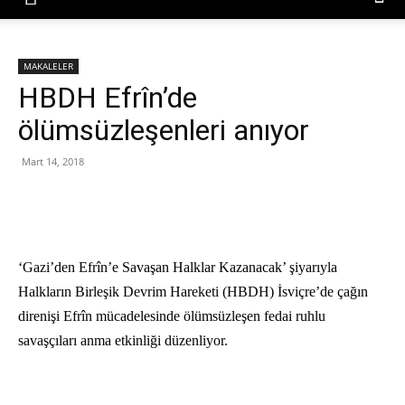
MAKALELER
HBDH Efrîn’de
ölümsüzleşenleri anıyor
Mart 14, 2018
‘Gazi’den Efrîn’e Savaşan Halklar Kazanacak’ şiyarıyla
Halkların Birleşik Devrim Hareketi (HBDH) İsviçre’de çağın
direnişi Efrîn mücadelesinde ölümsüzleşen fedai ruhlu
savaşçıları anma etkinliği düzenliyor.