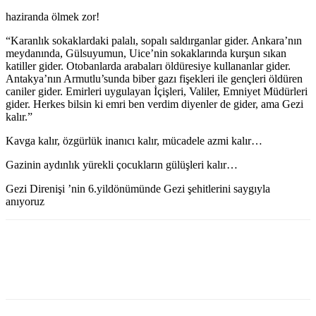
haziranda ölmek zor!
“Karanlık sokaklardaki palalı, sopalı saldırganlar gider. Ankara’nın
meydanında, Gülsuyumun, Uice’nin sokaklarında kurşun sıkan
katiller gider. Otobanlarda arabaları öldüresiye kullananlar gider.
Antakya’nın Armutlu’sunda biber gazı fişekleri ile gençleri öldüren
caniler gider. Emirleri uygulayan İçişleri, Valiler, Emniyet Müdürleri
gider. Herkes bilsin ki emri ben verdim diyenler de gider, ama Gezi
kalır.”
Kavga kalır, özgürlük inanıcı kalır, mücadele azmi kalır…
Gazinin aydınlık yürekli çocukların gülüşleri kalır…
Gezi Direnişi ’nin 6.yildönümünde Gezi şehitlerini saygıyla
anıyoruz