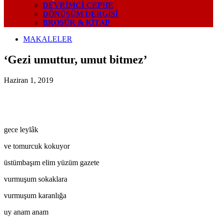
DEVRIMCI CEPHE
DÖNÜŞÜM DERGISI
BROŞÜR & KİTAP
MAKALELER
‘Gezi umuttur, umut bitmez’
Haziran 1, 2019
gece leylâk
ve tomurcuk kokuyor
üstümbaşım elim yüzüm gazete
vurmuşum sokaklara
vurmuşum karanlığa
uy anam anam