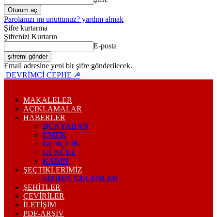
Parolanızı mı unuttunuz? yardım almak
Şifre kurtarma
Şifrenizi Kurtarın
E-posta
Email adresine yeni bir şifre gönderilecek.
DEVRİMCİ CEPHE ☭
MAKALELER
AÇIKLAMALAR
HABERLER
DÜNYADAN
EMEK
GENÇLİK
GÜNCEL
KADIN
ŞEÇTİKLERİMİZ
SİZDEN GELENLER
ŞEHİTLER
ÇEVİRİLER
İLETİŞİM
PDF-ARŞIV