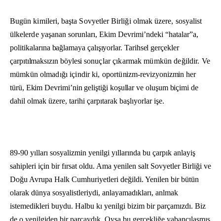
Bugün kimileri, başta Sovyetler Birliği olmak üzere, sosyalist
ülkelerde
yaşanan sorunları, Ekim Devrimi’ndeki “hatalar”a,
politika­
larına bağlamaya çalışıyorlar. Tarihsel gerçekler
çarpıtılmaksızın böylesi so­
nuçlar çıkarmak mümkün değildir. Ve
mümkün olmadığı içindir ki, oportü
nizm-revizyonizmin her
türü, Ekim Devrimi’nin geliştiği koşullar ve oluşum bi­
çimi de
dahil olmak üzere, tarihi çarpıtarak başlıyorlar işe.
89-90 yılları sosyalizmin yenilgi yıllarında bu çarpık anlayiş
sahipleri için bir fırsat oldu. Ama yenilen salt Sovyetler Birliği ve
Doğu Avrupa Halk Cumhuriyetleri değildi. Yenilen bir bütün
olarak dünya sosyalistleriydi, anlayamadıkları, anlmak
istemedikleri buydu. Halbu kı yenilgi bizim bir parçamız­dı. Biz
de o yenilgiden bir parçaydık. Oysa bu gerçekliğe yabancılaşmış