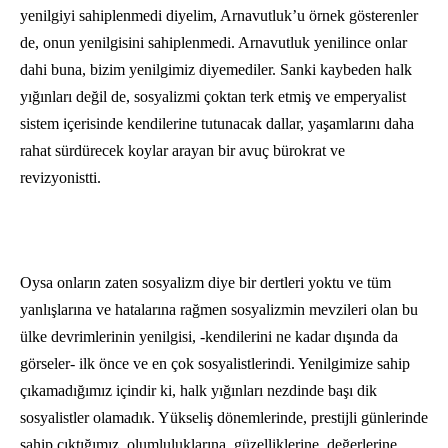
yenilgiyi sahiplenmedi diyelim, Ar­navutluk’u örnek gösterenler
de, onun yenilgisini sahiplenmedi. Arnavutluk yeni­lince onlar
dahi buna, bizim yenilgimiz diyemediler. Sanki kaybeden halk
yığınları değil de, sosyalizmi çoktan terk etmiş ve emperyalist
sistem içerisinde kendilerine tutunacak dallar, yaşamlarını daha
rahat sürdürecek koylar arayan bir avuç bürokrat ve
revizyonistti.
Oysa onların zaten sosyalizm diye bir dertleri yoktu ve tüm
yanlışlarına ve hatalarına rağmen sosyalizmin mevzileri olan bu
ülke devrimlerinin yenilgisi, -kendilerini ne kadar dışında da
görseler- ilk önce ve en çok sosyalistlerindi. Yenilgimize sahip
çıka­madığımız içindir ki, halk yığınları nez­dinde başı dik
sosyalistler olamadık. Yükseliş dö­nemlerinde, prestijli günlerinde
sahip çıktığımız, olumluluklarına, güzel­liklerine, değerlerine