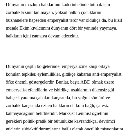
Dünyanın mazlum halklarının kaderini elinde tutmak için
zorbalıkta sınır tanımayan, yoksul halkın çocuklarını
buzhanelere hapseden emperyalist terör var oldukça da, bu kızıl
meşale Ekim kıvılcımını dünyanın dört bir yanında yaymaya,
halkların içini ısıtmaya devam edecektir.
Dünyanın çeşitli bölgelerinde, emperyalizme karşı ortaya
konulan tepkiler, eylemlilikler, gittikçe kabaran anti-emperyalist
öfke önemli göstergelerdir. Bunlar, başta ABD olmak üzere
emperyalist efendilerin ve işbirlikçi uşaklarının dikensiz gül
bahçesi yaratma çabaları karşısında, bu yoğun sömürü ve
zorbalık karşısında ezilen halkların eli kolu bağlı, çaresiz
kalmayacağının belirtileridir. Marksist-Leninist öğretinin
gerekleri politik-pratik bir bütünlükte kavrandıkça, devrimci
güçlerin sübjektif durumlarına bağlı olarak öncülük misyonlarını