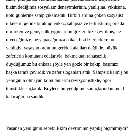
bizim dediğimiz sosyalizm deneyimlerinin, yanlışına, yıkılışına,
kötü günlerine sahip çıkamadık. Birbiri ardına çöken sosyalist
ülkelerin geride bıraktığı enkaz, sahipsiz ve terk edilmiş ortada
dururken ve geniş halk yığınlarının gözleri bize çevrilmiş, ne
diyeceğimize, ne yapacağımıza bakar, bizi izlerlerken; bu
yenilgiyi yaşayan ordunun geride kalanları değil de, büyük
zaferlerin komutanı edalarıyla, bak­maktan rahatsızlık
duyduğumuz bu enkaza şöyle yan gözle bir bakıp, başımızı
başka tara­fa çevirdik ve zafer sloganları attık. Sa­hipsiz kalmış bu
yenilginin olmayan komutanlarını revizyonistlikle, opor­
tünistlikle suçladık. Böylece bu yenilginin sonuçlarından muaf
kalacağımızı sandık.
Yaşanan yenilginin sebebi Ekim devriminin yapılış biçimimiydi?