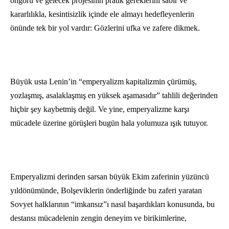
öngörü ve gelecek projesinin pratik gereklerini sabır ve
kararlılıkla, kesintisizlik içinde ele almayı hedefleyenlerin
önünde tek bir yol vardır: Gözlerini ufka ve zafere dikmek.
Büyük usta Lenin’in “emperyalizm kapitalizmin çürümüş,
yozlaşmış, asalaklaşmış en yüksek aşamasıdır” tahlili değerinden
hiçbir şey kaybetmiş değil. Ve yine, emperyalizme karşı
mücadele üzerine görüşleri bugün hala yolumuza ışık tutuyor.
Emperyalizmi derinden sarsan büyük Ekim zaferinin yüzüncü
yıldönümünde, Bolşeviklerin önderliğinde bu zaferi yaratan
Sovyet halklarının “imkansız”ı nasıl başardıkları konusunda, bu
destansı mücadelenin zengin deneyim ve birikimlerine,