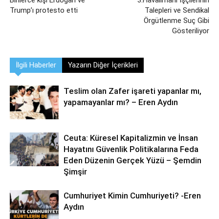
Binlerce kişi Erdoğan ve
3.Havalimanı İşçilerinin
Trump’ı protesto etti
Talepleri ve Sendikal
Örgütlenme Suç Gibi
Gösteriliyor
İlgili Haberler
Yazarın Diğer İçerikleri
Teslim olan Zafer işareti yapanlar mı,
yapamayanlar mı? – Eren Aydın
Ceuta: Küresel Kapitalizmin ve İnsan
Hayatını Güvenlik Politikalarına Feda
Eden Düzenin Gerçek Yüzü – Şemdin
Şimşir
Cumhuriyet Kimin Cumhuriyeti? -Eren
Aydın