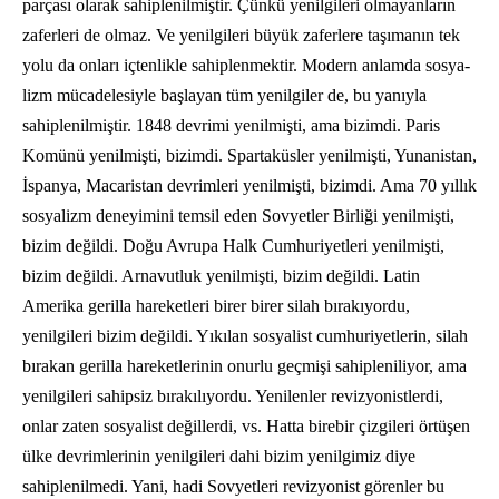
parçası olarak sahiplenilmiştir. Çünkü yenilgileri olmayanların
zaferleri de olmaz. Ve yenilgileri büyük zaferlere taşımanın tek
yolu da onları içtenlikle sahiplenmektir. Modern anlamda sosya­
lizm mücadelesiyle başlayan tüm yenilgiler de, bu yanıyla
sahiplenilmiştir. 1848 devrimi yenilmişti, ama bizimdi. Paris
Komünü yenilmişti, bizimdi. Spartaküsler yenilmişti, Yunanistan,
İspanya, Maca­ristan devrimleri yenilmişti, bizimdi. Ama 70 yıllık
sosyalizm deneyimini temsil eden Sovyetler Birliği yenilmişti,
bizim değildi. Doğu Avrupa Halk Cumhuriyetleri yenil­mişti,
bizim değildi. Arnavutluk yenilmişti, bizim değildi. Latin
Amerika gerilla ha­reketleri birer birer silah bırakıyordu,
yenilgileri bizim değildi. Yıkılan sosyalist cumhuriyetlerin, silah
bırakan gerilla hare­ketlerinin onurlu geçmişi sahipleniliyor, ama
yenilgileri sahipsiz bırakılıyordu. Yenilenler revizyonistlerdi,
onlar zaten sosyalist değillerdi, vs. Hatta birebir çizgi­leri örtüşen
ülke devrimlerinin yenilgileri dahi bizim yenilgimiz diye
sahiplenilmedi. Yani, hadi Sovyetleri revizyonist görenler bu