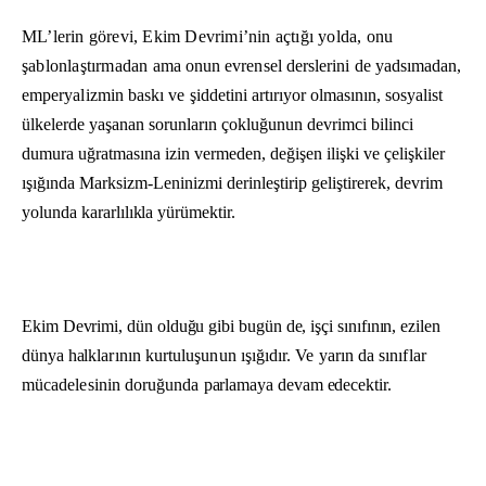
ML’lerin görevi, Ekim Devrimi’nin açtığı yolda, onu
şablonlaştırmadan
ama onun evrensel derslerini de yadsımadan,
emperyalizmin baskı ve şid­
detini artırıyor olmasının, sosyalist
ülkelerde yaşanan sorunların çokluğunun devrimci bilinci
dumura uğratmasına izin vermeden, değişen ilişki ve çelişki­ler
ışığında Marksizm-Leninizmi derinleştirip geliştirerek, devrim
yolunda ka­
rarlılıkla yürümektir.
Ekim Devrimi, dün olduğu gibi bugün de, işçi sınıfının, ezilen
dünya halk­
larının kurtuluşunun ışığıdır. Ve yarın da sınıflar
mücadelesinin doruğunda
parlamaya devam edecektir.