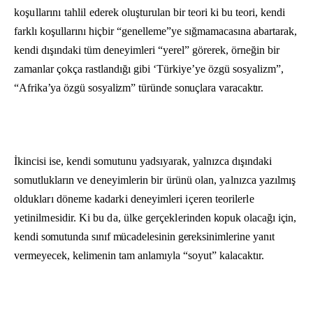
koşullarını tahlil
ederek oluşturulan bir teori ki bu teori, kendi
farklı koşullarını hiçbir “genelleme”ye sığmamacasına abartarak,
kendi dışındaki tüm deneyimleri “yerel” görerek, örneğin bir
zamanlar çokça rastlandığı gibi ‘Türkiye’ye özgü sosya­
lizm”,
“Afrika’ya özgü sosyalizm” türünde sonuçlara varacaktır.
İkincisi ise, kendi somutunu yadsıyarak, yalnızca dışındaki
somutlukla­
rın ve deneyimlerin bir ürünü olan, yalnızca yazılmış
oldukları döneme kadarki deneyimleri içeren teorilerle
yetinilmesidir. Ki bu da, ülke gerçeklerin­
den kopuk olacağı için,
kendi somutunda sınıf mücadelesinin gereksinimleri­
ne yanıt
vermeyecek, kelimenin tam anlamıyla “soyut” kalacaktır.