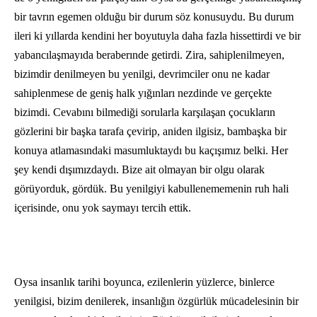
bir tavrın egemen olduğu bir durum söz konusuydu. Bu durum
ileri ki yıllarda ken­dini her boyutuyla daha fazla hissettirdi ve bir
yabancılaşmayıda beraberınde getirdi. Zira, sahiplenilmeyen,
bizimdir denilmeyen bu yenilgi, devrimciler onu ne kadar
sahiplenmese de geniş halk yığınları nezdinde ve ger­çekte
bizimdi. Cevabını bilmediği sorularla karşılaşan çocukların
gözlerini bir başka tarafa çevirip, aniden ilgisiz, bambaşka bir
konuya atlamasındaki masumluktaydı bu kaçışımız belki. Her
şey kendi dışı­mızdaydı. Bize ait olmayan bir olgu olarak
görüyorduk, gördük. Bu yenilgiyi kabulle­nememenin ruh hali
içerisinde, onu yok saymayı tercih ettik.
Oysa insanlık tarihi boyunca, ezilen­lerin yüzlerce, binlerce
yenilgisi, bizim denilerek, insanlığın özgürlük mücade­lesinin bir