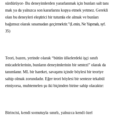
sürdürüyor- Bu deneyimlerden yararlanmak için bunları salt tanı­
mak ya da yalnızca son kararlarını kopya etmek yetmez. Gerekli
olan bu de­neyleri eleştirici bir tutumla ele almak ve bunları
bağımsız olarak sınamadan
geçirmektir.”
(
Lenin, Ne Yapmalı, syf.
35
)
Teori, bazen, yerinde olarak “bütün ülkelerdeki işçi sınıfı
mücadeleleri­
nin, bunların deneyimlerinin bir sentezi” olarak da
tanımlanır. ML bir hareket,
savaşımı içinde böylesi bir teoriye
sahip olmak zorundadır. Eğer teori böy­lesi bir senteze tekabül
etmiyorsa, muhtemelen şu iki biçimden birine sahip
olacaktır:
Birincisi, kendi somutuyla sınırlı, yalnızca kendi özel