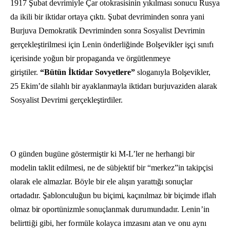
1917 Şubat devrimiyle Çar otokrasisinin yıkılması sonucu Rusya
da ikili bir iktidar ortaya çıktı. Şubat devriminden sonra yani
Burjuva Demokratik Devriminden sonra Sosyalist Devrimin
gerçekleştirilmesi için Lenin önderliğinde Bolşevikler işçi sınıfı
içerisinde yoğun bir propaganda ve örgütlenmeye
giriştiler.
“Bütün İktidar Sovyetlere”
sloganıyla Bolşevikler,
25 Ekim’de silahlı bir ayaklanmayla iktidarı burjuvaziden alarak
Sosyalist Devrimi gerçekleştirdiler.
O günden bugüne göstermiştir ki M-L’ler ne herhangi bir
modelin taklit edilmesi, ne de sübjektif bir “merkez”in ta­kipçisi
olarak ele almazlar. Böyle bir ele alışın yarattığı sonuçlar
ortadadır.
Şablonculuğun bu biçimi, kaçınılmaz bir biçimde iflah
olmaz bir oportünizmle
sonuçlanmak durumundadır. Lenin’in
belirttiği gibi, her formüle kolayca im­zasını atan ve onu aynı