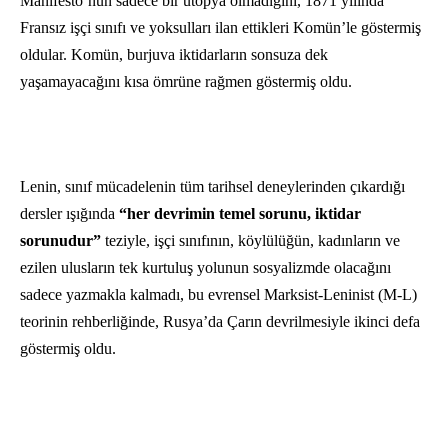
Manifesto’nun sadece bir ütopya olmadığını, 1871 yılında
Fransız işçi sınıfı ve yoksulları ilan ettikleri Komün’le göstermiş
oldular. Komün, burjuva iktidarların sonsuza dek
yaşamayacağını kısa ömrüne rağmen göstermiş oldu.
Lenin, sınıf mücadelenin tüm tarihsel deneylerinden çıkardığı
dersler ışığında
“her devrimin temel sorunu, iktidar
sorunudur”
teziyle, işçi sınıfının, köylülüğün, kadınların ve
ezilen ulusların tek kurtuluş yolunun sosyalizmde olacağını
sadece yazmakla kalmadı, bu evrensel Marksist-Leninist (M-L)
teorinin rehberliğinde, Rusya’da Çarın devrilmesiyle ikinci defa
göstermiş oldu.