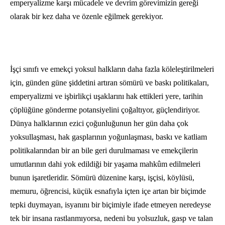
emperyalizme karşı mücadele ve devrim görevimizin gereği
olarak bir kez daha ve özenle eğilmek gerekiyor.
İşçi sınıfı ve emekçi yoksul halkların daha fazla köleleştirilmeleri
için, günden güne şiddetini artıran sömürü ve baskı politikaları,
emperyalizmi ve işbirlikçi uşaklarını hak ettikleri yere, tarihin
çöplüğüne gönderme potansiyelini çoğaltıyor, güçlendiriyor.
Dünya halklarının ezici çoğunluğunun her gün daha çok
yoksullaşması, hak gasplarının yoğunlaşması, baskı ve katliam
politikalarından bir an bile geri durulmaması ve emekçilerin
umutlarının dahi yok edildiği bir yaşama mahkûm edilmeleri
bunun işaretleridir. Sömürü düzenine karşı, işçisi, köylüsü,
memuru, öğrencisi, küçük esnafıyla içten içe artan bir biçimde
tepki duymayan, isyanını bir biçimiyle ifade etmeyen neredeyse
tek bir insana rastlanmıyorsa, nedeni bu yolsuzluk, gasp ve talan