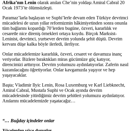
Afrika’nın Lenin
olarak anılan Che’nin yoldaşı Amiral Cabral 20
Ocak 1973’te ölümsüzleşti.
Paramaz’larla başlayan ve Suphi’lerle devam eden Türkiye devrimci
mücadelesi de uzun yıllar reformizmin hâkimiyetinden sonra onunla
tüm bağlarını kopardığı 70’lerden bugüne, özveri, kararlılık ve
cesaretle nice direniş örnekleri ortaya koydu. Birçok Marksist-
Leninist, devrimci, yurtsever devrim yolunda şehit düştü. Devrim
kervanı düşe kalka böyle ilerledi, ilerliyor.
Onlar mücadelemize kararlılık, özveri, cesaret ve davamıza inanç
veriyorlar. Bizlere bıraktıkları miras gücümüze güç katıyor,
direncimizi arttırıyor. Devrim yolumuzu aydınlatıyorlar. Zaferin nasıl
kazanılacağını öğretiyorlar. Onlar kavgamızda yaşıyor ve hep
yaşayacaklar.
Başta; Vladimir Ilyic Lenin, Rosa Luxemburg ve Karl Liebknecht,
Amiral Cabral, Mustafa Suphi ve Ocak ayında devrim
mücadelesinde yitirdiğimiz devrim şehitleri yolumuzu aydınlatıyor.
Anılarını mücadelemizde yaşatacağız…
“… Buğday içindeler onlar
Yücelerden yüce dururlar