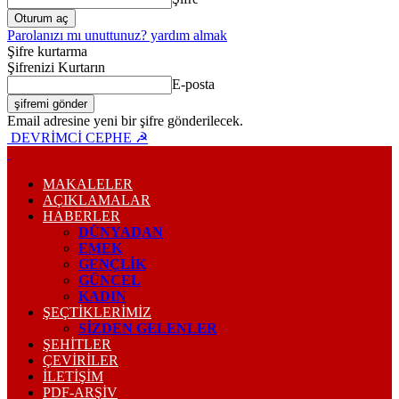
Parolanızı mı unuttunuz? yardım almak
Şifre kurtarma
Şifrenizi Kurtarın
E-posta
Email adresine yeni bir şifre gönderilecek.
DEVRİMCİ CEPHE ☭
MAKALELER
AÇIKLAMALAR
HABERLER
DÜNYADAN
EMEK
GENÇLİK
GÜNCEL
KADIN
ŞEÇTİKLERİMİZ
SİZDEN GELENLER
ŞEHİTLER
ÇEVİRİLER
İLETİŞİM
PDF-ARŞIV