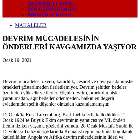
DEVRIMCI CEPHE
DÖNÜŞÜM DERGISI
BROŞÜR & KİTAP
MAKALELER
DEVRİM MÜCADELESİNİN
ÖNDERLERİ KAVGAMIZDA YAŞIYOR
Ocak 19, 2021
Devrim mücadelesi özveri, kararlılık, cesaret ve davaya adanmışlık
örnekleri gösterilmeden ilerletilemiyor. Devrim şehitler, bedeler
üzerinden yükselir ve ilerler. Hiçbir devrim, örnek direnişler
yaratılmadan, ağır bedeller ödenmeden, halkın en değerli
evlatlarından şehit düşenler olmadan kazanılamamıştır.
15 Ocak’ta Rosa Luxemburg, Karl Liebknecht katledildiler. 21
Ocak 1924’te Büyük Ekim devriminin yaratıcısı ve ML önderi
Lenin fiziken yaşama gözlerini yumdu. 28 Ocak Mustafa Suphi ile
15 yoldaşı Trabzon açıklarında Kemalist rejim tarafında boğularak
katledildiler. Angola ve Afrika devrim mücadelesinin lideri ve