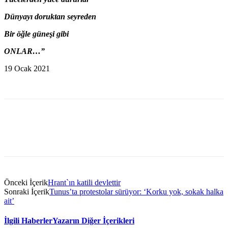
Dünyayı doruktan seyreden
Bir öğle güneşi gibi
ONLAR…”
19 Ocak 2021
Önceki İçerik
Hrant`ın katili devlettir
Sonraki İçerik
Tunus’ta protestolar sürüyor: ‘Korku yok, sokak halka
ait’
İlgili Haberler
Yazarın Diğer İçerikleri