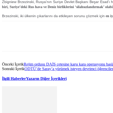
Zbigniew Brzezinski, Rusya’nın Suriye Devlet Başkanı Beşar Esad’ı h
biri, Suriye’deki Rus hava ve Deniz birliklerini ‘silahsızlandırmak’ olabil
Brzezinski, iki ülkenin çıkarlarını da etkileyen sorunu çözmek için
en i
Önceki İçerik
Rejim ordusu DAİŞ çetesine karşı kara operasyonu başla
Sonraki İçerik
ODTÜ’de Saray’a yürümek isteyen devrimci öğrencilere 
İlgili Haberler
Yazarın Diğer İçerikleri