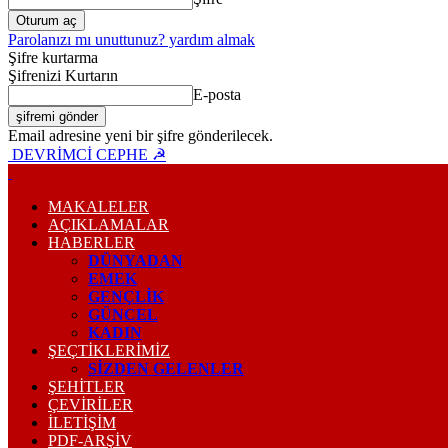
Parolanızı mı unuttunuz? yardım almak
Şifre kurtarma
Şifrenizi Kurtarın
E-posta
Email adresine yeni bir şifre gönderilecek.
DEVRİMCİ CEPHE ☭
MAKALELER
AÇIKLAMALAR
HABERLER
DÜNYADAN
EMEK
GENÇLİK
GÜNCEL
KADIN
ŞEÇTİKLERİMİZ
SİZDEN GELENLER
ŞEHİTLER
ÇEVİRİLER
İLETİŞİM
PDF-ARŞIV