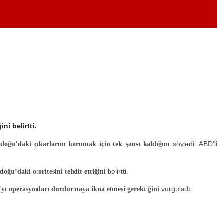
i belirtti.
söyledi. ABD’li
oğu’daki çıkarlarını korumak için tek şansı kaldığını
belirtti.
ğu’daki otoritesini tehdit ettiğini
vurguladı.
ı operasyonları durdurmaya ikna etmesi gerektiğini