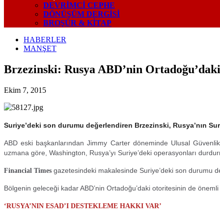
DEVRIMCI CEPHE
DÖNÜŞÜM DERGISI
BROŞÜR & KİTAP
HABERLER
MANŞET
Brzezinski: Rusya ABD’nin Ortadoğu’daki o
Ekim 7, 2015
Suriye’deki son durumu değerlendiren Brzezinski, Rusya’nın Suriye
ABD eski başkanlarından Jimmy Carter döneminde Ulusal Güvenlik
uzmana göre, Washington, Rusya’yı Suriye’deki operasyonları durdur
gazetesindeki makalesinde Suriye’deki son durumu de
Financial Times
Bölgenin geleceği kadar ABD’nin Ortadoğu’daki otoritesinin de öneml
‘RUSYA’NIN ESAD’I DESTEKLEME HAKKI VAR’