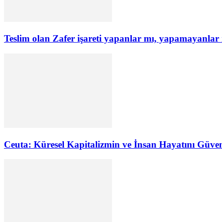
Teslim olan Zafer işareti yapanlar mı, yapamayanlar
Ceuta: Küresel Kapitalizmin ve İnsan Hayatını Güve