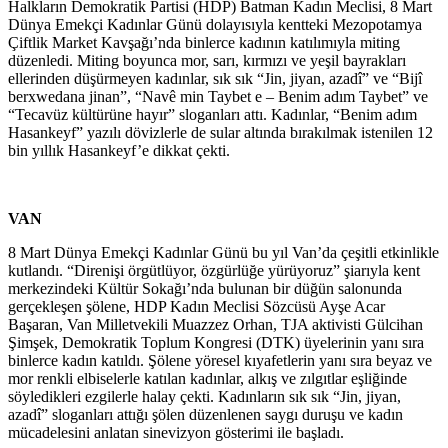
Halkların Demokratik Partisi (HDP) Batman Kadın Meclisi, 8 Mart
Dünya Emekçi Kadınlar Günü dolayısıyla kentteki Mezopotamya
Çiftlik Market Kavşağı’nda binlerce kadının katılımıyla miting
düzenledi. Miting boyunca mor, sarı, kırmızı ve yeşil bayrakları
ellerinden düşürmeyen kadınlar, sık sık “Jin, jiyan, azadî” ve “Bijî
berxwedana jinan”, “Navê min Taybet e – Benim adım Taybet” ve
“Tecavüz kültürüne hayır” sloganları attı. Kadınlar, “Benim adım
Hasankeyf” yazılı dövizlerle de sular altında bırakılmak istenilen 12
bin yıllık Hasankeyf’e dikkat çekti.
VAN
8 Mart Dünya Emekçi Kadınlar Günü bu yıl Van’da çeşitli etkinlikle
kutlandı. “Direnişi örgütlüyor, özgürlüğe yürüyoruz” şiarıyla kent
merkezindeki Kültür Sokağı’nda bulunan bir düğün salonunda
gerçekleşen şölene, HDP Kadın Meclisi Sözcüsü Ayşe Acar
Başaran, Van Milletvekili Muazzez Orhan, TJA aktivisti Gülcihan
Şimşek, Demokratik Toplum Kongresi (DTK) üyelerinin yanı sıra
binlerce kadın katıldı. Şölene yöresel kıyafetlerin yanı sıra beyaz ve
mor renkli elbiselerle katılan kadınlar, alkış ve zılgıtlar eşliğinde
söyledikleri ezgilerle halay çekti. Kadınların sık sık “Jin, jiyan,
azadî” sloganları attığı şölen düzenlenen saygı duruşu ve kadın
mücadelesini anlatan sinevizyon gösterimi ile başladı.