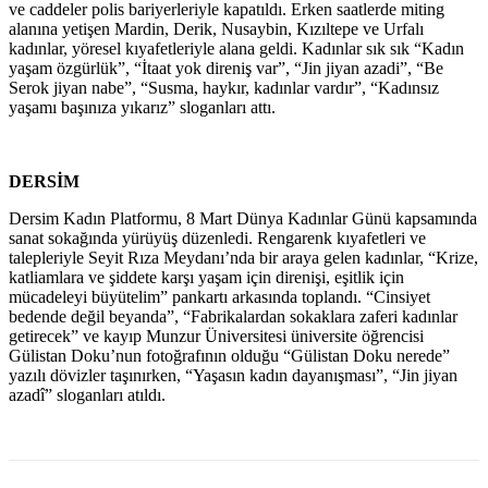
ve caddeler polis bariyerleriyle kapatıldı. Erken saatlerde miting
alanına yetişen Mardin, Derik, Nusaybin, Kızıltepe ve Urfalı
kadınlar, yöresel kıyafetleriyle alana geldi. Kadınlar sık sık “Kadın
yaşam özgürlük”, “İtaat yok direniş var”, “Jin jiyan azadi”, “Be
Serok jiyan nabe”, “Susma, haykır, kadınlar vardır”, “Kadınsız
yaşamı başınıza yıkarız” sloganları attı.
DERSİM
Dersim Kadın Platformu, 8 Mart Dünya Kadınlar Günü kapsamında
sanat sokağında yürüyüş düzenledi. Rengarenk kıyafetleri ve
talepleriyle Seyit Rıza Meydanı’nda bir araya gelen kadınlar, “Krize,
katliamlara ve şiddete karşı yaşam için direnişi, eşitlik için
mücadeleyi büyütelim” pankartı arkasında toplandı. “Cinsiyet
bedende değil beyanda”, “Fabrikalardan sokaklara zaferi kadınlar
getirecek” ve kayıp Munzur Üniversitesi üniversite öğrencisi
Gülistan Doku’nun fotoğrafının olduğu “Gülistan Doku nerede”
yazılı dövizler taşınırken, “Yaşasın kadın dayanışması”, “Jin jiyan
azadî” sloganları atıldı.