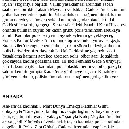
isyan” sloganıyla başladı. Valilik yasaklaması ardından sabah
saatleriyle birlikte Taksim Meydanı ve İstiklal Caddesi’ne çıkan tüm
yollar bariyerlerle kapatıldı. Polis ablukasına rağmen birçok kadın
grubu neredeyse tüm ara sokaklardan, sloganlar atarak İstiklal
Caddesi’ne yürüyüşe geçti. Sıraselviler’deki İstanbul Kent Hastanesi
önünde bulunan büyük bir kadın grubu polis tarafından ablukaya
alindi. Kadınlar polis bariyerini aşarak eylemin gerçekleşeceği
Fransız Kültür Merkezi’nin önüne doğru yeniden yürüyüşe geçti.
Sıraselviler’de engellenen kadınlar, uzun süren bekleyiş ardından
polis bariyerlerini zorlayarak İstiklal Caddesi’ne geçmek istedi.
Yasaklama kararını gerekçe gösteren polis, biber gazı ile saldırdı,
çok sayıda kadını gözaltına aldı. 18’inci Feminist Gece Yürüyüşü
için Taksim’e çıkan kadınlara polis plastik mermi ve biber gazıyla
saldırırken bir gurupta Karaköy’e yürümeye başladı. Karaköy’e
yürüyen kadınlar, polisin tüm saldırısına rağmen geri çekilmiyor.
ANKARA
Ankara’da kadınlar, 8 Mart Dünya Emekçi Kadınlar Günü
dolayısıyla “Emeğimiz, kimliğimiz, özgürlüğümüz, hayatımız ve
barış için tüm dünyada ayaktayız” şiarıyla Kolej Meydanı’nda bir
araya geldi. Yürüyüş düzenlemek isteyen kadınlar, polis tarafından
engellendi. Polis, Zira Gökalp Caddesi üzerinden yapılacak izin