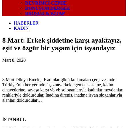
DEVRIMCI CEPHE
DÖNÜŞÜM DERGISI
BROŞÜR & KİTAP
HABERLER
KADIN
8 Mart: Erkek şiddetine karşı ayaktayız,
eşit ve özgür bir yaşam için isyandayız
Mart 8, 2020
8 Mart Dünya Emekçi Kadınlar günü kutlamaları çerçevesinde
Türkiye’nin her yerinde faşizme-erkek egemen sisteme, kadın
cinayetlerine, savaşa karşı vb vb sologanlarıyla kadınlar meydanları
renkleriyle doldurdular. İnadına direniş, inadına isyan sloganlarıyla
alanları doldurdular…
İSTANBUL