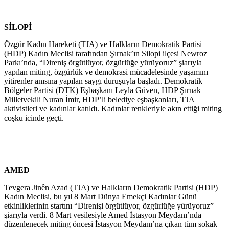
SİLOPİ
Özgür Kadın Hareketi (TJA) ve Halkların Demokratik Partisi
(HDP) Kadın Meclisi tarafından Şırnak’ın Silopi ilçesi Newroz
Parkı’nda, “Direniş örgütlüyor, özgürlüğe yürüyoruz” şiarıyla
yapılan miting, özgürlük ve demokrasi mücadelesinde yaşamını
yitirenler anısına yapılan saygı duruşuyla başladı. Demokratik
Bölgeler Partisi (DTK) Eşbaşkanı Leyla Güven, HDP Şırnak
Milletvekili Nuran İmir, HDP’li belediye eşbaşkanları, TJA
aktivistleri ve kadınlar katıldı. Kadınlar renkleriyle akın ettiği miting
coşku icinde geçti.
AMED
Tevgera Jinên Azad (TJA) ve Halkların Demokratik Partisi (HDP)
Kadın Meclisi, bu yıl 8 Mart Dünya Emekçi Kadınlar Günü
etkinliklerinin startını “Direnişi örgütlüyor, özgürlüğe yürüyoruz”
şiarıyla verdi. 8 Mart vesilesiyle Amed İstasyon Meydanı’nda
düzenlenecek miting öncesi İstasyon Meydanı’na çıkan tüm sokak