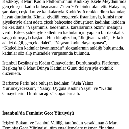
Kadıköy; 8 Mart Kadın Platformu’nun Kadıköy İskele Meydanı’nda
gerçekleşen kadın buluşmasına 7’den 70’e binler akın etti. Halayları,
şarkıları, coşkuları ve kahkalarıyla Kadıköy’ü renklendiren kadınlar,
hayatı durdurdu. Kimisi giydiği rengarenk fistanlarıyla, kimisi mor
giysileriyle alanı adeta çiçek bahçesine dönüştüren kadınlar, iktidara
bir kez daha “Yaşamımız, bedenimiz, kararlarımız bizim” mesajını
verdi. Erkek şiddetiyle katledilen kadınlar için yapılan bir dakikalık
saygı duruşuyla başladı. Hep bir ağızdan, “Jin jiyan azadî”, “Erkek
adalet değil, gerçek adalet”, “Yaşasın kadın dayanışması”,
“Katledilen kadınlar isyanımızdır” sloganlarının atıldığı buluşmada,
kadınlar söz alıp mücadele vurgusunda bulundu.
İstanbul Beşiktaş’ta Kadın Cinayetlerini Durduracağız Platformu
Beşiktaş’ta 8 Mart Dünya Kadınlar Günü dolayısıyla etkinlik
düzenledi.
Barbaros Parkı’nda buluşan kadınlar, “Asla Yalnız
Yürümeyeceksin”, “Yasayı Uygula Kadını Yaşat” ve “Kadın
Cinayetlerini Durduracağız” sloganları attı.
İstanbul’da Feminist Gece Yürüyüşü
İçişleri Bakanı ve İstanbul Valiliği tarafından yasaklanan 8 Mart
Feminist Gece Yürüyüşü, tüm engellemelere rağmen “İnadına