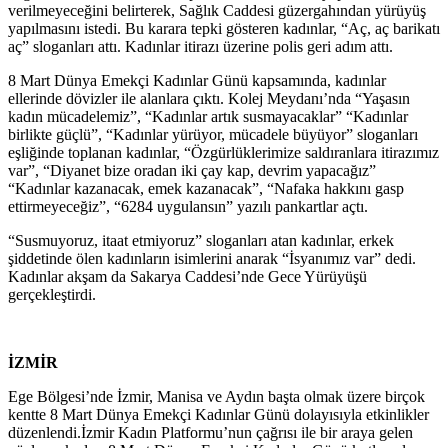
verilmeyeceğini belirterek, Sağlık Caddesi güzergahından yürüyüş
yapılmasını istedi. Bu karara tepki gösteren kadınlar, “Aç, aç barikatı
aç” sloganları attı. Kadınlar itirazı üzerine polis geri adım attı.
8 Mart Dünya Emekçi Kadınlar Günü kapsamında, kadınlar
ellerinde dövizler ile alanlara çıktı. Kolej Meydanı’nda “Yaşasın
kadın mücadelemiz”, “Kadınlar artık susmayacaklar” “Kadınlar
birlikte güçlü”, “Kadınlar yürüyor, mücadele büyüyor” sloganları
eşliğinde toplanan kadınlar, “Özgürlüklerimize saldıranlara itirazımız
var”, “Diyanet bize oradan iki çay kap, devrim yapacağız”
“Kadınlar kazanacak, emek kazanacak”, “Nafaka hakkını gasp
ettirmeyeceğiz”, “6284 uygulansın” yazılı pankartlar açtı.
“Susmuyoruz, itaat etmiyoruz” sloganları atan kadınlar, erkek
şiddetinde ölen kadınların isimlerini anarak “İsyanımız var” dedi.
Kadınlar akşam da Sakarya Caddesi’nde Gece Yürüyüşü
gerçekleştirdi.
İZMİR
Ege Bölgesi’nde İzmir, Manisa ve Aydın başta olmak üzere birçok
kentte 8 Mart Dünya Emekçi Kadınlar Günü dolayısıyla etkinlikler
düzenlendi.İzmir Kadın Platformu’nun çağrısı ile bir araya gelen