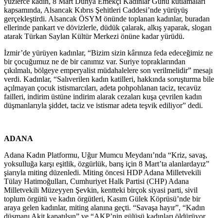
yüzlerce kadın, 8 Mart Dünya Emekçi Kadınlar Günü kutlamaları
kapsamında, Alsancak Kıbrıs Şehitleri Caddesi’nde yürüyüş
gerçekleştirdi. Alsancak ÖSYM önünde toplanan kadınlar, buradan
ellerinde pankart ve dövizlerle, düdük çalarak, alkış yaparak, slogan
atarak Türkan Saylan Kültür Merkezi önüne kadar yürüdü.
İzmir’de yürüyen kadınlar, “Bizim sizin kârınıza feda edeceğimiz ne
bir çocuğumuz ne de bir canımız var. Suriye topraklarından
çıkılmalı, bölgeye emperyalist müdahalelere son verilmelidir” mesajı
verdi. Kadınlar, “Salıverilen kadın katilleri, hakkında soruşturma bile
açılmayan çocuk istismarcıları, adeta pohpohlanan taciz, tecavüz
failleri, indirim üstüne indirim alarak cezaları kuşa çevrilen kadın
düşmanlarıyla şiddet, taciz ve istismar adeta teşvik ediliyor” dedi.
ADANA
Adana Kadın Platformu, Uğur Mumcu Meydanı’nda “Kriz, savaş,
yoksulluğa karşı eşitlik, özgürlük, barış için 8 Mart’ta alanlardayız”
şiarıyla miting düzenledi. Miting öncesi HDP Adana Milletvekili
Tülay Hatimoğulları, Cumhuriyet Halk Partisi (CHP) Adana
Milletvekili Müzeyyen Şevkin, kentteki birçok siyasi parti, sivil
toplum örgütü ve kadın örgütleri, Kasım Gülek Köprüsü’nde bir
araya gelen kadınlar, miting alanına geçti. “Savaşa hayır”, “Kadın
düşmanı Akit kapatılsın” ve “AKP’nin gülüşü kadınları öldürüyor,