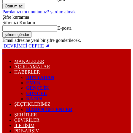
Parolanızı mı unuttunuz? yardım almak
Şifre kurtarma
Şifrenizi Kurtarın
E-posta
Email adresine yeni bir şifre gönderilecek.
DEVRİMCİ CEPHE ☭
MAKALELER
AÇIKLAMALAR
HABERLER
DÜNYADAN
EMEK
GENÇLİK
GÜNCEL
KADIN
ŞEÇTİKLERİMİZ
SİZDEN GELENLER
ŞEHİTLER
ÇEVİRİLER
İLETİŞİM
PDF-ARŞIV