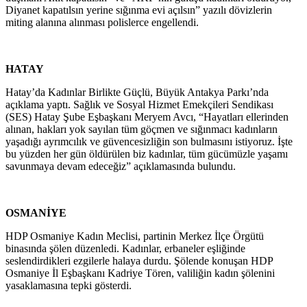
Diyanet kapatılsın yerine sığınma evi açılsın” yazılı dövizlerin
miting alanına alınması polislerce engellendi.
HATAY
Hatay’da Kadınlar Birlikte Güçlü, Büyük Antakya Parkı’nda
açıklama yaptı. Sağlık ve Sosyal Hizmet Emekçileri Sendikası
(SES) Hatay Şube Eşbaşkanı Meryem Avcı, “Hayatları ellerinden
alınan, hakları yok sayılan tüm göçmen ve sığınmacı kadınların
yaşadığı ayrımcılık ve güvencesizliğin son bulmasını istiyoruz. İşte
bu yüzden her gün öldürülen biz kadınlar, tüm gücümüzle yaşamı
savunmaya devam edeceğiz” açıklamasında bulundu.
OSMANİYE
HDP Osmaniye Kadın Meclisi, partinin Merkez İlçe Örgütü
binasında şölen düzenledi. Kadınlar, erbaneler eşliğinde
seslendirdikleri ezgilerle halaya durdu. Şölende konuşan HDP
Osmaniye İl Eşbaşkanı Kadriye Tören, valiliğin kadın şölenini
yasaklamasına tepki gösterdi.