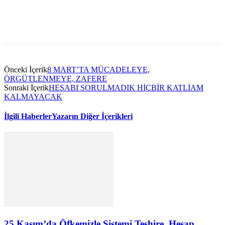
Önceki İçerik
8 MART’TA MÜCADELEYE,
ÖRGÜTLENMEYE, ZAFERE
Sonraki İçerik
HESABI SORULMADIK HİÇBİR KATLİAM
KALMAYACAK
İlgili Haberler
Yazarın Diğer İçerikleri
25 Kasım’da Öfkemizle Sistemi Teşhire, Hesap