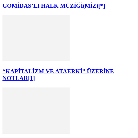
GOMİDAS’LI HALK MÜZİĞİ(MİZ)[*]
“KAPİTALİZM VE ATAERKİ” ÜZERİNE
NOTLAR[1]