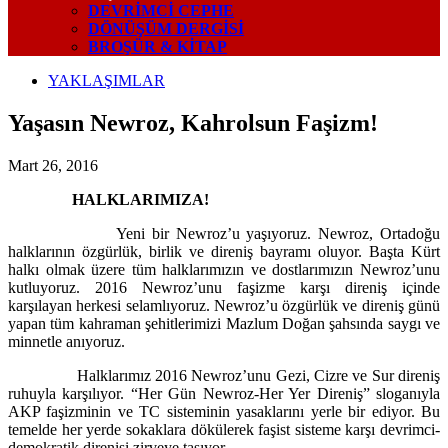
DEVRIMCI CEPHE
DÖNÜŞÜM DERGISI
BROŞÜR & KİTAP
YAKLAŞIMLAR
Yaşasın Newroz, Kahrolsun Faşizm!
Mart 26, 2016
HALKLARIMIZA!
Yeni bir Newroz’u yaşıyoruz. Newroz, Ortadoğu
halklarının özgürlük, birlik ve direniş bayramı oluyor. Başta Kürt
halkı olmak üzere tüm halklarımızın ve dostlarımızın Newroz’unu
kutluyoruz. 2016 Newroz’unu faşizme karşı direniş içinde
karşılayan herkesi selamlıyoruz. Newroz’u özgürlük ve direniş günü
yapan tüm kahraman şehitlerimizi Mazlum Doğan şahsında saygı ve
minnetle anıyoruz.
Halklarımız 2016 Newroz’unu Gezi, Cizre ve Sur direniş
ruhuyla karşılıyor. “Her Gün Newroz-Her Yer Direniş” sloganıyla
AKP faşizminin ve TC sisteminin yasaklarını yerle bir ediyor. Bu
temelde her yerde sokaklara dökülerek faşist sisteme karşı devrimci-
demokratik direnişi zirveye taşıyor.