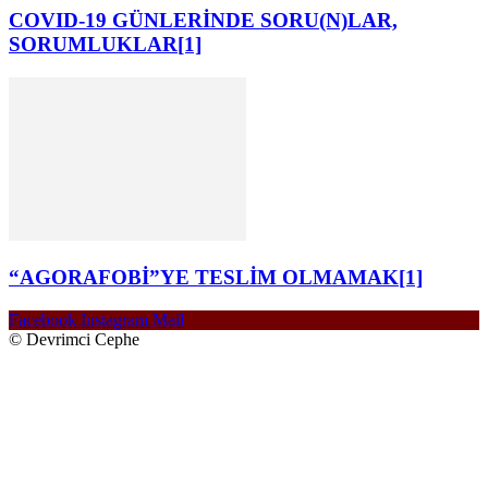
COVID-19 GÜNLERİNDE SORU(N)LAR,
SORUMLUKLAR[1]
“AGORAFOBİ”YE TESLİM OLMAMAK[1]
Facebook
Instagram
Mail
© Devrimci Cephe