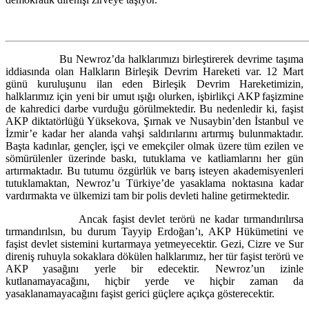
Bu Newroz’da halklarımızı birleştirerek devrime taşıma
iddiasında olan Halkların Birleşik Devrim Hareketi var. 12 Mart
günü kuruluşunu ilan eden Birleşik Devrim Hareketimizin,
halklarımız için yeni bir umut ışığı olurken, işbirlikçi AKP faşizmine
de kahredici darbe vurduğu görülmektedir. Bu nedenledir ki, faşist
AKP diktatörlüğü Yüksekova, Şırnak ve Nusaybin’den İstanbul ve
İzmir’e kadar her alanda vahşi saldırılarını artırmış bulunmaktadır.
Başta kadınlar, gençler, işçi ve emekçiler olmak üzere tüm ezilen ve
sömürülenler üzerinde baskı, tutuklama ve katliamlarını her gün
artırmaktadır. Bu tutumu özgürlük ve barış isteyen akademisyenleri
tutuklamaktan, Newroz’u Türkiye’de yasaklama noktasına kadar
vardırmakta ve ülkemizi tam bir polis devleti haline getirmektedir.
Ancak faşist devlet terörü ne kadar tırmandırılırsa
tırmandırılsın, bu durum Tayyip Erdoğan’ı, AKP Hükümetini ve
faşist devlet sistemini kurtarmaya yetmeyecektir. Gezi, Cizre ve Sur
direniş ruhuyla sokaklara dökülen halklarımız, her tür faşist terörü ve
AKP yasağını yerle bir edecektir. Newroz’un izinle
kutlanamayacağını, hiçbir yerde ve hiçbir zaman da
yasaklanamayacağını faşist gerici güçlere açıkça gösterecektir.