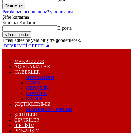
Parolanızı mı unuttunuz? yardım almak
Şifre kurtarma
Şifrenizi Kurtarın
E-posta
Email adresine yeni bir şifre gönderilecek.
DEVRİMCİ CEPHE ☭
MAKALELER
AÇIKLAMALAR
HABERLER
DÜNYADAN
EMEK
GENÇLİK
GÜNCEL
KADIN
ŞEÇTİKLERİMİZ
SİZDEN GELENLER
ŞEHİTLER
ÇEVİRİLER
İLETİŞİM
PDF-ARŞIV