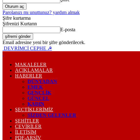
Parolanızı mı unuttunuz? yardım almak
Şifre kurtarma
Şifrenizi Kurtarın
E-posta
Email adresine yeni bir şifre gönderilecek.
DEVRİMCİ CEPHE ☭
MAKALELER
AÇIKLAMALAR
HABERLER
DÜNYADAN
EMEK
GENÇLİK
GÜNCEL
KADIN
ŞEÇTİKLERİMİZ
SİZDEN GELENLER
ŞEHİTLER
ÇEVİRİLER
İLETİŞİM
PDF-ARŞIV