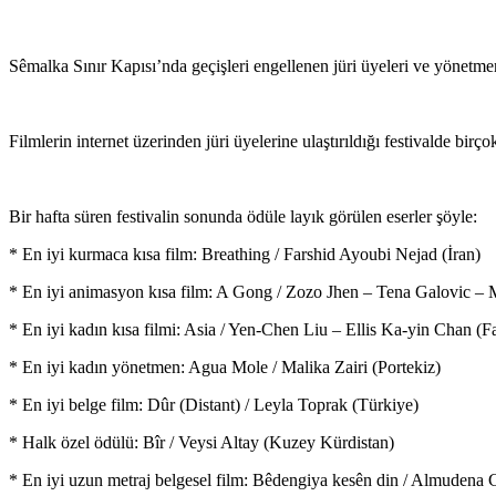
Sêmalka Sınır Kapısı’nda geçişleri engellenen jüri üyeleri ve yönetmen
Filmlerin internet üzerinden jüri üyelerine ulaştırıldığı festivalde birç
Bir hafta süren festivalin sonunda ödüle layık görülen eserler şöyle:
* En iyi kurmaca kısa film: Breathing / Farshid Ayoubi Nejad (İran)
* En iyi animasyon kısa film: A Gong / Zozo Jhen – Tena Galovic – 
* En iyi kadın kısa filmi: Asia / Yen-Chen Liu – Ellis Ka-yin Chan (F
* En iyi kadın yönetmen: Agua Mole / Malika Zairi (Portekiz)
* En iyi belge film: Dûr (Distant) / Leyla Toprak (Türkiye)
* Halk özel ödülü: Bîr / Veysi Altay (Kuzey Kürdistan)
* En iyi uzun metraj belgesel film: Bêdengiya kesên din / Almudena 