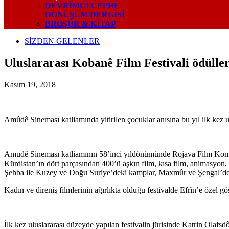
DEVRIMCI CEPHE
DÖNÜŞÜM DERGISI
BROŞÜR & KİTAP
SİZDEN GELENLER
Uluslararası Kobanê Film Festivali ödüller
Kasım 19, 2018
Amûdê Sineması katliamında yitirilen çocuklar anısına bu yıl ilk kez u
Amudê Sineması katliamının 58’inci yıldönümünde Rojava Film Komünü t
Kürdistan’ın dört parçasından 400’ü aşkın film, kısa film, animasyon
Şehba ile Kuzey ve Doğu Suriye’deki kamplar, Maxmûr ve Şengal’de d
Kadın ve direniş filmlerinin ağırlıkta olduğu festivalde Efrîn’e özel göst
İlk kez uluslararası düzeyde yapılan festivalin jürisinde Katrin Ola