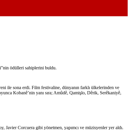
”nin ödülleri sahiplerini buldu.
ile sona erdi. Film festivaline, dünyanın farklı ülkelerinden ve
 boyunca Kobanê’nin yanı sıra; Amûdê, Qamişlo, Dêrik, Serêkaniyê,
oy, Javier Corcuera gibi yönetmen, yapımcı ve müzisyenler yer aldı.