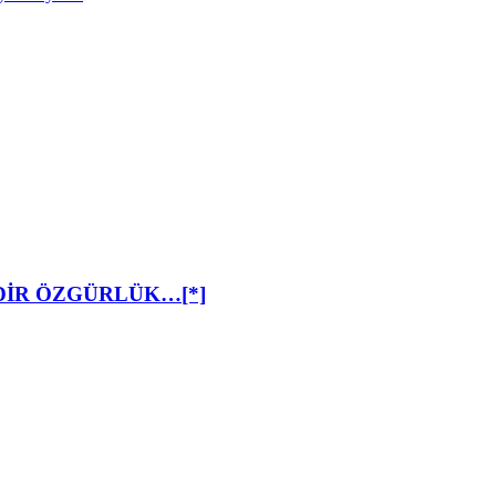
DİR ÖZGÜRLÜK…[*]