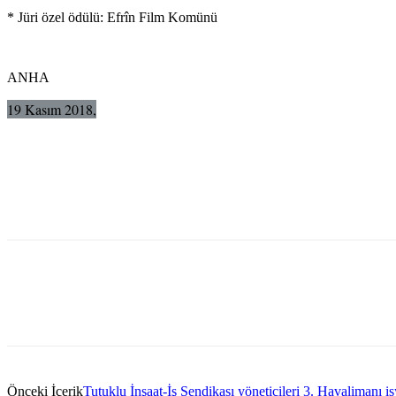
* Jüri özel ödülü: Efrîn Film Komünü
ANHA
19 Kasım 2018,
Önceki İçerik
Tutuklu İnşaat-İş Sendikası yöneticileri 3. Havalimanı i