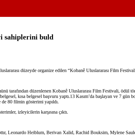
i sahiplerini buld
luslararası düzeyde organize edilen “Kobanê Uluslararası Film Festivali
arafından düzenlenen Kobanê Uluslararası Film Festivali, ödül töreni 
, belgesel, kısa belgesel başvuru yaptı.13 Kasım’da başlayan ve 7 gün
e 80 filmin gösterimi yapıldı.
erimler, izleyicilerin karşısına çıktı.
fsdôttır, Leonardo Heiblum, Berivan Xalid, Rachid Bouksim, Mylene Saul