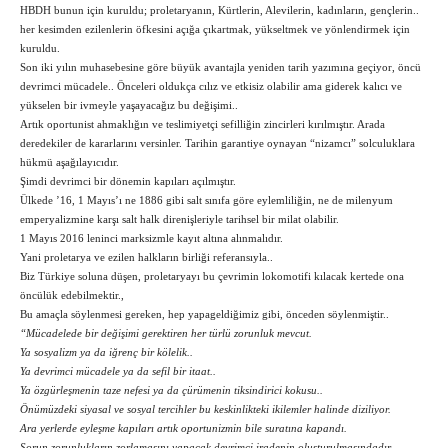
HBDH bunun için kuruldu; proletaryanın, Kürtlerin, Alevilerin, kadınların, gençlerin..
her kesimden ezilenlerin öfkesini açığa çıkartmak, yükseltmek ve yönlendirmek için
kuruldu.
Son iki yılın muhasebesine göre büyük avantajla yeniden tarih yazımına geçiyor, öncü
devrimci mücadele.. Önceleri oldukça cılız ve etkisiz olabilir ama giderek kalıcı ve
yükselen bir ivmeyle yaşayacağız bu değişimi..
Artık oportunist ahmaklığın ve teslimiyetçi sefilliğin zincirleri kırılmıştır. Arada
deredekiler de kararlarını versinler. Tarihin garantiye oynayan “nizamcı” solculuklara
hükmü aşağılayıcıdır.
Şimdi devrimci bir dönemin kapıları açılmıştır.
Ülkede ’16, 1 Mayıs’ı ne 1886 gibi salt sınıfa göre eylemliliğin, ne de milenyum
emperyalizmine karşı salt halk direnişleriyle tarihsel bir milat olabilir.
1 Mayıs 2016 leninci marksizmle kayıt altına alınmalıdır.
Yani proletarya ve ezilen halkların birliği referansıyla..
Biz Türkiye soluna düşen, proletaryayı bu çevrimin lokomotifi kılacak kertede ona
öncülük edebilmektir.,
Bu amaçla söylenmesi gereken, hep yapageldiğimiz gibi, önceden söylenmiştir..
“Mücadelede bir değişimi gerektiren her türlü zorunluk mevcut.
Ya sosyalizm ya da iğrenç bir kölelik..
Ya devrimci mücadele ya da sefil bir itaat..
Ya özgürleşmenin taze nefesi ya da çürümenin tiksindirici kokusu..
Önümüzdeki siyasal ve sosyal tercihler bu keskinlikteki ikilemler halinde diziliyor.
Ara yerlerde eyleşme kapıları artık oportunizmin bile suratına kapandı.
Sorun zorunlukların zorlamasını yapacak devrimci iradenin oluşturulmasındadır.