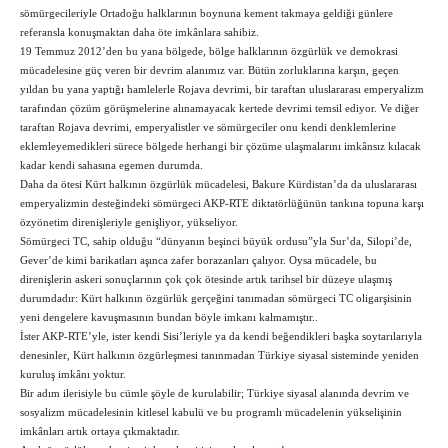
sömürgecileriyle Ortadoğu halklarının boynuna kement takmaya geldiği günlere
referansla konuşmaktan daha öte imkânlara sahibiz.
19 Temmuz 2012’den bu yana bölgede, bölge halklarının özgürlük ve demokrasi
mücadelesine güç veren bir devrim alanımız var. Bütün zorluklarına karşın, geçen
yıldan bu yana yaptığı hamlelerle Rojava devrimi, bir taraftan uluslararası emperyalizm
tarafından çözüm görüşmelerine alınamayacak kertede devrimi temsil ediyor. Ve diğer
taraftan Rojava devrimi, emperyalistler ve sömürgeciler onu kendi denklemlerine
eklemleyemedikleri sürece bölgede herhangi bir çözüme ulaşmalarını imkânsız kılacak
kadar kendi sahasına egemen durumda.
Daha da ötesi Kürt halkının özgürlük mücadelesi, Bakure Kürdistan’da da uluslararası
emperyalizmin desteğindeki sömürgeci AKP-RTE diktatörlüğünün tankına topuna karşı
özyönetim direnişleriyle genişliyor, yükseliyor.
Sömürgeci TC, sahip olduğu “dünyanın beşinci büyük ordusu”yla Sur’da, Silopi’de,
Gever’de kimi barikatları aşınca zafer borazanları çalıyor. Oysa mücadele, bu
direnişlerin askeri sonuçlarının çok çok ötesinde artık tarihsel bir düzeye ulaşmış
durumdadır: Kürt halkının özgürlük gerçeğini tanımadan sömürgeci TC oligarşisinin
yeni dengelere kavuşmasının bundan böyle imkanı kalmamıştır..
İster AKP-RTE’yle, ister kendi Sisi’leriyle ya da kendi beğendikleri başka soytarılarıyla
denesinler, Kürt halkının özgürleşmesi tanınmadan Türkiye siyasal sisteminde yeniden
kuruluş imkânı yoktur.
Bir adım ilerisiyle bu cümle şöyle de kurulabilir; Türkiye siyasal alanında devrim ve
sosyalizm mücadelesinin kitlesel kabulü ve bu programlı mücadelenin yükselişinin
imkânları artık ortaya çıkmaktadır.