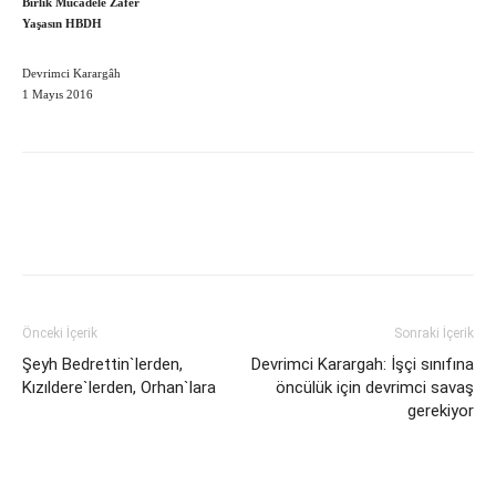
Birlik Mücadele Zafer
Yaşasın HBDH
Devrimci Karargâh
1 Mayıs 2016
Önceki İçerik
Sonraki İçerik
Şeyh Bedrettin`lerden,
Devrimci Karargah: İşçi sınıfına
Kızıldere`lerden, Orhan`lara
öncülük için devrimci savaş
gerekiyor