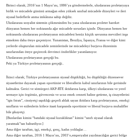
Birinci olarak; 2016’nın 1 Mayıs’ını, 1886’ya göndermelerle, uluslararası proletaryaya
birlik ve mücadele gününü armağan eden yüksek sınıfsal mücadele düzeyleri ve ileri
siyasal hedeflerle anma imkânına sahip değiliz.
Uluslararası sosyalist sistemin çökmesinden bu yana uluslararası proleter hareket
dünyanın hemen her noktasında ağır mücadele sorunları içinde. Dünyanın hemen her
noktasında uluslararası proletaryanın mücadelesi henüz küçük savunma mevzileri inşa
etmekten daha öteye geçemiyor. Yunanistan, Brezilya, İspanya, Fransa ve diğer kimi
yerlerde oluşturulan mücadele zeminlerinde ise mücadeleyi burjuva düzeninin
sınırlarından öteye geçirecek devrimci önderlikler yaratılamıyor.
Uluslararası proletaryanın gerçeği bu.
Peki ya Türkiye proletaryasının gerçeği..
İkinci olarak; Türkiye proletaryasının siyasal düşüklüğü, bu düşüklüğü düzensever
siyasetlerine dayanak yapan oportünist ve liberallerin kabul sınırlarının bile gerisinde
kalmakta. Gerici ve sömürgeci AKP-RTE iktidarına karşı, ülkeyi uluslararası ve yerel
sermaye için örgütsüz, güvencesiz ve ucuz emek cenneti haline getirme, iş cinayetlerini
“işin fıtratı”, cinsiyetçi sapıklığı geçerli ahlak sayan iktidara karşı proletaryanın, emekçi
sınıfların ve ezilenlerin kölece itaati karşısında oportünist ve liberal burjuva muhalifler
bile şikayetçi.
[Bunlardan kimisi “batıdaki siyasal kuraklıktan” kimisi “sınıfı siyasal olarak
yaratmak”tan bahsediyor.]
Ama diğer taraftan, işçi, emekçi, genç, kadın yoldaşlar…
Ama diğer taraftan, 2016 1 Mayıs’ını, 2003’e,emperyalist yayılmacılığın gerici bölge