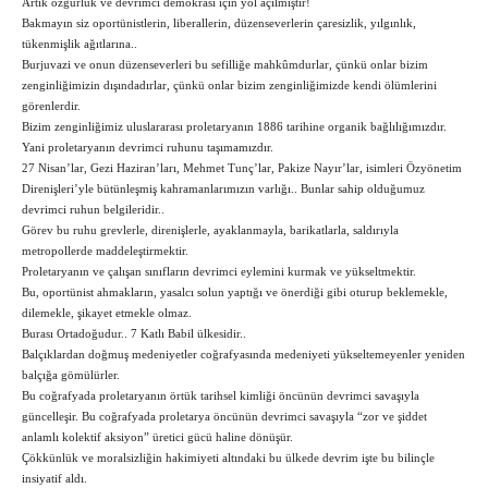
Artık özgürlük ve devrimci demokrasi için yol açılmıştır!
Bakmayın siz oportünistlerin, liberallerin, düzenseverlerin çaresizlik, yılgınlık,
tükenmişlik ağıtlarına..
Burjuvazi ve onun düzenseverleri bu sefilliğe mahkûmdurlar, çünkü onlar bizim
zenginliğimizin dışındadırlar, çünkü onlar bizim zenginliğimizde kendi ölümlerini
görenlerdir.
Bizim zenginliğimiz uluslararası proletaryanın 1886 tarihine organik bağlılığımızdır.
Yani proletaryanın devrimci ruhunu taşımamızdır.
27 Nisan’lar, Gezi Haziran’ları, Mehmet Tunç’lar, Pakize Nayır’lar, isimleri Özyönetim
Direnişleri’yle bütünleşmiş kahramanlarımızın varlığı.. Bunlar sahip olduğumuz
devrimci ruhun belgileridir..
Görev bu ruhu grevlerle, direnişlerle, ayaklanmayla, barikatlarla, saldırıyla
metropollerde maddeleştirmektir.
Proletaryanın ve çalışan sınıfların devrimci eylemini kurmak ve yükseltmektir.
Bu, oportünist ahmakların, yasalcı solun yaptığı ve önerdiği gibi oturup beklemekle,
dilemekle, şikayet etmekle olmaz.
Burası Ortadoğudur.. 7 Katlı Babil ülkesidir..
Balçıklardan doğmuş medeniyetler coğrafyasında medeniyeti yükseltemeyenler yeniden
balçığa gömülürler.
Bu coğrafyada proletaryanın örtük tarihsel kimliği öncünün devrimci savaşıyla
güncelleşir. Bu coğrafyada proletarya öncünün devrimci savaşıyla “zor ve şiddet
anlamlı kolektif aksiyon” üretici gücü haline dönüşür.
Çökkünlük ve moralsizliğin hakimiyeti altındaki bu ülkede devrim işte bu bilinçle
insiyatif aldı.