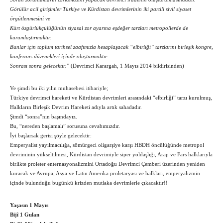
Görülür acil girişimler Türkiye ve Kürdistan devrimlerinin iki partili sivil siyaset
örgütlenmesini ve
Kürt özgürlükçülüğünün siyasal zor ayarına eşdeğer tarzları metropollerde de
kurumlaştırmaktır.
Bunlar için toplum tarihsel zaafımızla hesaplaşacak “elbirliği” tarzlarını birleşik kongre,
konferans düzenekleri içinde oluşturmaktır.
Sonrası sonra gelecektir.”
(Devrimci Karargah, 1 Mayıs 2014 bildirisinden)
Ve şimdi bu iki yılın muhasebesi itibariyle;
Türkiye devrimci hareketi ve Kürdistan devrimleri arasındaki “elbirliği” tarzı kurulmuş,
Halkların Birleşik Devrim Hareketi adıyla artık sahadadır.
Şimdi “sonra”nın başındayız.
Bu, “nereden başlamalı” sorusuna cevabımızdır.
İyi başlarsak gerisi şöyle gelecektir:
Emperyalist yayılmacılığa, sömürgeci oligarşiye karşı HBDH öncülüğünde metropol
devriminin yükseltilmesi, Kürdistan devrimiyle siper yoldaşlığı, Arap ve Fars halklarıyla
birlikte proleter enternasyonalizmini Ortadoğu Devrimci Çemberi üzerinden yeniden
kuracak ve Avrupa, Asya ve Latin Amerika proletaryası ve halkları, emperyalizmin
içinde bulunduğu bugünkü krizden mutlaka devrimlerle çıkacaktır!!
Yaşasın 1 Mayıs
Bijî 1 Gulan