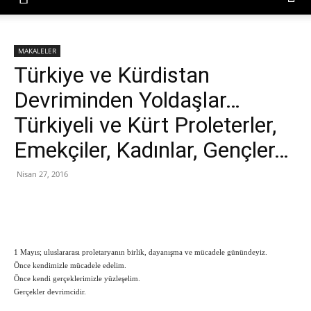
MAKALELER
Türkiye ve Kürdistan
Devriminden Yoldaşlar…
Türkiyeli ve Kürt Proleterler,
Emekçiler, Kadınlar, Gençler…
Nisan 27, 2016
1 Mayıs; uluslararası proletaryanın birlik, dayanışma ve mücadele günündeyiz.
Önce kendimizle mücadele edelim.
Önce kendi gerçeklerimizle yüzleşelim.
Gerçekler devrimcidir.