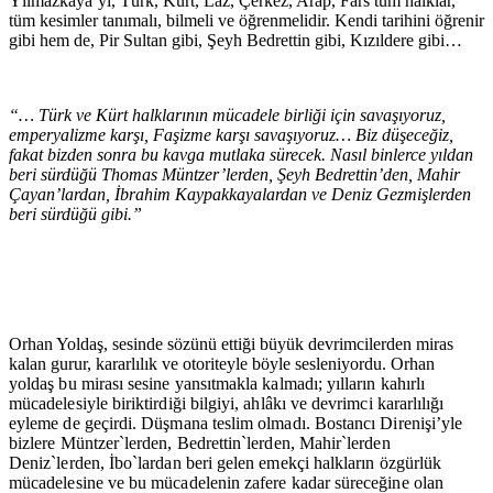
Yılmazkaya’yı, Türk, Kürt, Laz, Çerkez, Arap, Fars tüm halklar,
tüm kesimler tanımalı, bilmeli ve öğrenmelidir. Kendi tarihini öğrenir
gibi hem de, Pir Sultan gibi, Şeyh Bedrettin gibi, Kızıldere gibi…
“… Türk ve Kürt halklarının mücadele birliği için savaşıyoruz,
emperyalizme karşı, Faşizme karşı savaşıyoruz… Biz düşeceğiz,
fakat bizden sonra bu kavga mutlaka sürecek. Nasıl binlerce yıldan
beri sürdüğü Thomas Müntzer’lerden, Şeyh Bedrettin’den, Mahir
Çayan’lardan, İbrahim Kaypakkayalardan ve Deniz Gezmişlerden
beri sürdüğü gibi.”
Orhan Yoldaş, sesinde sözünü ettiği büyük devrimcilerden miras
kalan gurur, kararlılık ve otoriteyle böyle sesleniyordu.
Orhan
yoldaş bu mirası sesine yansıtmakla kalmadı; yılların kahırlı
mücadelesiyle biriktirdiği bilgiyi, ahlâkı ve devrimci kararlılığı
eyleme de geçirdi. Düşmana teslim olmadı. Bostancı Direnişi’yle
bizlere Müntzer`lerden, Bedrettin`lerden, Mahir`lerden
Deniz`lerden, İbo`lardan beri gelen emekçi halkların özgürlük
mücadelesine ve bu mücadelenin zafere kadar süreceğine olan