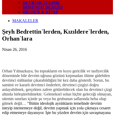
DEVRIMCI CEPHE
DÖNÜŞÜM DERGISI
BROŞÜR & KİTAP
MAKALELER
Şeyh Bedrettin`lerden, Kızıldere`lerden,
Orhan`lara
Nisan 26, 2016
Orhan Yılmazkaya, bu toprakların en koyu gericilik ve tasfiyecilik
döneminde bile devrim uğruna gözünü kırpmadan ölüme gidebilen
devrimci militanlar çıkarabildiğini bir kez daha gösterdi. Sorun, bu
samimi ve kararlı devrimci önderleri, devrimci çizgiyi doğru
anlayabilmek, gerçekten zafere götürebilecek olan bu devrimci çizgi
altında birleştirebilmekte. Geleneksel solun hiçbir geleceği olmayan,
sitemin sınırları içinde şu veya bu grubunun saflarında heba olup
gitmek değil…
“Bütün ideolojik ayrılıkların temelinde devrim
isteyip istememeye değil, devrim yapmak için yola çıkmaya cesaret
edip etmemeye dayanıyor. İşte bu yüzden devrim için savaşmayana