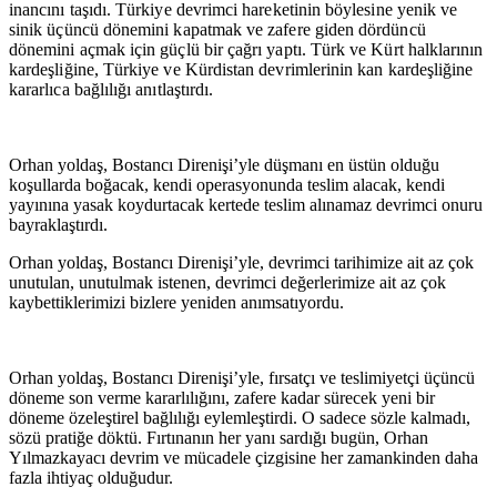
inancını taşıdı. Türkiye devrimci hareketinin böylesine yenik ve
sinik üçüncü dönemini kapatmak ve zafere giden dördüncü
dönemini açmak için güçlü bir çağrı yaptı. Türk ve Kürt halklarının
kardeşliğine, Türkiye ve Kürdistan devrimlerinin kan kardeşliğine
kararlıca bağlılığı anıtlaştırdı.
Orhan yoldaş, Bostancı Direnişi’yle düşmanı en üstün olduğu
koşullarda boğacak, kendi operasyonunda teslim alacak, kendi
yayınına yasak koydurtacak kertede teslim alınamaz devrimci onuru
bayraklaştırdı.
Orhan yoldaş, Bostancı Direnişi’yle, devrimci tarihimize ait az çok
unutulan, unutulmak istenen, devrimci değerlerimize ait az çok
kaybettiklerimizi bizlere yeniden anımsatıyordu.
Orhan yoldaş, Bostancı Direnişi’yle, fırsatçı ve teslimiyetçi üçüncü
döneme son verme kararlılığını, zafere kadar sürecek yeni bir
döneme özeleştirel bağlılığı eylemleştirdi. O sadece sözle kalmadı,
sözü pratiğe döktü. Fırtınanın her yanı sardığı bugün, Orhan
Yılmazkayacı devrim ve mücadele çizgisine her zamankinden daha
fazla ihtiyaç olduğudur.