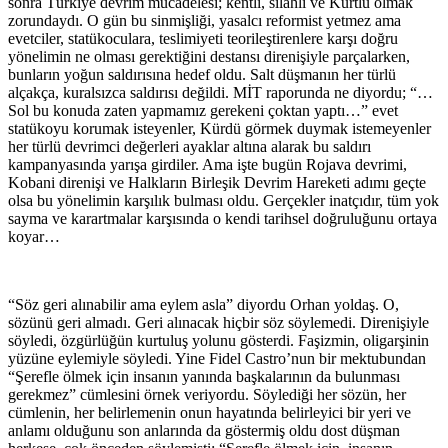
sonra Türkiye devrim mücadelesi; kentli, silahlı ve Kürtlü olmak
zorundaydı. O gün bu sinmişliği, yasalcı reformist yetmez ama
evetciler, statükoculara, teslimiyeti teorileştirenlere karşı doğru
yönelimin ne olması gerektiğini destansı direnişiyle parçalarken,
bunların yoğun saldırısına hedef oldu. Salt düşmanın her türlü
alçakça, kuralsızca saldırısı değildi. MİT raporunda ne diyordu; “…
Sol bu konuda zaten yapmamız gerekeni çoktan yaptı…” evet
statükoyu korumak isteyenler, Kürdü görmek duymak istemeyenler
her türlü devrimci değerleri ayaklar altına alarak bu saldırı
kampanyasında yarışa girdiler. Ama işte bugün Rojava devrimi,
Kobani direnişi ve Halkların Birleşik Devrim Hareketi adımı geçte
olsa bu yönelimin karşılık bulması oldu. Gerçekler inatçıdır, tüm yok
sayma ve karartmalar karşısında o kendi tarihsel doğruluğunu ortaya
koyar…
“Söz geri alınabilir ama eylem asla” diyordu Orhan yoldaş. O,
sözünü geri almadı. Geri alınacak hiçbir söz söylemedi. Direnişiyle
söyledi, özgürlüğün kurtuluş yolunu gösterdi. Faşizmin, oligarşinin
yüzüne eylemiyle söyledi. Yine Fidel Castro’nun bir mektubundan
“Şerefle ölmek için insanın yanında başkalarının da bulunması
gerekmez” cümlesini örnek veriyordu. Söylediği her sözün, her
cümlenin, her belirlemenin onun hayatında belirleyici bir yeri ve
anlamı olduğunu son anlarında da göstermiş oldu dost düşman