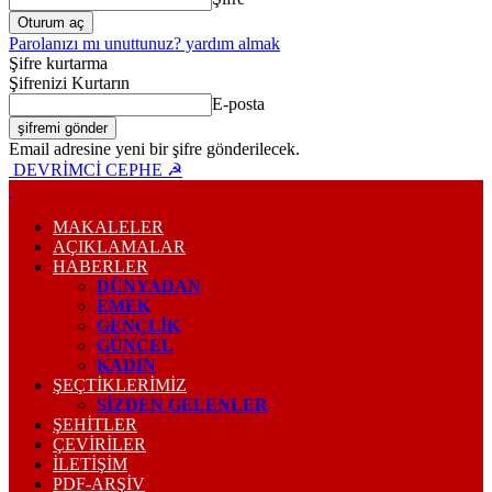
Parolanızı mı unuttunuz? yardım almak
Şifre kurtarma
Şifrenizi Kurtarın
E-posta
Email adresine yeni bir şifre gönderilecek.
DEVRİMCİ CEPHE ☭
MAKALELER
AÇIKLAMALAR
HABERLER
DÜNYADAN
EMEK
GENÇLİK
GÜNCEL
KADIN
ŞEÇTİKLERİMİZ
SİZDEN GELENLER
ŞEHİTLER
ÇEVİRİLER
İLETİŞİM
PDF-ARŞIV