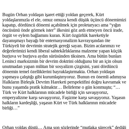
Bugün Orhan yoldaşın işaret ettiği yoldan geçerek, Kürt
yoldaşlarımızla el ele, omuz omuza kendi düşük üçüncü dönemimizi
kapatıp, dördüncü dönemi açabilmek için proletaryacı ama “yığın
öncüsünü önde görmek ister” ilkesini göz ardı etmeyen öncü irade,
örgüt ve eylem bağlamını kuran. Kürt özgürlük hareketiyle
dayanışmayı bayağı bir enternasyonalizm kavrayışından öte
Türkiyeli bir devrimin stratejik gereği sayan. Bizim acılarımızı ve
değerlerimizi kendi liberal sahtekârlıklarına malzeme yapan küçük
burjuva ve burjuva aydın sürüsünden tiksinen. Ama bütün bunları
Leninci marksizmin bir devrim doktrini olduğunu bir an için olsun
unutmadan yapan militan bir sosyalizm çizgisini, yani dördüncü
dönemin temel özelliklerini bayraklaştırmakta. Orhan yoldaşın
yapmaya çalıştığı gibi kurumlaştırıyoruz. Bunun en önemli adımıysa
Halkların Birleşik Devrim Hareketi perspektifini doğru kavramak ve
bunu yaşamda pratik kılmaktır… Belirleme o gün konmuştu; “…
Türk ve Kürt halklarının mücadele birliği için savaşıyoruz,
emperyalizme karşı savaşıyoruz, Faşizme karşı savaşıyoruz. Yaşasın
halkların kardeşliği, yaşasın Kürt ve Türk halklarının mücadele
birliği…”
Orhan yoldaş düştü… Ama son sözlerinde “mutlaka sürecek” dediği