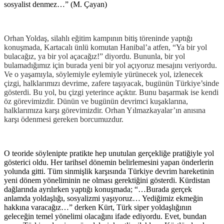
sosyalist denmez…” (M. Çayan)
Orhan Yoldaş, silahlı eğitim kampının bitiş töreninde yaptığı
konuşmada, Kartacalı ünlü komutan Hanibal’a atfen, “Ya bir yol
bulacağız, ya bir yol açacağız!” diyordu. Bununla, bir yol
bulamadığımız için burada yeni bir yol açıyoruz mesajını veriyordu.
Ve o yaşamıyla, söylemiyle eylemiyle yürünecek yol, izlenecek
çizgi, halklarımızı devrime, zafere taşıyacak, bugünün Türkiye’sinde
gösterdi. Bu yol, bu çizgi yeterince açıktır. Bunu başarmak ise kendi
öz görevimizdir. Dünün ve bugünün devrimci kuşaklarına,
halklarımıza karşı görevimizdir. Orhan Yılmazkayalar’ın anısına
karşı ödenmesi gereken borcumuzdur.
O teoride söylenipte pratikte hep unutulan gerçekliğe pratiğiyle yol
gösterici oldu. Her tarihsel dönemin belirlemesini yapan önderlerin
yolunda gitti. Tüm sinmişlik karşısında Türkiye devrim hareketinin
yeni dönem yöneliminin ne olması gerektiğini gösterdi. Kürdistan
dağlarında ayrılırken yaptığı konuşmada; “…Burada gerçek
anlamda yoldaşlığı, sosyalizmi yaşıyoruz… Yediğimiz ekmeğin
hakkına varacağız…” derken Kürt, Türk siper yoldaşlığının
geleceğin temel yönelimi olacağını ifade ediyordu. Evet, bundan