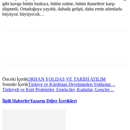
gibi kavga bütün baskıya, bütün zulme, bütün ihanetlere karşı
düşmedi, Ortadoğuya yayıldı, dahada gelişti, daha emin adımlarla
büyüyor, büyüyecek…
Önceki İçerik
ORHAN YOLDAŞ VE TARİHİ ATILIM
Sonraki İçerik
Türkiye ve Kürdistan Devriminden Yoldaşlar…
Türkiyeli ve Kürt Proleterler, Emekçiler, Kadınlar, Gençler…
İlgili Haberler
Yazarın Diğer İçerikleri