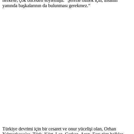
herkese, çok önceden söylemişti: “Şerefle ölmek için, insanın
yanında başkalarının da bulunması gerekmez.“
Türkiye devrimi için bir cesaret ve onur yücelişi olan, Orhan