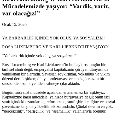
Mücadelemizde yaşıyor: “Vardik, variz,
var olacağız!”
Ocak 15, 2026
YA BARBARLIK İÇİNDE YOK OLUŞ, YA SOSYALİZM!
ROSA LUXEMBURG VE KARL LIEBKNECHT YAŞIYOR!
“Ya barbarlık içinde yok oluş, ya sosyalizm!”
Rosa Luxemburg ve Karl Liebknecht’in bu haykırışı bugün bir
tarihsel alıntı değil, emperyalist kapitalizmin çürüyen dünyasında
yankılanan bir alarmdır. Savaşlar, soykırımlar, yoksulluk ve yıkım
düzeni derinleşirken; dünya proletaryası ve emekçiler uzun bir
sessizlikten sonra yeniden sahneye çıkmaktadır.
Bugün, sosyalist mücadele açısından ertelenemez bir eşikteyiz.
Kapitalizme karşı mücadele, yalnızca burjuvaziye değil; onun işçi
sınıfı içindeki uzantılarına, reformizme, sınıf işbirlikçiliğine ve sosyal
şovenizme karşı da yükseltilmek zorundadır. Çünkü devrim en çok,
“gerçekçilik”, “barışçıllık” ve “aşamalılık” yalanlarıyla boğulur.