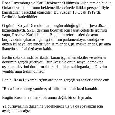
Rosa Luxemburg ve Karl Liebknecht’i ölümsüz kılan tam da budur.
Onlar devrimci durumu beklemediler; cüretle iktidar perspektifiyle
karşıladılar. Tereddüt etmediler. Bu yüzden 15 Ocak 1919’da
Berlin’de katledildiler.
O günün Sosyal Demokratları, bugün olduğu gibi, burjuva düzenin
hizmetindeydi. SPD, devrimi boğmak için faşist çetelerle işbirliği
yaptı, Rosa ve Karl’ı katletti. Bugünün reformistleri de aynı
burjuvazinin çıkarları için işçi sınıfını parlamentoya, sandığa ve
düzen içi hayallere zincirliyor. İsimler değişti, maskeler değişti; ama
ihanetin sınıfsal özü aynı kaldı.
Berlin sokaklarında barikatlar kuran işçiler, emekçiler ve askerler
devrimin gerçek gücüydü. Burjuvazi ve onun sosyal demokrat
uşakları, devrimi durdurmakta zorlandıkça saldırganlaştı. Devrim
yenildi; ama teslim olmadı.
Lenin, Rosa Luxemburg’un ardından gerçeği şu sözlerle ifade etti:
“Rosa Luxemburg yanılmış olabilir, ama o bir kızıl kartaldı.
Bugün Rosa’ları anmak, bir anma değil; bir saflaşmadır.
Ya burjuvazinin düzenine yedekleneceğiz ya da sosyalizm için
ayağa kalkacağız.