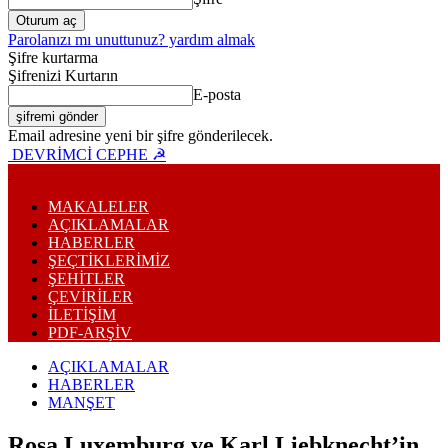
Parolanızı mı unuttunuz? yardım almak
Şifre kurtarma
Şifrenizi Kurtarın
E-posta
Email adresine yeni bir şifre gönderilecek.
DEVRİMCİ CEPHE ☭
MAKALELER
AÇIKLAMALAR
HABERLER
ŞEÇTİKLERİMİZ
ŞEHİTLER
ÇEVİRİLER
İLETİŞİM
PDF-ARŞIV
AÇIKLAMALAR
HABERLER
MANŞET
Rosa Luxemburg ve Karl Liebknecht’in