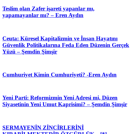
Teslim olan Zafer işareti yapanlar mı,
yapamayanlar mı? – Eren Aydın
Ceuta: Küresel Kapitalizmin ve İnsan Hayatını
Güvenlik Politikalarına Feda Eden Düzenin Gerçek
Yüzü – Şemdin Şimşir
Cumhuriyet Kimin Cumhuriyeti? -Eren Aydın
Yeni Parti: Reformizmin Yeni Adresi mi, Düzen
Siyasetinin Yeni Umut Kaprisimi? – Şemdin Şimşir
SERMAYENİN ZİNCİRLERİNİ