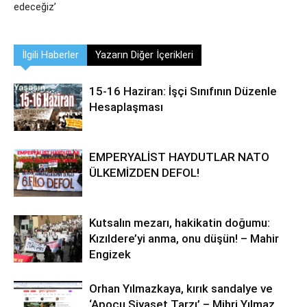
edeceğiz’
İlgili Haberler
Yazarın Diğer İçerikleri
15-16 Haziran: İşçi Sınıfının Düzenle
Hesaplaşması
EMPERYALİST HAYDUTLAR NATO
ÜLKEMİZDEN DEFOL!
Kutsalın mezarı, hakikatin doğumu:
Kızıldere’yi anma, onu düşün! – Mahir
Engizek
Orhan Yılmazkaya, kırık sandalye ve
‘Apocu Siyaset Tarzı’ – Mihri Yılmaz