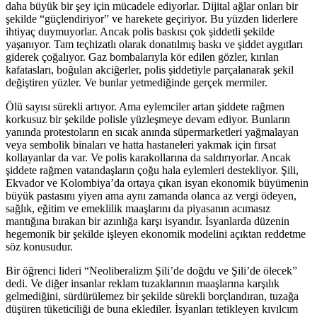
daha büyük bir şey için mücadele ediyorlar. Dijital ağlar onları bir
şekilde “güçlendiriyor” ve harekete geçiriyor. Bu yüzden liderlere
ihtiyaç duymuyorlar. Ancak polis baskısı çok şiddetli şekilde
yaşanıyor. Tam teçhizatlı olarak donatılmış baskı ve şiddet aygıtları
giderek çoğalıyor. Gaz bombalarıyla kör edilen gözler, kırılan
kafatasları, boğulan akciğerler, polis şiddetiyle parçalanarak şekil
değiştiren yüzler. Ve bunlar yetmediğinde gerçek mermiler.
Ölü sayısı sürekli artıyor. Ama eylemciler artan şiddete rağmen
korkusuz bir şekilde polisle yüzleşmeye devam ediyor. Bunların
yanında protestoların en sıcak anında süpermarketleri yağmalayan
veya sembolik binaları ve hatta hastaneleri yakmak için fırsat
kollayanlar da var. Ve polis karakollarına da saldırıyorlar. Ancak
şiddete rağmen vatandaşların çoğu hala eylemleri destekliyor. Şili,
Ekvador ve Kolombiya’da ortaya çıkan isyan ekonomik büyümenin
büyük pastasını yiyen ama aynı zamanda olanca az vergi ödeyen,
sağlık, eğitim ve emeklilik maaşlarını da piyasanın acımasız
mantığına bırakan bir azınlığa karşı isyandır. İsyanlarda düzenin
hegemonik bir şekilde işleyen ekonomik modelini açıktan reddetme
söz konusudur.
Bir öğrenci lideri “Neoliberalizm Şili’de doğdu ve Şili’de ölecek”
dedi. Ve diğer insanlar reklam tuzaklarının maaşlarına karşılık
gelmediğini, sürdürülemez bir şekilde sürekli borçlandıran, tuzağa
düşüren tüketiciliği de buna eklediler. İsyanları tetikleyen kıvılcım