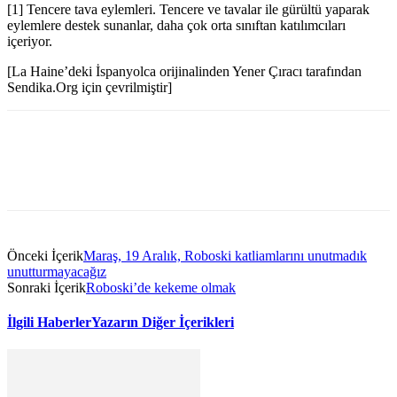
[1] Tencere tava eylemleri. Tencere ve tavalar ile gürültü yaparak
eylemlere destek sunanlar, daha çok orta sınıftan katılımcıları
içeriyor.
[La Haine’deki İspanyolca orijinalinden Yener Çıracı tarafından
Sendika.Org için çevrilmiştir]
Önceki İçerik
Maraş, 19 Aralık, Roboski katliamlarını unutmadık
unutturmayacağız
Sonraki İçerik
Roboski’de kekeme olmak
İlgili Haberler
Yazarın Diğer İçerikleri