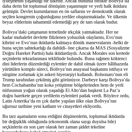
iyileşmenin yaşandığı bir ülkedir. Ancak bununla birlikte Bolivya’da
daha derin bir toplumsal dönüşüm yaşanmıştır ve yerli halk iktidara
gelmiştir. Devlet kurumlarının en ön saflarını ve demokratik olarak
seçilen kongrenin çoğunluğunu yerliler oluşturmaktadır. Ve ülkenin
beyaz elitlerinin tahammül edemediği şey de tam olarak budur.
Bolivya’daki çatışmanın temelinde ırkçılık yatmaktadır. Her ne
kadar muhalefet devlette filizlenen yolsuzluk olaylarını, Evo’nun
kibrini ve Evo’nun iktidarda kalmaya dönük manevralarını -belki de
buna seçim sahtekarlığı da dahildi- öne çıkarsa da MAS (Sosyalizme
Doğru Hareket Partisi) hala iktidardaydı. Ancak Morales son kertede
seçimlerin tekrarlanması teklifinde bulundu. Buna rağmen köktenci
dini liderlerin düzenlediği eylemler de dahil olmak üzere hâlihazırda
yürütülen komplo süreci, Bolivya’nın anayasal başkanını istifaya ve
sürgüne zorlamak için askeri hiyerarşiyi kullandı. Bolsonaro’nun eli
Trump tarafından çekilmiş gibi görünüyor. Darbeye karşı Bolivya’da
hem Cochabamba’nın koka yetiştirme bölgelerinden hem de yerli
nüfusunun yoğun olarak yaşadığı El Alto’dan başkent La Paz’a
doğru harekete geçen yerlilerin eylemleri patlak verdi. Böylece ordu,
Latin Amerika’da en çok darbe yapılan ülke olan Bolivya’nın
uğursuz tarihine yeni katliam ve cinayetleri ekliyordu.
Bu tarz aşamaların sona erdiğini düşünenlerin, toplumsal iktidarda
bir değişiklik olduğunda (ekonomik olana saygı duyulsa bile)
seçkinlerin en son çare olarak her zaman şiddet tekeline