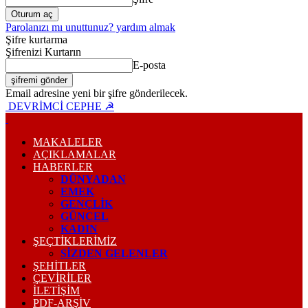
Parolanızı mı unuttunuz? yardım almak
Şifre kurtarma
Şifrenizi Kurtarın
E-posta
Email adresine yeni bir şifre gönderilecek.
DEVRİMCİ CEPHE ☭
MAKALELER
AÇIKLAMALAR
HABERLER
DÜNYADAN
EMEK
GENÇLİK
GÜNCEL
KADIN
ŞEÇTİKLERİMİZ
SİZDEN GELENLER
ŞEHİTLER
ÇEVİRİLER
İLETİŞİM
PDF-ARŞIV