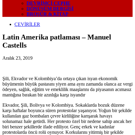
DEVRIMCI CEPHE
DÖNÜŞÜM DERGISI
BROŞÜR & KİTAP
ÇEVİRİLER
Latin Amerika patlaması – Manuel
Castells
Aralık 23, 2019
Şili, Ekvador ve Kolombiya’da ortaya çıkan isyan ekonomik
büyümenin büyük pastasını yiyen ama aynı zamanda olanca az vergi
ödeyen, sağlık, eğitim ve emeklilik maaşlarını da piyasanın acımasız
mantığına bırakan bir azınlığa karşı isyandır
Ekvador, Şili, Bolivya ve Kolombiya. Sokaklarda bozuk düzene
karşı haftalar boyunca süren protestolar yaşanıyor. Yoğun bir şekilde
kullanılan gaz bombaları çevre kirliliğine karışarak havayı
solunamaz hale getirdi. Her protesto özel bir nedene sahip ancak her
biri benzer şekillerde ifade ediliyor. Genç erkek ve kadınlar
protestolarda öncü rolü oynuyor. Korkularını yitirmiş bir şekilde