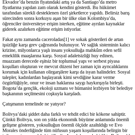
Ekvador’da benzin fiyatındaki artış ya da Santiago’da metro
fiyatlarına yapılan zam olarak kendini gösterdi. Bu hükümet
tarafından sürekli desteklenen özel şirketlerce yapıldı. Belirsiz barış
sürecinden sonra korkuyu aşan bir ülke olan Kolombiya’da,
öğrenciler üniversiteye erişim isterken, eğitime ayrılan kaynaklar
giderek azalırken eğitime erişim istiyorlar.
Fakat aynı zamanda caceroladas[1] ve sokak gösterileri de artan
işsizliğe karşı grev çağrısında bulunuyor. Ve sağlık sisteminin kalıcı
krizine, milyonlarca yaşlı insanı yoksulluğa mahkûm eden sefil
emeklilik maaşlarına karşı. Sosyal adaletsizliği huy edinen,
muazzam derecede eşitsiz bir toplumsal yapı ve serbest piyasa
koşulları oluşturan ve mevcut düzeni her zaman için ayrıcalıklarını
korumak için kullanan olirgarşilere karşı da isyan halindeler. Sosyal
talepler, kadınlardan başlayarak kimi sevdiğine karar verme
özgürlüğüyle, onur ve insan haklarına saygı haykırışıyla birleşti.
Bogota’da gençlik, ekoloji uzmanı ve hümanist lezbiyen bir belediye
başkanının seçilmesini coşkuyla karşıladı.
Çatışmanın temelinde ne yatıyor?
Bolivya’daki şiddet daha farklı ve tehdit edici bir kökene sahiptir.
Çünkü Bolivya, son on yılda ekonomik büyüme anlamında önemli
gelişme gösteren, yoksulluğun önemli ölçüde azaltıldığı ve Evo
Morales önderliğinde tüm nüfusun yaşam koşullarında belirgin bir