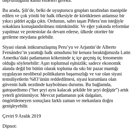
başvurduğunu kabul etmeleri gerekir.
Bu arada, Şili’de, belki de uyuşturucu grupları tarafından manipüle
edilen ve çok yönlü bir halk öfkesiyle de körüklenen anlamsız bir
yıkıcı şiddet açığa çıktı. Ordunun, sabrı taşan Piñera’nın isteğiyle
sokaklara konuşlandırılması mümkündür. Ve eğer yakında reformlar
yapılmaz ve protestolar da devam ederse, ülkede otoriter bir
gerileme meydana gelebilir.
Siyasi olarak istikrarsızlaşmış Peru’yu ve Arjantin’de Alberto
Fernández’in yarattığı halk umudunu bir kenara bıraktığımızda Latin
Amerika’daki patlamanın kökeninde iç içe geçmiş üç fenomenin
olduğu söylenebilir: Aşırı toplumsal eşitsizlik; sadece ekonomik
alanda değil bir bütün olarak topluma da sıkı bir pazar mantığı
uygulayan neoliberal politikaların başarısızlığı ve var olan siyasi
temsiliyetlerin %83’ünün reddedilmesi, siyasi kurumlara olan
güvenin halk nezdinde kaybolması durumu. Bu bağlamda,
gatopardismo (“her şeyi aynı kalacak şekilde bir şeyi değiştir”) artık
yeterli görünmüyor. Mevcut patlamanın şok dalgaları,
öngörülemeyen sonuçlara farklı zaman ve mekanlara doğru
genişleyebilir.
Çeviri 9 Aralık 2019
Dipnot: