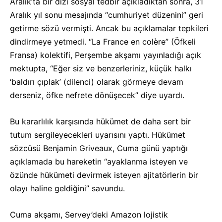
Aralık’ta bir dizi sosyal tedbir açıkladıktan sonra, 31
Aralık yıl sonu mesajında “cumhuriyet düzenini” geri
getirme sözü vermişti. Ancak bu açıklamalar tepkileri
dindirmeye yetmedi. “La France en colère” (Öfkeli
Fransa) kolektifi, Perşembe akşamı yayınladığı açık
mektupta, “Eğer siz ve benzerleriniz, küçük halkı
‘baldırı çıplak’ (dilenci) olarak görmeye devam
derseniz, öfke nefrete dönüşecek” diye uyardı.
Bu kararlılık karşısında hükümet de daha sert bir
tutum sergileyecekleri uyarısını yaptı. Hükümet
sözcüsü Benjamin Griveaux, Cuma günü yaptığı
açıklamada bu hareketin “ayaklanma isteyen ve
özünde hükümeti devirmek isteyen ajitatörlerin bir
olayı haline geldiğini” savundu.
Cuma akşamı, Servey’deki Amazon lojistik