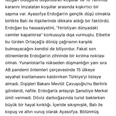
kararını imzalatan koşullar arasında kışkırtıcı bir
sapma var. Ayasofya Erdoğan’ın gençlik düşü olmakla
birlikte Batı ile ilişkilerinde dikkate aldığı bir faktördü.
Erdoğan bu hassasiyetini, “Hıristiyan dünyadaki
camiler kapatılırsa” korkusuyla dışa vurmuştu. Elbette
bu türden Ortaçağ’a dönüş çağrısının karşılık
bulmayacağını kendisi de biliyordur. Fakat son
dönemlerde Erdoğan’ın zihninde bir kırılma noktası
olmalı. Yunanistan’la nükseden düşmanlığın yanı sıra
AB pandemi önlemleri çerçevesinde 15 ülkeye
seyahat kısıtlamasını kaldırırken Türkiye’yi listeye
almadı. Dışişleri Bakanı Mevlüt Çavuşoğlu’nu Berlin’e
gönderdi, nafile. Erdoğan’a anlayışlı Şansölye Merkel
ümit vermedi. Döviz darboğazında turist beklerken
büyük bir hayal kırıklığı. İçeride sıkışmışlık, Batı ile
kopuş ve altın vuruş olarak Ayasofya. Bölünmüş