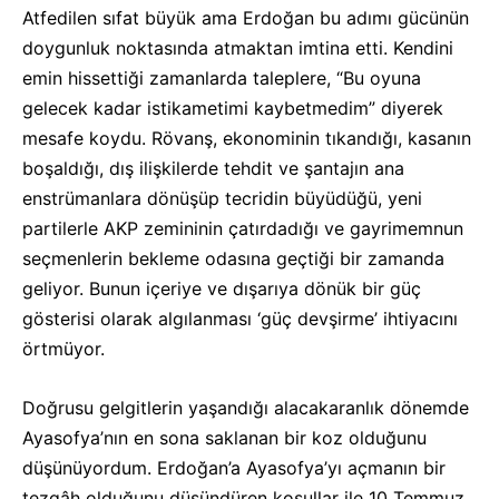
Atfedilen sıfat büyük ama Erdoğan bu adımı gücünün
doygunluk noktasında atmaktan imtina etti. Kendini
emin hissettiği zamanlarda taleplere, “Bu oyuna
gelecek kadar istikametimi kaybetmedim” diyerek
mesafe koydu. Rövanş, ekonominin tıkandığı, kasanın
boşaldığı, dış ilişkilerde tehdit ve şantajın ana
enstrümanlara dönüşüp tecridin büyüdüğü, yeni
partilerle AKP zemininin çatırdadığı ve gayrimemnun
seçmenlerin bekleme odasına geçtiği bir zamanda
geliyor. Bunun içeriye ve dışarıya dönük bir güç
gösterisi olarak algılanması ‘güç devşirme’ ihtiyacını
örtmüyor.
Doğrusu gelgitlerin yaşandığı alacakaranlık dönemde
Ayasofya’nın en sona saklanan bir koz olduğunu
düşünüyordum. Erdoğan’a Ayasofya’yı açmanın bir
tezgâh olduğunu düşündüren koşullar ile 10 Temmuz