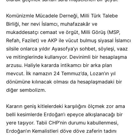
Komünizmle Mücadele Derneği, Milli Türk Talebe
Birliği, her nevi İslamcı, muhafazakâr ve
mukaddesatçı cemaat ve örgüt, Milli Görüş (MSP,
Refah, Fazilet) ve AKP ile vücut bulmuş siyasal İslamcı
silsile onlarca yıldır Ayasofya’yı sohbet, söyleşi, vaaz
ve mitinglerinde kullanıyor. Devinimli bir hesaplaşma
arzusu. Haliyle kararda intikamcı bir arka plan
mevcut. İlk namazın 24 Temmuz’da, Lozan’ın yıl
dönümüne kılınacak olması da hesaplaşmadaki bir
diğer sembolizm.
Kararın geniş kitlelerdeki karşılığını ölçmek zor ama
belli kesimlerde Erdoğan’ı epeyce alkışlanacağı bir
yere taşıyor. Tabii CHP’nin durumu kabullenmesi,
Erdoğan’ın Kemalistleri döve döve zaferin tadını