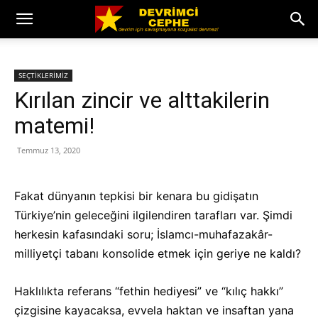
SEÇTİKLERİMİZ
Kırılan zincir ve alttakilerin
matemi!
Temmuz 13, 2020
Fakat dünyanın tepkisi bir kenara bu gidişatın
Türkiye’nin geleceğini ilgilendiren tarafları var. Şimdi
herkesin kafasındaki soru; İslamcı-muhafazakâr-
milliyetçi tabanı konsolide etmek için geriye ne kaldı?
Haklılıkta referans “fethin hediyesi” ve “kılıç hakkı”
çizgisine kayacaksa, evvela haktan ve insaftan yana