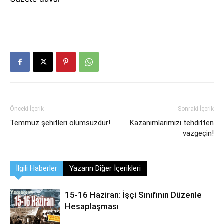
Önceki İçerik
Sonraki İçerik
Temmuz şehitleri ölümsüzdür!
Kazanımlarımızı tehditten
vazgeçin!
İlgili Haberler
Yazarın Diğer İçerikleri
15-16 Haziran: İşçi Sınıfının Düzenle
Hesaplaşması