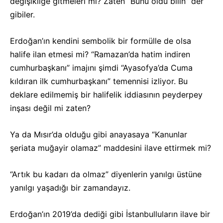
değişikliğe gitmeleri mi? Zaten “Bunu oldu bilin” der
gibiler.
Erdoğan’ın kendini sembolik bir formülle de olsa
halife ilan etmesi mi? “Ramazan’da hatim indiren
cumhurbaşkanı” imajını şimdi “Ayasofya’da Cuma
kıldıran ilk cumhurbaşkanı” temennisi izliyor. Bu
deklare edilmemiş bir halifelik iddiasının peyderpey
inşası değil mi zaten?
Ya da Mısır’da olduğu gibi anayasaya “Kanunlar
şeriata muğayir olamaz” maddesini ilave ettirmek mi?
“Artık bu kadarı da olmaz” diyenlerin yanılgı üstüne
yanılgı yaşadığı bir zamandayız.
Erdoğan’ın 2019’da dediği gibi İstanbulluların ilave bir