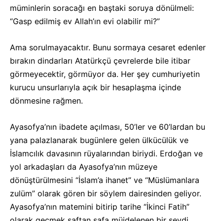
müminlerin soracağı en baştaki soruya dönülmeli:
“Gasp edilmiş ev Allah’ın evi olabilir mi?”
Ama sorulmayacaktır. Bunu sormaya cesaret edenler
bırakın dindarları Atatürkçü çevrelerde bile itibar
görmeyecektir, görmüyor da. Her şey cumhuriyetin
kurucu unsurlarıyla açık bir hesaplaşma içinde
dönmesine rağmen.
Ayasofya’nın ibadete açılması, 50’ler ve 60’lardan bu
yana palazlanarak bugünlere gelen ülkücülük ve
İslamcılık davasının rüyalarından biriydi. Erdoğan ve
yol arkadaşları da Ayasofya’nın müzeye
dönüştürülmesini “İslam’a ihanet” ve “Müslümanlara
zulüm” olarak gören bir söylem dairesinden geliyor.
Ayasofya’nın matemini bitirip tarihe “İkinci Fatih”
olarak geçmek saftan safa müjdelenen bir şeydi.