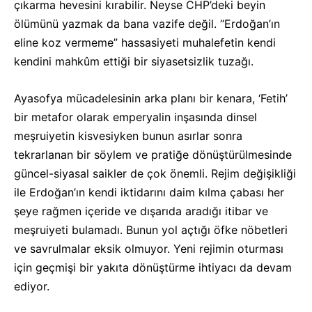
çıkarma hevesini kırabilir. Neyse CHP’deki beyin
ölümünü yazmak da bana vazife değil. “Erdoğan’ın
eline koz vermeme” hassasiyeti muhalefetin kendi
kendini mahkûm ettiği bir siyasetsizlik tuzağı.
Ayasofya mücadelesinin arka planı bir kenara, ‘Fetih’
bir metafor olarak emperyalin inşasında dinsel
meşruiyetin kisvesiyken bunun asırlar sonra
tekrarlanan bir söylem ve pratiğe dönüştürülmesinde
güncel-siyasal saikler de çok önemli. Rejim değişikliği
ile Erdoğan’ın kendi iktidarını daim kılma çabası her
şeye rağmen içeride ve dışarıda aradığı itibar ve
meşruiyeti bulamadı. Bunun yol açtığı öfke nöbetleri
ve savrulmalar eksik olmuyor. Yeni rejimin oturması
için geçmişi bir yakıta dönüştürme ihtiyacı da devam
ediyor.