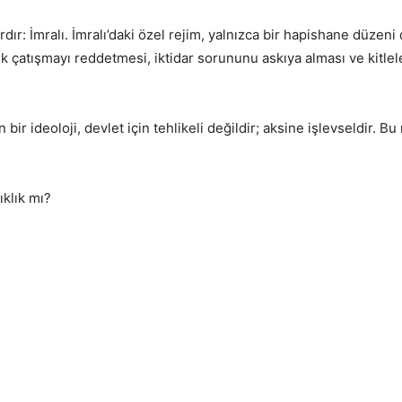
rdır: İmralı. İmralı’daki özel rejim, yalnızca bir hapishane düzeni
çık çatışmayı reddetmesi, iktidar sorununu askıya alması ve kitle
ir ideoloji, devlet için tehlikeli değildir; aksine işlevseldir. 
ıklık mı?