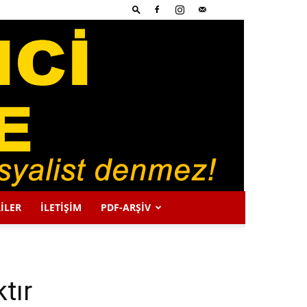
İLER
İLETİŞİM
PDF-ARŞIV
tır