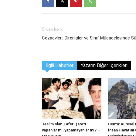
Önceki İçerik
Cezaevleri, Direnişler ve Sınıf Mücadelesinde Sür
İlgili Haberler
Yazarın Diğer İçerikleri
Teslim olan Zafer işareti
Ceuta: Küresel 
yapanlar mı, yapamayanlar mı? –
İnsan Hayatını 