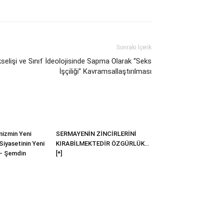
Sonraki İçerik
selişi ve Sınıf İdeolojisinde Sapma Olarak “Seks
İşçiliği” Kavramsallaştırılması
mizmin Yeni
SERMAYENİN ZİNCİRLERİNİ
Siyasetinin Yeni
KIRABİLMEKTEDİR ÖZGÜRLÜK…
 – Şemdin
[*]