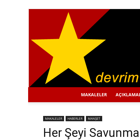
MAKALELER
AÇIKLAMA
MAKALELER
HABERLER
MANŞET
Her Şeyi Savunma