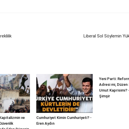
eklilik
Liberal Sol Söylemin Yük
Yeni Parti: Refor
Adresi mi, Düzen 
Umut Kaprisimi?
Şimşir
Kapitalizmin ve
Cumhuriyet Kimin Cumhuriyeti? -
Güvenlik
Eren Aydın