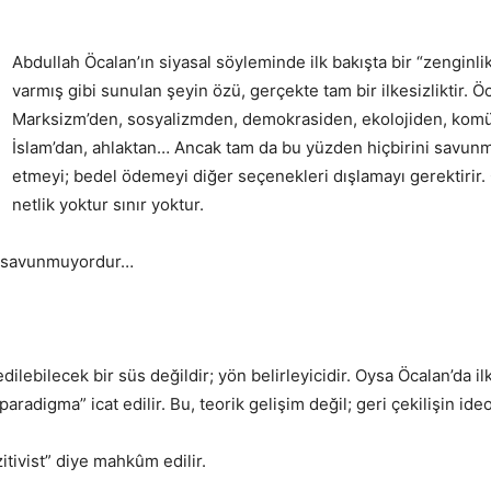
CEPHE
Abdullah Öcalan’ın siyasal söyleminde ilk bakışta bir “zenginlik”
varmış gibi sunulan şeyin özü, gerçekte tam bir ilkesizliktir. 
Marksizm’den, sosyalizmden, demokrasiden, ekolojiden, kom
İslam’dan, ahlaktan… Ancak tam da bu yüzden hiçbirini savunm
☭
etmeyi; bedel ödemeyi diğer seçenekleri dışlamayı gerektirir. 
netlik yoktur sınır yoktur.
ey savunmuyordur…
dilebilecek bir süs değildir; yön belirleyicidir. Oysa Öcalan’da i
radigma” icat edilir. Bu, teorik gelişim değil; geri çekilişin ideolo
tivist” diye mahkûm edilir.