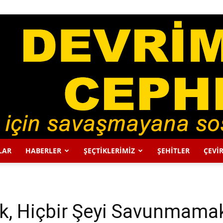
LAR
HABERLER
ŞEÇTİKLERİMİZ
ŞEHİTLER
ÇEVİR
DEVRİMCİ
k, Hiçbir Şeyi Savunmamak