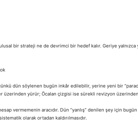
usal bir strateji ne de devrimci bir hedef kalır. Geriye yalnızca
Yok
 çünkü dün söylenen bugün inkâr edilebilir, yerine yeni bir “par
eler üzerinden yürür; Öcalan çizgisi ise sürekli revizyon üzerinden
hesap vermemenin aracıdır. Dün “yanlış” denilen şey için bugün
istematik olarak ortadan kaldırılmasıdır.