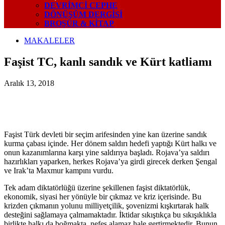
DEVRIMCI CEPHE
DÖNÜŞÜM DERGISI
BROŞÜR & KİTAP
MAKALELER
Faşist TC, kanlı sandık ve Kürt katliamı
Aralık 13, 2018
Faşist Türk devleti bir seçim arifesinden yine kan üzerine sandık
kurma çabası içinde. Her dönem saldırı hedefi yaptığı Kürt halkı ve
onun kazanımlarına karşı yine saldırıya başladı. Rojava’ya saldırı
hazırlıkları yaparken, herkes Rojava’ya girdi girecek derken
Şengal
ve Irak’ta
Maxmur
kampını vurdu.
Tek adam diktatörlüğü üzerine şekillenen faşist diktatörlük,
ekonomik, siyasi her yönüyle bir çıkmaz ve kriz içerisinde. Bu
krizden çıkmanın yolunu milliyetçilik, şovenizmi kışkırtarak halk
desteğini sağlamaya çalmamaktadır. İktidar sıkıştıkça bu sıkışıklıkla
birlikte halkı da boğmakta, nefes alamaz hale gertirmektedir. Bunun