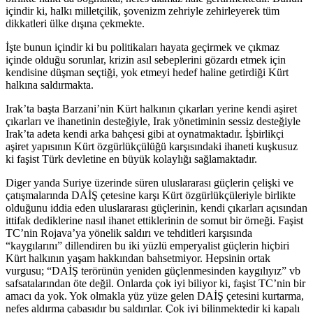
içindir ki, halkı milletçilik, şovenizm zehriyle zehirleyerek tüm
dikkatleri ülke dışına çekmekte.
İşte bunun içindir ki bu politikaları hayata geçirmek ve çıkmaz
içinde olduğu sorunlar, krizin asıl sebeplerini gözardı etmek için
kendisine düşman seçtiği, yok etmeyi hedef haline getirdiği Kürt
halkına saldırmakta.
Irak’ta başta Barzani’nin Kürt halkının çıkarları yerine kendi aşiret
çıkarları ve ihanetinin desteğiyle, Irak yönetiminin sessiz desteğiyle
Irak’ta adeta kendi arka bahçesi gibi at oynatmaktadır. İşbirlikçi
aşiret yapısının Kürt özgürlükçülüğü karşısındaki ihaneti kuşkusuz
ki faşist Türk devletine en büyük kolaylığı sağlamaktadır.
Diger yanda Suriye üzerinde süren uluslararası güçlerin çelişki ve
çatışmalarında DAİŞ çetesine karşı Kürt özgürlükçüleriyle birlikte
olduğunu iddia eden uluslararası güçlerinin, kendi çıkarları açısından
ittifak dediklerine nasıl ihanet ettiklerinin de somut bir örneği. Faşist
TC’nin Rojava’ya yönelik saldırı ve tehditleri karşısında
“kaygılarını” dillendiren bu iki yüzlü emperyalist güçlerin hiçbiri
Kürt halkının yaşam hakkından bahsetmiyor. Hepsinin ortak
vurgusu; “DAİŞ terörünün yeniden güçlenmesinden kaygılıyız” vb
safsatalarından öte değil. Onlarda çok iyi biliyor ki, faşist TC’nin bir
amacı da yok. Yok olmakla yüz yüze gelen DAİŞ çetesini kurtarma,
nefes aldırma çabasıdır bu saldırılar. Çok iyi bilinmektedir ki kapalı