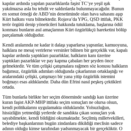
kapılar ardında yapılan pazarlıklarda faşist TC’ye yeşil ışık
yakılmazsa asla bu tehdit ve saldırılarda bulunmayacağıdır. Bunun
en somut örneği de ABD’nin denetiminde olan hava sahasını aşıp
Kürt halkını vura bilmektedir. Rojava’da YPG, QSD ittifak, PKK
terör örgütü denip yöneticileri hakkında tutuklama, başlarına ödül
konması bunların asıl amaçlarının Kürt özgürlükçü hareketini bölüp
parçalamak olduğudur.
Kendi aralarında ne kadar it dalaşı yaparlarsa yapsınlar, kamuoyuna,
halklara ne mesaj verirlerse versinler bilinen bir gerçeklik var, kapalı
kapılar ardında yaptıkları pazarlıklar, halkların kanı üzerine
yaptıkları pazarlıklar ve pay kapma çabaları her şeyden önce
gelmektedir. Ve tüm çelişki çatışmalara rağmen söz konusu halkların
bağımsız, özgürlük adımları olduğunda çıkarlarının ortaklaştığı ve
aralarındaki çelişki, çatışmayı bir yana yitip özgürlük istemini
boğmayı esas aldıklarıdır. Daha dün Efrini nasıl peşkeş çektikleri
ortada.
Tüm bunlarla birlikte her seçim döneminde sandığı kan üzerine
kuran faşist AKP-MHP ittifakı seçim sonuçları ne olursa olsun,
kendi politikalarını uygulamakta olduklarıdır. Yolsuzluğun,
hissizliğin yetmediği yerlerde de sandıkta çıkan sonuçları yok
sayabilmekte, kendi bildiğini okumaktadır. Seçilmiş milletvekilleri,
belediye başkanlarının bugün zindanlara dikildiği meclisin sadece
adının olduğu kimse tarafından yadsınmayacak bir gerçekliktir. O