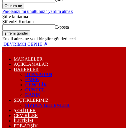
Parolanızı mı unuttunuz? yardım almak
Şifre kurtarma
Şifrenizi Kurtarın
E-posta
Email adresine yeni bir şifre gönderilecek.
DEVRİMCİ CEPHE ☭
MAKALELER
AÇIKLAMALAR
HABERLER
DÜNYADAN
EMEK
GENÇLİK
GÜNCEL
KADIN
ŞEÇTİKLERİMİZ
SİZDEN GELENLER
ŞEHİTLER
ÇEVİRİLER
İLETİŞİM
PDF-ARŞIV