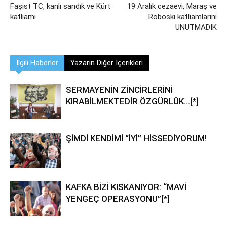
Faşist TC, kanlı sandık ve Kürt
19 Aralık cezaevi, Maraş ve
katliamı
Roboski katliamlarını
UNUTMADIK
İlgili Haberler
Yazarın Diğer İçerikleri
SERMAYENİN ZİNCİRLERİNİ
KIRABİLMEKTEDİR ÖZGÜRLÜK…[*]
ŞİMDİ KENDİMİ “İYİ” HİSSEDİYORUM!
KAFKA BİZİ KISKANIYOR: “MAVİ
YENGEÇ OPERASYONU”[*]