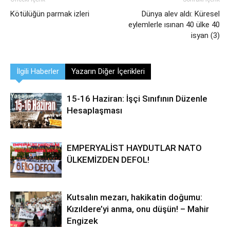
Kötülüğün parmak izleri
Dünya alev aldı: Küresel
eylemlerle ısınan 40 ülke 40
isyan (3)
İlgili Haberler
Yazarın Diğer İçerikleri
15-16 Haziran: İşçi Sınıfının Düzenle
Hesaplaşması
EMPERYALİST HAYDUTLAR NATO
ÜLKEMİZDEN DEFOL!
Kutsalın mezarı, hakikatin doğumu:
Kızıldere’yi anma, onu düşün! – Mahir
Engizek