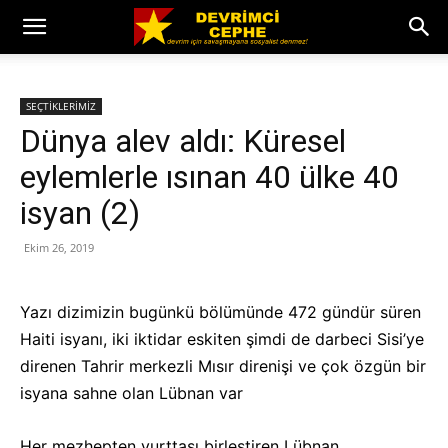
SEÇTİKLERİMİZ
Dünya alev aldı: Küresel
eylemlerle ısınan 40 ülke 40
isyan (2)
Ekim 26, 2019
Yazı dizimizin bugünkü bölümünde 472 gündür süren
Haiti isyanı, iki iktidar eskiten şimdi de darbeci Sisi’ye
direnen Tahrir merkezli Mısır direnişi ve çok özgün bir
isyana sahne olan Lübnan var
Her mezhepten yurttaşı birleştiren Lübnan