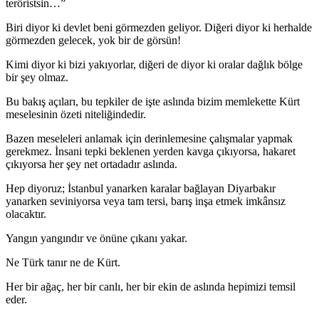
teröristsin…”
Biri diyor ki devlet beni görmezden geliyor. Diğeri diyor ki herhalde
görmezden gelecek, yok bir de görsün!
Kimi diyor ki bizi yakıyorlar, diğeri de diyor ki oralar dağlık bölge
bir şey olmaz.
Bu bakış açıları, bu tepkiler de işte aslında bizim memlekette Kürt
meselesinin özeti niteliğindedir.
Bazen meseleleri anlamak için derinlemesine çalışmalar yapmak
gerekmez. İnsani tepki beklenen yerden kavga çıkıyorsa, hakaret
çıkıyorsa her şey net ortadadır aslında.
Hep diyoruz; İstanbul yanarken karalar bağlayan Diyarbakır
yanarken seviniyorsa veya tam tersi, barış inşa etmek imkânsız
olacaktır.
Yangın yangındır ve önüne çıkanı yakar.
Ne Türk tanır ne de Kürt.
Her bir ağaç, her bir canlı, her bir ekin de aslında hepimizi temsil
eder.