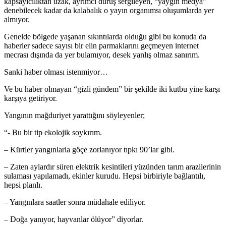
kapsayıcılıktan uzak, ayrımcı duruş sergileyen, “yaygın medya”
denebilecek kadar da kalabalık o yayın organımsı oluşumlarda yer
almıyor.
Genelde bölgede yaşanan sıkıntılarda olduğu gibi bu konuda da
haberler sadece sayısı bir elin parmaklarını geçmeyen internet
mecrası dışında da yer bulamıyor, desek yanlış olmaz sanırım.
Sanki haber olması istenmiyor…
Ve bu haber olmayan “gizli gündem” bir şekilde iki kutbu yine karşı
karşıya getiriyor.
Yangının mağduriyet yarattığını söyleyenler;
“- Bu bir tip ekolojik soykırım.
– Kürtler yangınlarla göçe zorlanıyor tıpkı 90’lar gibi.
– Zaten aylardır süren elektrik kesintileri yüzünden tarım arazilerinin
sulaması yapılamadı, ekinler kurudu. Hepsi birbiriyle bağlantılı,
hepsi planlı.
– Yangınlara saatler sonra müdahale ediliyor.
– Doğa yanıyor, hayvanlar ölüyor” diyorlar.