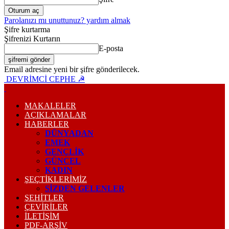
Parolanızı mı unuttunuz? yardım almak
Şifre kurtarma
Şifrenizi Kurtarın
E-posta
Email adresine yeni bir şifre gönderilecek.
DEVRİMCİ CEPHE ☭
MAKALELER
AÇIKLAMALAR
HABERLER
DÜNYADAN
EMEK
GENÇLİK
GÜNCEL
KADIN
ŞEÇTİKLERİMİZ
SİZDEN GELENLER
ŞEHİTLER
ÇEVİRİLER
İLETİŞİM
PDF-ARŞIV