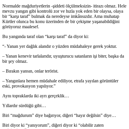
Normalde mağduriyetlerin -şiddeti ölçülmeksizin- itirazı olmaz. Hele
mevzu yangın gibi kontrolü zor ve hızla yok eden bir olaysa, olaya
bir “karşı taraf” bulmak da neredeyse imkânsızdır. Ama muhatap
Kürtler olunca bu konu üzerinden de bir çekişme yaşanabildiğini
görüyoruz maalesef.
Bu yangında taraf olan “karşı taraf” da diyor ki:
“- Yanan yer dağlık alandır o yüzden müdahaleye gerek yoktur.
– Yanan kenevir tarlalarıdır, uyuşturucu satanların işi biter, başka da
bir şey olmaz.
– Bırakın yansın, onlar terörist.
– Yangınlara hemen müdahale ediliyor, etrafa yayılan görüntüler
eski, provokasyon yapılıyor.”
Aynı topraklarda iki ayrı gerçeklik…
Yıllardır sürdüğü gibi…
Biri “mağdurum” diye bağırıyor, diğeri “hayır değilsin” diye…
Biri diyor ki “yanıyorum”, diğeri diyor ki “olabilir zaten