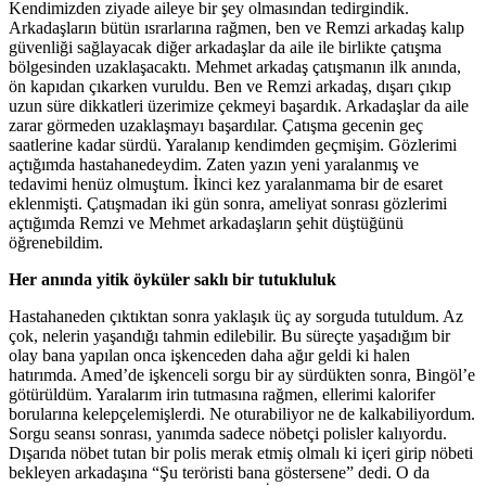
Kendimizden ziyade aileye bir şey olmasından tedirgindik.
Arkadaşların bütün ısrarlarına rağmen, ben ve Remzi arkadaş kalıp
güvenliği sağlayacak diğer arkadaşlar da aile ile birlikte çatışma
bölgesinden uzaklaşacaktı. Mehmet arkadaş çatışmanın ilk anında,
ön kapıdan çıkarken vuruldu. Ben ve Remzi arkadaş, dışarı çıkıp
uzun süre dikkatleri üzerimize çekmeyi başardık. Arkadaşlar da aile
zarar görmeden uzaklaşmayı başardılar. Çatışma gecenin geç
saatlerine kadar sürdü. Yaralanıp kendimden geçmişim. Gözlerimi
açtığımda hastahanedeydim. Zaten yazın yeni yaralanmış ve
tedavimi henüz olmuştum. İkinci kez yaralanmama bir de esaret
eklenmişti. Çatışmadan iki gün sonra, ameliyat sonrası gözlerimi
açtığımda Remzi ve Mehmet arkadaşların şehit düştüğünü
öğrenebildim.
Her anında yitik öyküler saklı bir tutukluluk
Hastahaneden çıktıktan sonra yaklaşık üç ay sorguda tutuldum. Az
çok, nelerin yaşandığı tahmin edilebilir. Bu süreçte yaşadığım bir
olay bana yapılan onca işkenceden daha ağır geldi ki halen
hatırımda. Amed’de işkenceli sorgu bir ay sürdükten sonra, Bingöl’e
götürüldüm. Yaralarım irin tutmasına rağmen, ellerimi kalorifer
borularına kelepçelemişlerdi. Ne oturabiliyor ne de kalkabiliyordum.
Sorgu seansı sonrası, yanımda sadece nöbetçi polisler kalıyordu.
Dışarıda nöbet tutan bir polis merak etmiş olmalı ki içeri girip nöbeti
bekleyen arkadaşına “Şu teröristi bana göstersene” dedi. O da