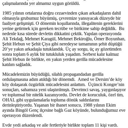
çalışmalarında yer almamız uygun görüldü.
1985 yılının ortalarına doğru cezaevinden çıkan arkadaşların dahil
olmasıyla grubumuz büyümüş, çevremize yansıyacak düzeyde bir
faaliyet gelişmişti. O dönemin koşullarında, illegalitenin gereklerini
yerine getirmek için gereken tecrübe ve birikime sahip değildik. Bu
nedenle kısa sürede devletin dikkatini çektik. Yapılan operasyonda
Ali Tekdağ, Mehmet Karagül, Mehmet Bekiroğlu, Ömer Boyunhan,
Şehit Hebun ve Şehit Çiya gibi neredeyse tamamının şehit düştüğü
20’ye yakın arkadaşla tutuklandık. Üç ay sorgu, üç ay gözetimden
sonra toplam 6 aylık bir tutukluluk yaşadım. Serbest kalır kalmaz
Şehit Hebun ile birlikte, en yakın yerden gerilla mücadelesine
katılım sağladık.
Mücadelemizin büyüdüğü, silahlı propagandadan gerilla
ordulaşmasına adım atıldığı bir dönemdi. Amed ve Dersim’de köy
köy dolaşarak özgürlük mücadelesini anlattım. Üçüncü Kongre’nin
sonuçları, sahamıza yeni ulaştırılmıştı. Devrimci savaş, yaygınlaşıyor
ve toplumsal bir nitelik kazanıyordu. Devlet de koruculuk, özel tim,
OHAL gibi uygulamalarla topluma dönük saldırılarını
derinleştiriyordu. Yaşanan bir ihanet sonucu, 1988 yılının Ekim
ayında Bingöl Genç ilçesine bağlı Gaz köyünde, bulunduğumuz eve
operasyon düzenlendi.
Evde yedi arkadaş ve aile fertleriyle birlikte toplam 11 kişi vardı.