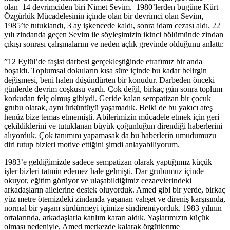
olan 14 devrimciden biri Nimet Sevim. 1980’lerden bugüne Kürt
Özgürlük Mücadelesinin içinde olan bir devrimci olan Sevim,
1985’te tutuklandı, 3 ay işkencede kaldı, sonra idam cezası aldı. 22
yılı zindanda geçen Sevim ile söyleşimizin ikinci bölümünde zindan
çıkışı sonrası çalışmalarını ve neden açlık grevinde olduğunu anlattı:
”12 Eylül’de faşist darbesi gerçekleştiğinde etrafımız bir anda
boşaldı. Toplumsal dokuların kısa süre içinde bu kadar belirgin
değişmesi, beni halen düşündürten bir konudur. Darbeden önceki
günlerde devrim coşkusu vardı. Çok değil, birkaç gün sonra toplum
korkudan felç olmuş gibiydi. Geride kalan sempatizan bir çocuk
grubu olarak, aynı ürküntüyü yaşamadık. Belki de bu yakıcı ateş
henüz bize temas etmemişti. Abilerimizin mücadele etmek için geri
çekildiklerini ve tutuklanan büyük çoğunluğun direndiği haberlerini
alıyorduk. Çok tanımını yapamasak da bu haberlerin umudumuzu
diri tutup bizleri motive ettiğini şimdi anlayabiliyorum.
1983’e geldiğimizde sadece sempatizan olarak yaptığımız küçük
işler bizleri tatmin edemez hale gelmişti. Dar grubumuz içinde
okuyor, eğitim görüyor ve ulaşabildiğimiz cezaevlerindeki
arkadaşların ailelerine destek oluyorduk. Amed gibi bir yerde, birkaç
yüz metre ötemizdeki zindanda yaşanan vahşet ve direniş karşısında,
normal bir yaşam sürdürmeyi içimize sindiremiyorduk. 1983 yılının
ortalarında, arkadaşlarla katılım kararı aldık. Yaşlarımızın küçük
olması nedeniyle, Amed merkezde kalarak örgütlenme