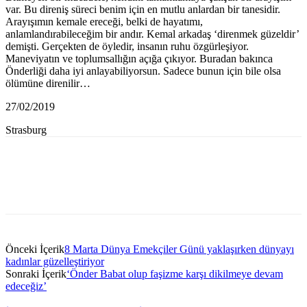
var. Bu direniş süreci benim için en mutlu anlardan bir tanesidir.
Arayışımın kemale ereceği, belki de hayatımı,
anlamlandırabileceğim bir andır. Kemal arkadaş ‘direnmek güzeldir’
demişti. Gerçekten de öyledir, insanın ruhu özgürleşiyor.
Maneviyatın ve toplumsallığın açığa çıkıyor. Buradan bakınca
Önderliği daha iyi anlayabiliyorsun. Sadece bunun için bile olsa
ölümüne direnilir…
27/02/2019
Strasburg
Önceki İçerik
8 Marta Dünya Emekçiler Günü yaklaşırken dünyayı
kadınlar güzelleştiriyor
Sonraki İçerik
‘Önder Babat olup faşizme karşı dikilmeye devam
edeceğiz’