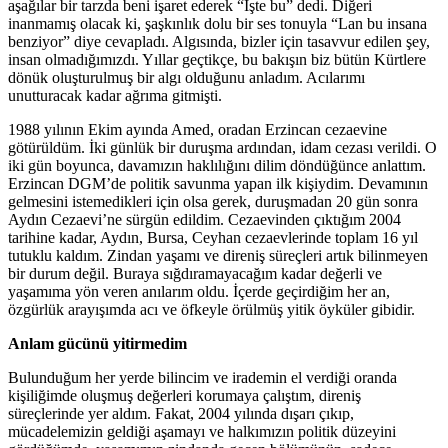
aşağılar bir tarzda beni işaret ederek “İşte bu” dedi. Diğeri
inanmamış olacak ki, şaşkınlık dolu bir ses tonuyla “Lan bu insana
benziyor” diye cevapladı. Algısında, bizler için tasavvur edilen şey,
insan olmadığımızdı. Yıllar geçtikçe, bu bakışın biz bütün Kürtlere
dönük oluşturulmuş bir algı olduğunu anladım. Acılarımı
unutturacak kadar ağrıma gitmişti.
1988 yılının Ekim ayında Amed, oradan Erzincan cezaevine
götürüldüm. İki günlük bir duruşma ardından, idam cezası verildi. O
iki gün boyunca, davamızın haklılığını dilim döndüğünce anlattım.
Erzincan DGM’de politik savunma yapan ilk kişiydim. Devamının
gelmesini istemedikleri için olsa gerek, duruşmadan 20 gün sonra
Aydın Cezaevi’ne sürgün edildim. Cezaevinden çıktığım 2004
tarihine kadar, Aydın, Bursa, Ceyhan cezaevlerinde toplam 16 yıl
tutuklu kaldım. Zindan yaşamı ve direniş süreçleri artık bilinmeyen
bir durum değil. Buraya sığdıramayacağım kadar değerli ve
yaşamıma yön veren anılarım oldu. İçerde geçirdiğim her an,
özgürlük arayışımda acı ve öfkeyle örülmüş yitik öyküler gibidir.
Anlam gücünü yitirmedim
Bulunduğum her yerde bilincim ve irademin el verdiği oranda
kişiliğimde oluşmuş değerleri korumaya çalıştım, direniş
süreçlerinde yer aldım. Fakat, 2004 yılında dışarı çıkıp,
mücadelemizin geldiği aşamayı ve halkımızın politik düzeyini