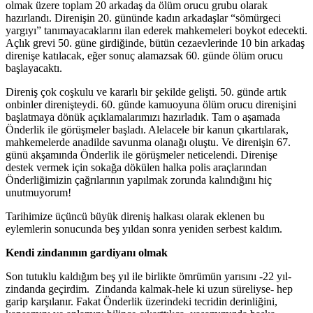
olmak üzere toplam 20 arkadaş da ölüm orucu grubu olarak
hazırlandı. Direnişin 20. gününde kadın arkadaşlar “sömürgeci
yargıyı” tanımayacaklarını ilan ederek mahkemeleri boykot edecekti.
Açlık grevi 50. güne girdiğinde, bütün cezaevlerinde 10 bin arkadaş
direnişe katılacak, eğer sonuç alamazsak 60. günde ölüm orucu
başlayacaktı.
Direniş çok coşkulu ve kararlı bir şekilde gelişti. 50. günde artık
onbinler direnişteydi. 60. günde kamuoyuna ölüm orucu direnişini
başlatmaya dönük açıklamalarımızı hazırladık. Tam o aşamada
Önderlik ile görüşmeler başladı. Alelacele bir kanun çıkartılarak,
mahkemelerde anadilde savunma olanağı oluştu. Ve direnişin 67.
günü akşamında Önderlik ile görüşmeler neticelendi. Direnişe
destek vermek için sokağa dökülen halka polis araçlarından
Önderliğimizin çağrılarının yapılmak zorunda kalındığını hiç
unutmuyorum!
Tarihimize üçüncü büyük direniş halkası olarak eklenen bu
eylemlerin sonucunda beş yıldan sonra yeniden serbest kaldım.
Kendi zindanının gardiyanı olmak
Son tutuklu kaldığım beş yıl ile birlikte ömrümün yarısını -22 yıl-
zindanda geçirdim. Zindanda kalmak-hele ki uzun süreliyse- hep
garip karşılanır. Fakat Önderlik üzerindeki tecridin derinliğini,