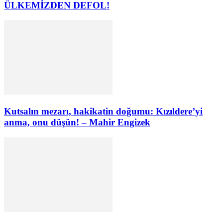
ÜLKEMİZDEN DEFOL!
Kutsalın mezarı, hakikatin doğumu: Kızıldere’yi
anma, onu düşün! – Mahir Engizek