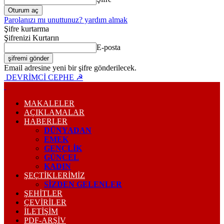
Parolanızı mı unuttunuz? yardım almak
Şifre kurtarma
Şifrenizi Kurtarın
E-posta
Email adresine yeni bir şifre gönderilecek.
DEVRİMCİ CEPHE ☭
MAKALELER
AÇIKLAMALAR
HABERLER
DÜNYADAN
EMEK
GENÇLİK
GÜNCEL
KADIN
ŞEÇTİKLERİMİZ
SİZDEN GELENLER
ŞEHİTLER
ÇEVİRİLER
İLETİŞİM
PDF-ARŞIV