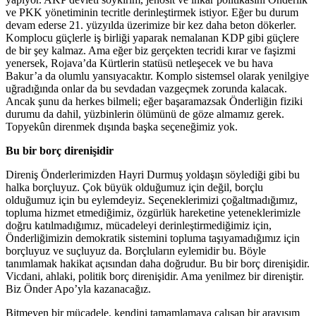
ve PKK yönetiminin tecritle derinleştirmek istiyor. Eğer bu durum
devam ederse 21. yüzyılda üzerimize bir kez daha beton dökerler.
Komplocu güçlerle iş birliği yaparak nemalanan KDP gibi güçlere
de bir şey kalmaz. Ama eğer biz gerçekten tecridi kırar ve faşizmi
yenersek, Rojava’da Kürtlerin statüsü netleşecek ve bu hava
Bakur’a da olumlu yansıyacaktır. Komplo sistemsel olarak yenilgiye
uğradığında onlar da bu sevdadan vazgeçmek zorunda kalacak.
Ancak şunu da herkes bilmeli; eğer başaramazsak Önderliğin fiziki
durumu da dahil, yüzbinlerin ölümünü de göze almamız gerek.
Topyekûn direnmek dışında başka seçeneğimiz yok.
Bu bir borç direnişidir
Direniş Önderlerimizden Hayri Durmuş yoldaşın söylediği gibi bu
halka borçluyuz. Çok büyük olduğumuz için değil, borçlu
olduğumuz için bu eylemdeyiz. Seçeneklerimizi çoğaltmadığımız,
topluma hizmet etmediğimiz, özgürlük hareketine yeteneklerimizle
doğru katılmadığımız, mücadeleyi derinleştirmediğimiz için,
Önderliğimizin demokratik sistemini topluma taşıyamadığımız için
borçluyuz ve suçluyuz da. Borçluların eylemidir bu. Böyle
tanımlamak hakikat açısından daha doğrudur. Bu bir borç direnişidir.
Vicdani, ahlaki, politik borç direnişidir. Ama yenilmez bir direniştir.
Biz Önder Apo’yla kazanacağız.
Bitmeyen bir mücadele, kendini tamamlamaya çalışan bir arayışım