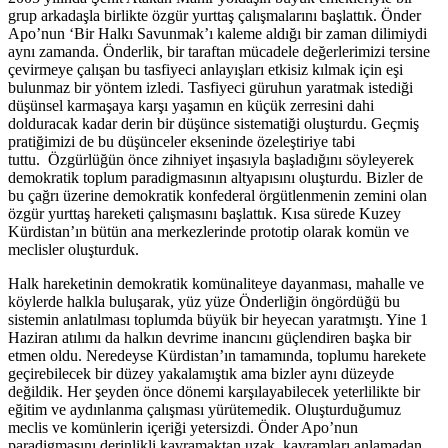
grup arkadaşla birlikte özgür yurttaş çalışmalarını başlattık. Önder
Apo’nun ‘Bir Halkı Savunmak’ı kaleme aldığı bir zaman dilimiydi
aynı zamanda. Önderlik, bir taraftan mücadele değerlerimizi tersine
çevirmeye çalışan bu tasfiyeci anlayışları etkisiz kılmak için eşi
bulunmaz bir yöntem izledi. Tasfiyeci güruhun yaratmak istediği
düşünsel karmaşaya karşı yaşamın en küçük zerresini dahi
dolduracak kadar derin bir düşünce sistematiği oluşturdu. Geçmiş
pratiğimizi de bu düşünceler ekseninde özeleştiriye tabi
tuttu. Özgürlüğün önce zihniyet inşasıyla başladığını söyleyerek
demokratik toplum paradigmasının altyapısını oluşturdu. Bizler de
bu çağrı üzerine demokratik konfederal örgütlenmenin zemini olan
özgür yurttaş hareketi çalışmasını başlattık. Kısa sürede Kuzey
Kürdistan’ın bütün ana merkezlerinde prototip olarak komün ve
meclisler oluşturduk.
Halk hareketinin demokratik komünaliteye dayanması, mahalle ve
köylerde halkla buluşarak, yüz yüze Önderliğin öngördüğü bu
sistemin anlatılması toplumda büyük bir heyecan yaratmıştı. Yine 1
Haziran atılımı da halkın devrime inancını güçlendiren başka bir
etmen oldu. Neredeyse Kürdistan’ın tamamında, toplumu harekete
geçirebilecek bir düzey yakalamıştık ama bizler aynı düzeyde
değildik. Her şeyden önce dönemi karşılayabilecek yeterlilikte bir
eğitim ve aydınlanma çalışması yürütemedik. Oluşturduğumuz
meclis ve komünlerin içeriği yetersizdi. Önder Apo’nun
paradigmasını derinlikli kavramaktan uzak, kavramları anlamadan