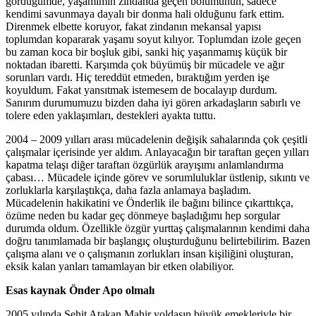
gördüğümde, yaşamımın zindanda geçen bölümünün, sadece
kendimi savunmaya dayalı bir donma hali olduğunu fark ettim.
Direnmek elbette koruyor, fakat zindanın mekansal yapısı
toplumdan kopararak yaşamı soyut kılıyor. Toplumdan izole geçen
bu zaman koca bir boşluk gibi, sanki hiç yaşanmamış küçük bir
noktadan ibaretti. Karşımda çok büyümüş bir mücadele ve ağır
sorunları vardı. Hiç tereddüt etmeden, bıraktığım yerden işe
koyuldum. Fakat yansıtmak istemesem de bocalayıp durdum.
Sanırım durumumuzu bizden daha iyi gören arkadaşların sabırlı ve
tolere eden yaklaşımları, destekleri ayakta tuttu.
2004 – 2009 yılları arası mücadelenin değişik sahalarında çok çeşitli
çalışmalar içerisinde yer aldım. Anlayacağın bir taraftan geçen yılları
kapatma telaşı diğer taraftan özgürlük arayışımı anlamlandırma
çabası… Mücadele içinde görev ve sorumluluklar üstlenip, sıkıntı ve
zorluklarla karşılaştıkça, daha fazla anlamaya başladım.
Mücadelenin hakikatini ve Önderlik ile bağını bilince çıkarttıkça,
özüme neden bu kadar geç dönmeye başladığımı hep sorgular
durumda oldum. Özellikle özgür yurttaş çalışmalarının kendimi daha
doğru tanımlamada bir başlangıç oluşturduğunu belirtebilirim. Bazen
çalışma alanı ve o çalışmanın zorlukları insan kişiliğini oluşturan,
eksik kalan yanları tamamlayan bir etken olabiliyor.
Esas kaynak Önder Apo olmalı
2005 yılında Şehit Atakan Mahir yoldaşın büyük emekleriyle bir