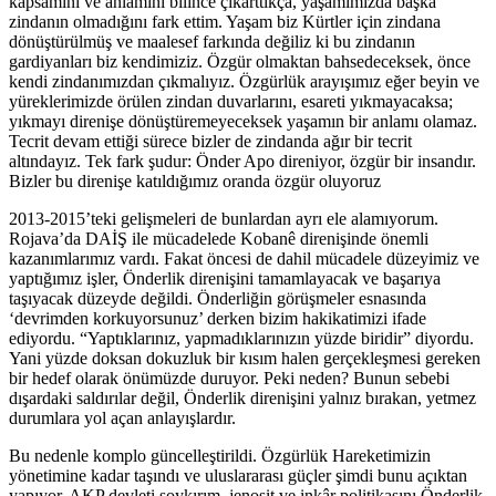
kapsamını ve anlamını bilince çıkarttıkça, yaşamımızda başka
zindanın olmadığını fark ettim. Yaşam biz Kürtler için zindana
dönüştürülmüş ve maalesef farkında değiliz ki bu zindanın
gardiyanları biz kendimiziz. Özgür olmaktan bahsedeceksek, önce
kendi zindanımızdan çıkmalıyız. Özgürlük arayışımız eğer beyin ve
yüreklerimizde örülen zindan duvarlarını, esareti yıkmayacaksa;
yıkmayı direnişe dönüştüremeyeceksek yaşamın bir anlamı olamaz.
Tecrit devam ettiği sürece bizler de zindanda ağır bir tecrit
altındayız. Tek fark şudur: Önder Apo direniyor, özgür bir insandır.
Bizler bu direnişe katıldığımız oranda özgür oluyoruz
2013-2015’teki gelişmeleri de bunlardan ayrı ele alamıyorum.
Rojava’da DAİŞ ile mücadelede Kobanê direnişinde önemli
kazanımlarımız vardı. Fakat öncesi de dahil mücadele düzeyimiz ve
yaptığımız işler, Önderlik direnişini tamamlayacak ve başarıya
taşıyacak düzeyde değildi. Önderliğin görüşmeler esnasında
‘devrimden korkuyorsunuz’ derken bizim hakikatimizi ifade
ediyordu. “Yaptıklarınız, yapmadıklarınızın yüzde biridir” diyordu.
Yani yüzde doksan dokuzluk bir kısım halen gerçekleşmesi gereken
bir hedef olarak önümüzde duruyor. Peki neden? Bunun sebebi
dışardaki saldırılar değil, Önderlik direnişini yalnız bırakan, yetmez
durumlara yol açan anlayışlardır.
Bu nedenle komplo güncelleştirildi. Özgürlük Hareketimizin
yönetimine kadar taşındı ve uluslararası güçler şimdi bunu açıktan
yapıyor. AKP devleti soykırım, jenosit ve inkâr politikasını Önderlik