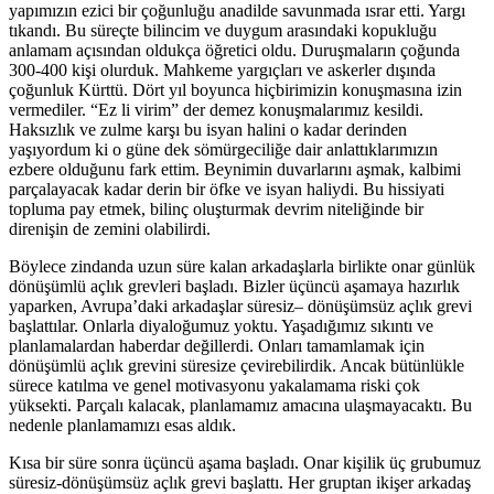
yapımızın ezici bir çoğunluğu anadilde savunmada ısrar etti. Yargı
tıkandı. Bu süreçte bilincim ve duygum arasındaki kopukluğu
anlamam açısından oldukça öğretici oldu. Duruşmaların çoğunda
300-400 kişi olurduk. Mahkeme yargıçları ve askerler dışında
çoğunluk Kürttü. Dört yıl boyunca hiçbirimizin konuşmasına izin
vermediler. “Ez li virim” der demez konuşmalarımız kesildi.
Haksızlık ve zulme karşı bu isyan halini o kadar derinden
yaşıyordum ki o güne dek sömürgeciliğe dair anlattıklarımızın
ezbere olduğunu fark ettim. Beynimin duvarlarını aşmak, kalbimi
parçalayacak kadar derin bir öfke ve isyan haliydi. Bu hissiyati
topluma pay etmek, bilinç oluşturmak devrim niteliğinde bir
direnişin de zemini olabilirdi.
Böylece zindanda uzun süre kalan arkadaşlarla birlikte onar günlük
dönüşümlü açlık grevleri başladı. Bizler üçüncü aşamaya hazırlık
yaparken, Avrupa’daki arkadaşlar süresiz– dönüşümsüz açlık grevi
başlattılar. Onlarla diyaloğumuz yoktu. Yaşadığımız sıkıntı ve
planlamalardan haberdar değillerdi. Onları tamamlamak için
dönüşümlü açlık grevini süresize çevirebilirdik. Ancak bütünlükle
sürece katılma ve genel motivasyonu yakalamama riski çok
yüksekti. Parçalı kalacak, planlamamız amacına ulaşmayacaktı. Bu
nedenle planlamamızı esas aldık.
Kısa bir süre sonra üçüncü aşama başladı. Onar kişilik üç grubumuz
süresiz-dönüşümsüz açlık grevi başlattı. Her gruptan ikişer arkadaş