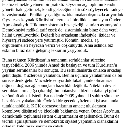
telafuz etmekle yetinen bir pratikti. Oysa amaç; toplumu kendini
yönetir hale getirmek, kendi geleceğine dair söz söyleyecek iradeye
kavuşturmaktı. Pratikte yaşadığımız tıkanmaları dışımızda arıyorduk.
Oysa esas kaynak Kürdistan’ı evrensel bir dilde tanımlayan Önder
Apo olmalıydı. Ufkumuz sistemin bize çizdiği sınırları aşamıyordu.
Demokrasiyi radikal tarif etsek de, sisteminkinin biraz daha yerel
halini uyguluyorduk. Değerli bir arkadaşın ifadesiyle; iktidar ve
hiyerarşiyi sadece yere yatırmıştık. Komün, meclis, ağ
örgütlenmeleri heyecan verici ve coşkuluydu. Ama aslında biz
eskinin biraz daha gelişmiş tekrarını yaşıyorduk.
Buna rağmen Kürdistan’ın tamamını serhıldanlar sürecine
taşıyabildik. 2006 yılında Amed’de başlayan ve tüm Kürdistan’a
yayılan serhıldanlar bir sonuçtu. Bu serhıldanlarda onlarca arkadaş
şehit düştü. Yüzlercesi yaralandı. Benim üçüncü yaralanmam da bu
sürece denk gelir. Mücadele ediyorduk fakat içinde olmamıza
rağmen doğuracağı sonuçlara hazırlıklı değildik. Nitekim devlet
serhıldanların açığa çıkardığı bu potansiyeli bizden daha iyi gördü
ve önünü almak istedi. Bu nedenle 2009 yılındaki saldırı sürecine
hazırlıksız yakalandık. Öyle ki bir gecede yüzlerce kişi aynı anda
tutuklanabildik. KCK operasyonlarının amacı; uluslararası
komployu düşünsel ve ideolojik bağlamda yenen Önder Apo’nun,
demokratik toplumsal sistem oluşturmasını engellemekti. Bunu da
tecridi ağırlaştırarak ve demokratik siyaset yapmanın olanaklarını
ortadan kaldırarak yapmaya çalıştı.