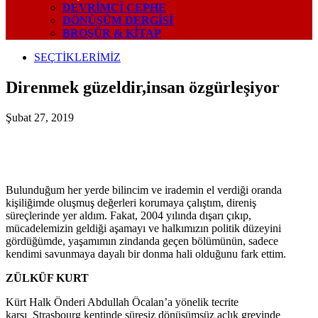
DEVRIMCI CEPHE
DÖNÜŞÜM DERGISI
BROŞÜR & KİTAP
SEÇTİKLERİMİZ
Direnmek güzeldir,insan özgürleşiyor
Şubat 27, 2019
Bulunduğum her yerde bilincim ve irademin el verdiği oranda
kişiliğimde oluşmuş değerleri korumaya çalıştım, direniş
süreçlerinde yer aldım. Fakat, 2004 yılında dışarı çıkıp,
mücadelemizin geldiği aşamayı ve halkımızın politik düzeyini
gördüğümde, yaşamımın zindanda geçen bölümünün, sadece
kendimi savunmaya dayalı bir donma hali olduğunu fark ettim.
ZÜLKÜF KURT
Kürt Halk Önderi Abdullah Öcalan’a yönelik tecrite
karşı Strasbourg kentinde süresiz dönüşümsüz açlık grevinde