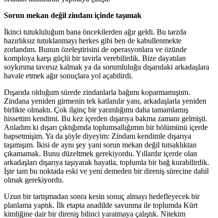
Sorun mekan değil zindanı içinde taşımak
İkinci tutukluluğum bana öncekilerden ağır geldi. Bu tarzda
hazırlıksız tutuklanmayı herkes gibi ben de kabullenmekte
zorlandım. Bunun özeleştirisini de operasyonlara ve özünde
komploya karşı güçlü bir tavırla verebilirdik. Bize dayatılan
soykırıma tavırsız kalmak ya da sorumluluğu dışarıdaki arkadaşlara
havale etmek ağır sonuçlara yol açabilirdi.
Dışarıda olduğum sürede zindanlarla bağımı koparmamıştım.
Zindana yeniden girmenin tek katlanılır yanı, arkadaşlarla yeniden
birlikte olmaktı. Çok ilginç bir yarımlığımı daha tamamlamış
hissettim kendimi. Bu kez içerden dışarıya bakma zamanı gelmişti.
Anladım ki dışarı çıktığımda toplumsallığımın bir bölümünü içerde
hapsetmişim. Ya da şöyle diyeyim: Zindanı kendimle dışarıya
taşımışım. İkisi de aynı şey yani sorun mekan değil tutsaklıktan
çıkamamak. Bunu düzeltmek gerekiyordu. Yıllardır içerde olan
arkadaşları dışarıya taşıyarak hayatla, toplumla bir bağ kurabilirdik.
İşte tam bu noktada eski ve yeni demeden bir direniş sürecine dahil
olmak gerekiyordu.
Uzun bir tartışmadan sonra kesin sonuç almayı hedefleyecek bir
planlama yaptık. İlk etapta anadilde savunma ile toplumda Kürt
kimliğine dair bir direniş bilinci yaratmaya çalıştık. Nitekim