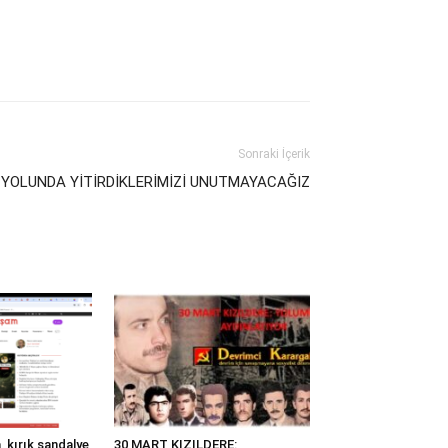
Sonraki İçerik
 YOLUNDA YİTİRDİKLERİMİZİ UNUTMAYACAĞIZ
 kırık sandalye
30 MART KIZILDERE: