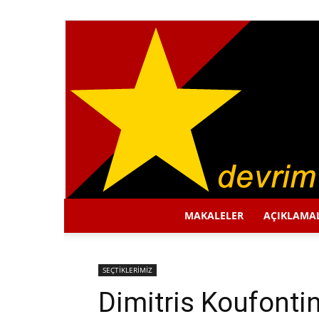
MAKALELER
AÇIKLAMA
SEÇTİKLERİMİZ
Dimitris Koufonti