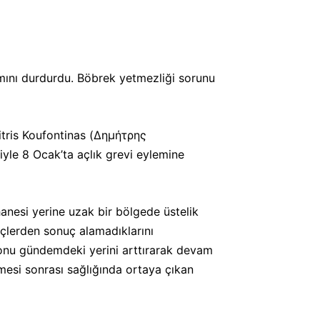
ımını durdurdu. Böbrek yetmezliği sorunu
itris Koufontinas (Δημήτρης
iyle 8 Ocak’ta açlık grevi eylemine
hanesi yerine uzak bir bölgede üstelik
eçlerden sonuç alamadıklarını
onu gündemdeki yerini arttırarak devam
mesi sonrası sağlığında ortaya çıkan