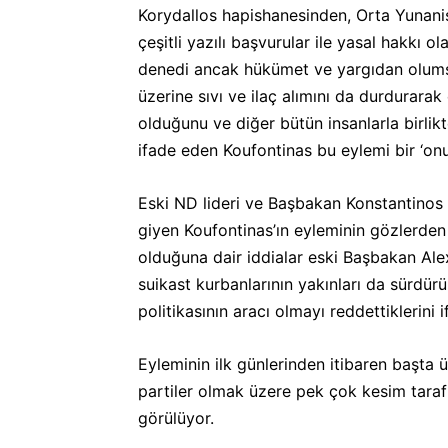
Korydallos hapishanesinden, Orta Yunani
çeşitli yazılı başvurular ile yasal hakkı 
denedi ancak hükümet ve yargıdan olumsuz
üzerine sıvı ve ilaç alımını da durdurarak
olduğunu ve diğer bütün insanlarla birli
ifade eden Koufontinas bu eylemi bir ‘onu
Eski ND lideri ve Başbakan Konstantinos M
giyen Koufontinas’ın eyleminin gözlerden 
olduğuna dair iddialar eski Başbakan Alex
suikast kurbanlarının yakınları da sürdürül
politikasının aracı olmayı reddettiklerini if
Eyleminin ilk günlerinden itibaren başta ü
partiler olmak üzere pek çok kesim taraf
görülüyor.