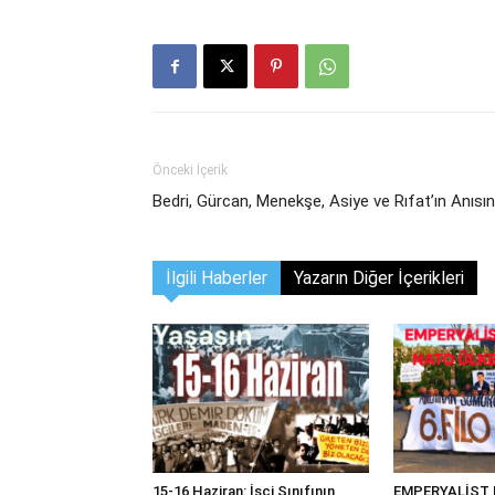
Önceki İçerik
Bedri, Gürcan, Menekşe, Asiye ve Rıfat’ın Anısı
İlgili Haberler
Yazarın Diğer İçerikleri
15-16 Haziran: İşçi Sınıfının
EMPERYALİST