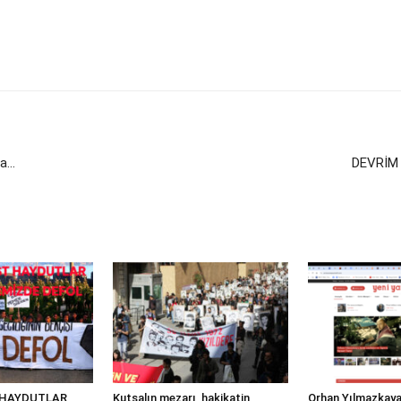
na…
DEVRİM
 HAYDUTLAR
Kutsalın mezarı, hakikatin
Orhan Yılmazkaya,