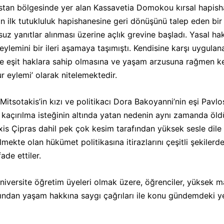
stan bölgesinde yer alan Kassavetia Domokou kırsal hapish
olan ilk tutukluluk hapishanesine geri dönüşünü talep eden bi
 yanıtlar alınması üzerine açlık grevine başladı. Yasal hak
 eylemini bir ileri aşamaya taşımıştı. Kendisine karşı uygulan
kte eşit haklara sahip olmasına ve yaşam arzusuna rağmen k
r eylemi’ olarak nitelemektedir.
itsotakis’in kızı ve politikacı Dora Bakoyanni’nin eşi Pavl
kaçırılma isteğinin altında yatan nedenin aynı zamanda öldü
is Çipras dahil pek çok kesim tarafından yüksek sesle dile 
mekte olan hükümet politikasına itirazlarını çeşitli şekilerde
ade ettiler.
niversite öğretim üyeleri olmak üzere, öğrenciler, yüksek ma
ından yaşam hakkına saygı çağrıları ile konu gündemdeki yer