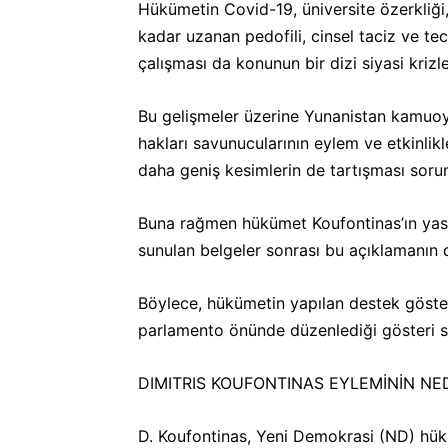
Hükümetin Covid-19, üniversite özerkliği
kadar uzanan pedofili, cinsel taciz ve 
çalışması da konunun bir dizi siyasi kriz
Bu gelişmeler üzerine Yunanistan kamuoyun
hakları savunucularının eylem ve etkinlik
daha geniş kesimlerin de tartışması sor
Buna rağmen hükümet Koufontinas’ın yasan
sunulan belgeler sonrası bu açıklamanın d
Böylece, hükümetin yapılan destek göster
parlamento önünde düzenlediği gösteri son
DIMITRIS KOUFONTINAS EYLEMİNİN NED
D. Koufontinas, Yeni Demokrasi (ND) hükü