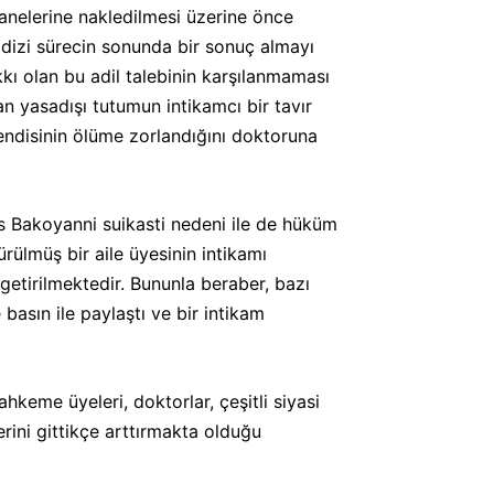
anelerine nakledilmesi üzerine önce
r dizi sürecin sonunda bir sonuç almayı
kı olan bu adil talebinin karşılanmaması
an yasadışı tutumun intikamcı bir tavır
endisinin ölüme zorlandığını doktoruna
os Bakoyanni suikasti nedeni ile de hüküm
rülmüş bir aile üyesinin intikamı
getirilmektedir. Bununla beraber, bazı
 basın ile paylaştı ve bir intikam
hkeme üyeleri, doktorlar, çeşitli siyasi
ini gittikçe arttırmakta olduğu