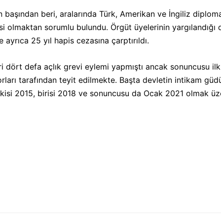
 başından beri, aralarında Türk, Amerikan ve İngiliz diplomat
çisi olmaktan sorumlu bulundu. Örgüt üyelerinin yargılandığı
ayrıca 25 yıl hapis cezasına çarptırıldı.
ri dört defa açlık grevi eylemi yapmıştı ancak sonuncusu i
rı tarafından teyit edilmekte. Başta devletin intikam güdüleri
e ikisi 2015, birisi 2018 ve sonuncusu da Ocak 2021 olmak ü