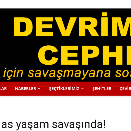
LAR
HABERLER
ŞEÇTİKLERİMİZ
ŞEHİTLER
ÇEVİR
DEVRİMCİ
nas yaşam savaşında!