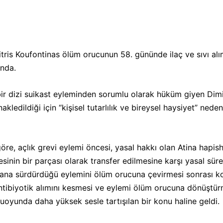
CEPHE
tris Koufontinas ölüm orucunun 58. gününde ilaç ve sıvı al
ında.
☭
bir dizi suikast eyleminden sorumlu olarak hüküm giyen Dim
dildiği için “kişisel tutarlılık ve bireysel haysiyet” neden
öre, açlık grevi eylemi öncesi, yasal hakkı olan Atina hapis
esinin bir parçası olarak transfer edilmesine karşı yasal sür
ana sürdürdüğü eylemini ölüm orucuna çevirmesi sonrası k
 antibiyotik alımını kesmesi ve eylemi ölüm orucuna dönüştür
oyunda daha yüksek sesle tartışılan bir konu haline geldi.