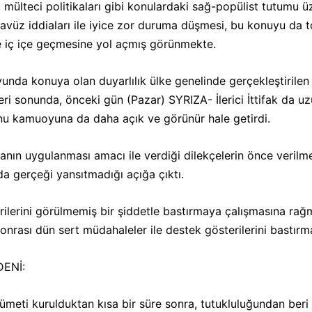
, mülteci politikaları gibi konulardaki sağ-popülist tutumu
tecavüz iddiaları ile iyice zor duruma düşmesi, bu konuyu 
le iç içe geçmesine yol açmış görünmekte.
da konuya olan duyarlılık ülke genelinde gerçekleştirilen çe
leri sonunda, önceki gün (Pazar) SYRIZA- İlerici İttifak da u
unu kamuoyuna da daha açık ve görünür hale getirdi.
ın uygulanması amacı ile verdiği dilekçelerin önce verilmed
a gerçeği yansıtmadığı açığa çıktı.
ilerini görülmemiş bir şiddetle bastırmaya çalışmasına rağm
rası dün sert müdahaleler ile destek gösterilerini bastırma
ENİ:
meti kurulduktan kısa bir süre sonra, tutukluluğundan beri 