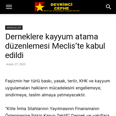
MAKALELER
Derneklere kayyum atama
düzenlemesi Meclis’te kabul
edildi
Aralık 27, 2020
Faşizmin her türlü baskı, yasak, terör, KHK ve kayyum
uygulamaları halkların mücadelesini engellemeye,
sindirmeye, teslim almaya yetmeyecektir.
“Kitle İmha Silahlarının Yayılmasının Finansmanın
Önlenmesine İlişkin Kanun Teklifi” Dernek ve vakıflara