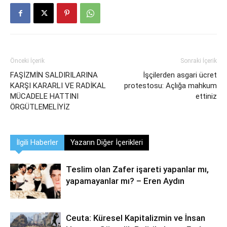
Önceki İçerik
Sonraki İçerik
FAŞİZMİN SALDIRILARINA
İşçilerden asgari ücret
KARŞI KARARLI VE RADİKAL
protestosu: Açlığa mahkum
MÜCADELE HATTINI
ettiniz
ÖRGÜTLEMELİYİZ
İlgili Haberler
Yazarın Diğer İçerikleri
Teslim olan Zafer işareti yapanlar mı,
yapamayanlar mı? – Eren Aydın
Ceuta: Küresel Kapitalizmin ve İnsan