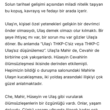
Solun tarihsel gelişimi açısından miladi nitelik taşıyan
bu kopuş, kavrayış ve fedayı bir arada içerir.
Ulaş’ın, kişisel özel yetenekleri gelişkin bir devrimci
önder olmasıydı, Ulaş demek olmazı olur kılmaktı. Bir
şeye ihtiyaç mı var, bir sorun mu var gözler Ulaş’a
döner. Bu anlamda “Ulaş’ı THKP-C’siz veya THKP-C
Ulaş’sız düşünülemez”. Ulaş’la Mahir de, Cevahir de
birbirine çok yakışanlardı. Hüseyin Cevahirin
ölümsüzleşmesi ikisinde derinden etkilemişti.
Hepimizin bildiği o duruşma salonundaki Mahirle
Ulaşın kucaklaşması, iki yoldaş arasındaki ilişkiyi çok
güzel anlatmaktadır.
Che, Mahir, Hüseyin ve Ulaş gibi vurularak
ölümsüzleşenlerin bir özgünlüğü vardı. Onlar, yaşam
doluydu. Çünkü yaşamı uğrunda ölecek kadar çok