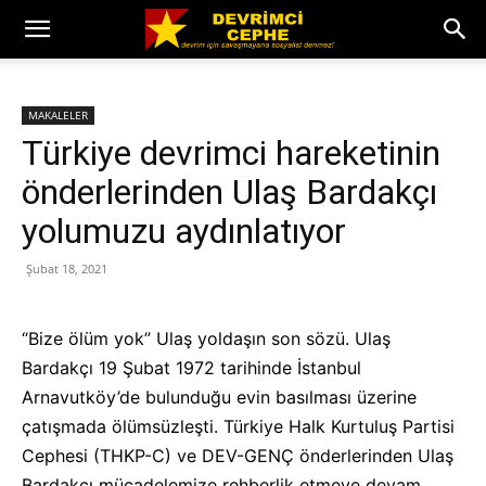
MAKALELER
Türkiye devrimci hareketinin
önderlerinden Ulaş Bardakçı
yolumuzu aydınlatıyor
Şubat 18, 2021
“Bize ölüm yok” Ulaş yoldaşın son sözü. Ulaş
Bardakçı 19 Şubat 1972 tarihinde İstanbul
Arnavutköy’de bulunduğu evin basılması üzerine
çatışmada ölümsüzleşti. Türkiye Halk Kurtuluş Partisi
Cephesi (THKP-C) ve DEV-GENÇ önderlerinden Ulaş
Bardakçı mücadelemize rehberlik etmeye devam