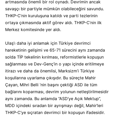
artmasında önemli bir rol oynadı. Devrimin ancak
savaşçı bir partiyle mümkün olabileceğini savundu.
THKP-C’nin kuruluşuna katıldı ve parti tezlerinin
ortaya çıkmasında aktif görev aldı. THKP-C’nin ilk
Merkez komitesinde yer aldı.
Ulaş’ı daha iyi anlamak için Türkiye devrimci
hareketinin gelişimi ve 65-71 sürecini aynı zamanda
solda TİP tekelinin kırılması, reformistlerle kopuşun
sağlanması ve Dev-Genç’in o yapı içinde eritilmeye
itirazı ve daha da önemlisi, Marksizm’i Türkiye
koşullarına uyarlama çıkışıdır. Bu süreçte Mahir
Çayan, Mihri Belli ’nin başını çektiği ASD ile tüm
bağlarını koparması, devrim yolunun netleştirilmesidir
aynı zamanda. Bu anlamda “ASD’ye Açık Mektup”,
MDD içindeki sıradan bir ayrışmayı değil, Mahir’leri
THKP-C’ye sıçratan devrimci bir kopuşun ifadesidir.