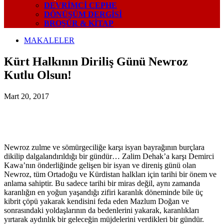
DEVRIMCI CEPHE
DÖNÜŞÜM DERGISI
BROŞÜR & KİTAP
MAKALELER
Kürt Halkının Diriliş Günü Newroz
Kutlu Olsun!
Mart 20, 2017
Newroz zulme ve sömürgeciliğe karşı isyan bayrağının burçlara
dikilip dalgalandırıldığı bir gündür… Zalim Dehak’a karşı Demirci
Kawa’nın önderliğinde gelişen bir isyan ve direniş günü olan
Newroz, tüm Ortadoğu ve Kürdistan halkları için tarihi bir önem ve
anlama sahiptir. Bu sadece tarihi bir miras değil, aynı zamanda
karanlığın en yoğun yaşandığı zifiri karanlık döneminde bile
üç
kibrit çöpü yakarak kendisini feda eden Mazlum Doğan ve
sonrasındaki yoldaşlarının da bedenlerini yakarak, karanlıkları
yırtarak aydınlık bir geleceğin müjdelerini verdikleri bir gündür.