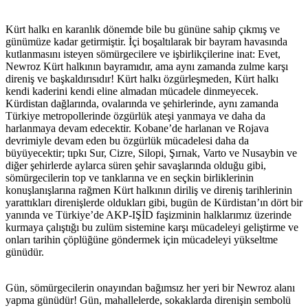
Kürt halkı en karanlık dönemde bile bu gününe sahip çıkmış ve
günümüze kadar getirmiştir. İçi boşaltılarak bir bayram havasında
kutlanmasını isteyen sömürgecilere ve işbirlikçilerine inat: Evet,
Newroz Kürt halkının bayramıdır, ama aynı zamanda zulme karşı
direniş ve başkaldırısıdır! Kürt halkı özgürleşmeden, Kürt halkı
kendi kaderini kendi eline almadan mücadele dinmeyecek.
Kürdistan dağlarında, ovalarında ve şehirlerinde, aynı zamanda
Türkiye metropollerinde özgürlük ateşi yanmaya ve daha da
harlanmaya devam edecektir. Kobane’de harlanan ve Rojava
devrimiyle devam eden bu özgürlük mücadelesi daha da
büyüyecektir; tıpkı Sur, Cizre, Silopi, Şırnak, Varto ve Nusaybin ve
diğer şehirlerde aylarca süren şehir savaşlarında olduğu gibi,
sömürgecilerin top ve tanklarına ve en seçkin birliklerinin
konuşlanışlarına rağmen Kürt halkının diriliş ve direniş tarihlerinin
yarattıkları direnişlerde oldukları gibi, bugün de Kürdistan’ın dört bir
yanında ve Türkiye’de AKP-IŞİD faşizminin halklarımız üzerinde
kurmaya çalıştığı bu zulüm sistemine karşı mücadeleyi geliştirme ve
onları tarihin çöplüğüne göndermek için mücadeleyi yükseltme
günüdür.
Gün, sömürgecilerin onayından bağımsız her yeri bir Newroz alanı
yapma günüdür! Gün, mahallelerde, sokaklarda direnişin sembolü