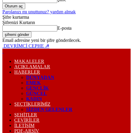
Parolanızı mı unuttunuz? yardım almak
Şifre kurtarma
Şifrenizi Kurtarın
E-posta
Email adresine yeni bir şifre gönderilecek.
DEVRİMCİ CEPHE ☭
MAKALELER
AÇIKLAMALAR
HABERLER
DÜNYADAN
EMEK
GENÇLİK
GÜNCEL
KADIN
ŞEÇTİKLERİMİZ
SİZDEN GELENLER
ŞEHİTLER
ÇEVİRİLER
İLETİŞİM
PDF-ARŞIV