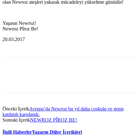
olan Newroz ateşleri yakarak mücadeleyi yükseltme günüdür!
Yaşasın Newroz!
Newroz Pîroz Be!
20.03.2017
Önceki İçerik
Avrupa’da Newroz bu yıl daha coşkulu ve geniş
katılımlı karşılandı.
Sonraki İçerik
NEWROZ PÎROZ BE!
İlgili Haberler
Yazarın Diğer İçerikleri