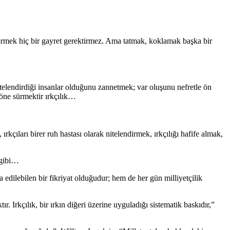
örmek hiç bir gayret gerektirmez. Ama tatmak, koklamak başka bir
itelendirdiği insanlar olduğunu zannetmek; var oluşunu nefretle ön
 öne sürmektir ırkçılık…
 ırkçıları birer ruh hastası olarak nitelendirmek, ırkçılığı hafife almak,
 gibi…
a edilebilen bir fikriyat olduğudur; hem de her gün milliyetçilik
r. Irkçılık, bir ırkın diğeri üzerine uyguladığı sistematik baskıdır,”