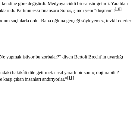
endine göre değiştirdi. Medyaya ciddi bir sansür getirdi. Yaratılan
[10]
aktarıldı. Partinin eski finansörü Soros, şimdi yeni “düşman”!
dum suçlularla dolu. Baba oğluna gerçeği söyleyemez, tevkif ederler
Ne yapmak istiyor bu zorbalar?” diyen Bertolt Brecht’in uyardığı
daki hakikâti dile getirmek nasıl yararlı bir sonuç doğurabilir?
[11]
karşı çıkan insanları andırıyorlar.”