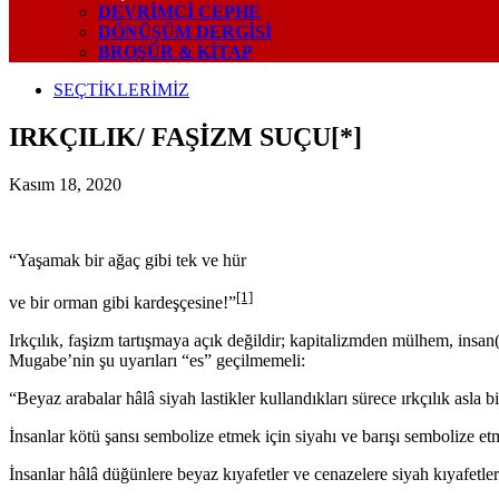
DEVRIMCI CEPHE
DÖNÜŞÜM DERGISI
BROŞÜR & KİTAP
SEÇTİKLERİMİZ
IRKÇILIK/ FAŞİZM SUÇU[*]
Kasım 18, 2020
“Yaşamak bir ağaç gibi tek ve hür
[1]
ve bir orman gibi kardeşçesine!”
Irkçılık, faşizm tartışmaya açık değildir; kapitalizmden mülhem, insan
Mugabe’nin şu uyarıları “es” geçilmemeli:
“Beyaz arabalar hâlâ siyah lastikler kullandıkları sürece ırkçılık asla b
İnsanlar kötü şansı sembolize etmek için siyahı ve barışı sembolize etm
İnsanlar hâlâ düğünlere beyaz kıyafetler ve cenazelere siyah kıyafetlerle