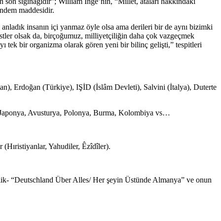
ın son sığınağıdır”; William Inge’nin, “Millet, ataları hakkındaki
gündem maddesidir.
 anladık insanın içi yanmaz öyle olsa ama derileri bir de aynı bizimki
tler olsak da, birçoğumuz, milliyetçiliğin daha çok vazgeçmek
ek bir organizma olarak gören yeni bir bilinç gelişti,” tespitleri
), Erdoğan (Türkiye), IŞİD (İslâm Devleti), Salvini (İtalya), Duterte
u), Japonya, Avusturya, Polonya, Burma, Kolombiya vs…
Hıristiyanlar, Yahudiler, Êzîdîler).
yetçilik- “Deutschland Über Alles/ Her şeyin Üstünde Almanya” ve onun