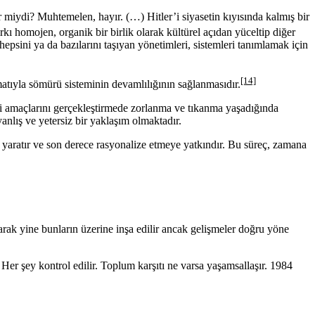
 miydi? Muhtemelen, hayır. (…) Hitler’i siyasetin kıyısında kalmış bir
rkı homojen, organik bir birlik olarak kültürel açıdan yüceltip diğer
hepsini ya da bazılarını taşıyan yönetimleri, sistemleri tanımlamak için
[14]
matıyla sömürü sisteminin devamlılığının sağlanmasıdır.
emi amaçlarını gerçekleştirmede zorlanma ve tıkanma yaşadığında
nlış ve yetersiz bir yaklaşım olmaktadır.
 yaratır ve son derece rasyonalize etmeye yatkındır. Bu süreç, zamana
larak yine bunların üzerine inşa edilir ancak gelişmeler doğru yöne
Her şey kontrol edilir. Toplum karşıtı ne varsa yaşamsallaşır. 1984