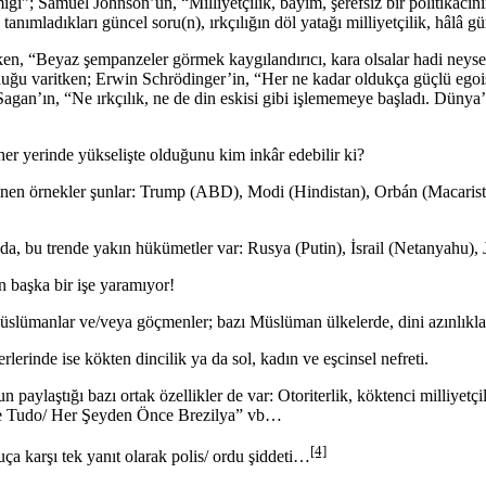
mığı”; Samuel Johnson’un, “Milliyetçilik, bayım, şerefsiz bir politikacın
 tanımladıkları güncel soru(n), ırkçılığın döl yatağı milliyetçilik, hâlâ 
erken, “Beyaz şempanzeler görmek kaygılandırıcı, kara olsalar hadi neyse
uğu varitken; Erwin Schrödinger’in, “Her ne kadar oldukça güçlü egois
n’ın, “Ne ırkçılık, ne de din eskisi gibi işlememeye başladı. Dünya’yı t
 her yerinde yükselişte olduğunu kim inkâr edebilir ki?
nen örnekler şunlar: Trump (ABD), Modi (Hindistan), Orbán (Macaristan
 da, bu trende yakın hükümetler var: Rusya (Putin), İsrail (Netanyah
n başka bir işe yaramıyor!
slümanlar ve/veya göçmenler; bazı Müslüman ülkelerde, dini azınlıklar (
rlerinde ise kökten dincilik ya da sol, kadın ve eşcinsel nefreti.
un paylaştığı bazı ortak özellikler de var: Otoriterlik, köktenci milli
 de Tudo/ Her Şeyden Önce Brezilya” vb…
[4]
uça karşı tek yanıt olarak polis/ ordu şiddeti…