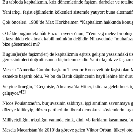
Bu tabloda kapitalizmin, kriz dönemlerinde faşizm, darbeler ve totaliter
Yani ırkçı, faşist eğilimlerin kökenleri sistemde yatıyor; buna alternatif
Çok önceleri, 1938’de Max Horkheimer, “Kapitalizm hakkında konuşma
O hâlde bugündeki hâli Enzo Traverso’nun, “Yeni sağ melez bir oluşum;
lafazanlıkla ele almak kabili mümkün değildir. Nihayetinde “muhafazak
bize göstermedi mi?
Bugün(ler)de faşizm(ler) de kapitalizmin eşitsiz gelişim yasasındaki üz
gereksinimleri doğrultusunda biçimlenmesidir. Yani ırkçılık ve faşizm 
Mesela “Amerika Cumhurbaşkanı Theodor Roosevelt bir faşist olan Musso
ezmekte başarılı oldu. Ve bu da Batılı düşüncenin hayli lehine bir dur
Ve yine örneğin, “Geçmişte, Almanya’da Hitler, iktidara gelebilmek içi
[7]
çalışıyor.”
Nicos Poulantzas’ın, burjuvazinin saldırıya, işçi sınıfının savunmaya ge
düzeye kilitleyip, düzen partilerinin liberal demokrasi söylemlerini aşa
Milliyetçiliğin, ırkçılığın yanında etnik, dini, vb farkların kaşınması,
Mesela Macaristan’da 2010’da göreve gelen Viktor Orbán, ülkeyi otor