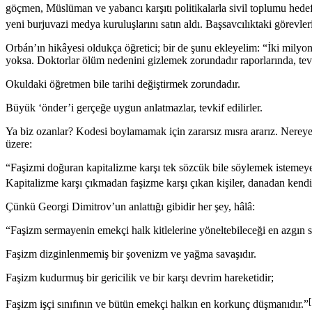
göçmen, Müslüman ve yabancı karşıtı politikalarla sivil toplumu hedef
yeni burjuvazi medya kuruluşlarını satın aldı. Başsavcılıktaki görevler
Orbán’ın hikâyesi oldukça öğretici; bir de şunu ekleyelim: “İki mil
yoksa. Doktorlar ölüm nedenini gizlemek zorundadır raporlarında, tevk
Okuldaki öğretmen bile tarihi değiştirmek zorundadır.
Büyük ‘önder’i gerçeğe uygun anlatmazlar, tevkif edilirler.
Ya biz ozanlar? Kodesi boylamamak için zararsız mısra ararız. Nereye
üzere:
“Faşizmi doğuran kapitalizme karşı tek sözcük bile söylemek istemeyen 
Kapitalizme karşı çıkmadan faşizme karşı çıkan kişiler, danadan kendil
Çünkü Georgi Dimitrov’un anlattığı gibidir her şey, hâlâ:
“Faşizm sermayenin emekçi halk kitlelerine yöneltebileceği en azgın sa
Faşizm dizginlenmemiş bir şovenizm ve yağma savaşıdır.
Faşizm kudurmuş bir gericilik ve bir karşı devrim hareketidir;
Faşizm işçi sınıfının ve bütün emekçi halkın en korkunç düşmanıdır.”