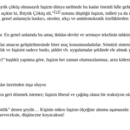
üyük çöküş olmasaydı faşizm dünya tarihinde bu kadar önemli hâle gelir
[13]
, açıktır ki, Büyük Çöküş idi,”
notunu düştüğü faşizm, milleti ya da ı
genel anlamıyla baskıcı, otoriter, ırkçı ve antidemokratik özelliklerden 
dır. En genel anlamda bu amaç iktidar-devlet ve sermaye tekelinin tahki
amalar amacın geliştirilmesinde birer araç konumundadırlar. Sömürü sist
k ve faşizmi sadece baskı, şiddet vb. uygulamalar şeklinde ele almak ya
’ başlıklı yapıtına göre, faşizm her zaman olumsuzlanmaz, arzu kitlesi
nlar üzerinden inşa oluyor.
lara geri dönmek istemez; faşizm liberal ve çağdaş olana bir reaksiyon o
birlik” denen şeydir… Kişinin mikro faşizm ölçeğine alınma aşamasıdır. 
i seveceksin, düşüncene koyacaksın!