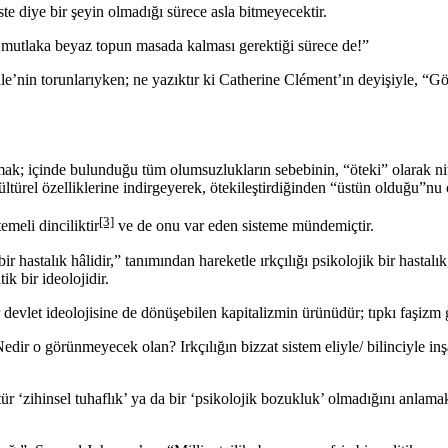
iste diye bir şeyin olmadığı sürece asla bitmeyecektir.
 mutlaka beyaz topun masada kalması gerektiği sürece de!”
’nin torunlarıyken; ne yazıktır ki Catherine Clément’ın deyişiyle, “G
saymak; içinde bulunduğu tüm olumsuzlukların sebebinin, “öteki” olarak n
kültürel özelliklerine indirgeyerek, ötekileştirdiğinden “üstün olduğu”nu
[3]
emeli dinciliktir
ve de onu var eden sisteme mündemiçtir.
 hastalık hâlidir,” tanımından hareketle ırkçılığı psikolojik bir hastalık,
ik bir ideolojidir.
r devlet ideolojisine de dönüşebilen kapitalizmin ürünüdür; tıpkı faşizm
edir o görünmeyecek olan? Irkçılığın bizzat sistem eliyle/ bilinciyle inş
ür ‘zihinsel tuhaflık’ ya da bir ‘psikolojik bozukluk’ olmadığını anlamaktı