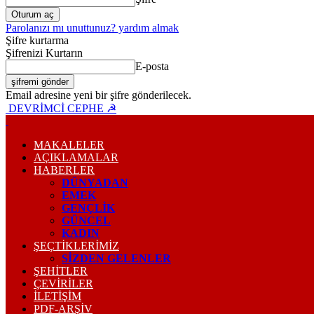
Parolanızı mı unuttunuz? yardım almak
Şifre kurtarma
Şifrenizi Kurtarın
E-posta
Email adresine yeni bir şifre gönderilecek.
DEVRİMCİ CEPHE ☭
MAKALELER
AÇIKLAMALAR
HABERLER
DÜNYADAN
EMEK
GENÇLİK
GÜNCEL
KADIN
ŞEÇTİKLERİMİZ
SİZDEN GELENLER
ŞEHİTLER
ÇEVİRİLER
İLETİŞİM
PDF-ARŞIV