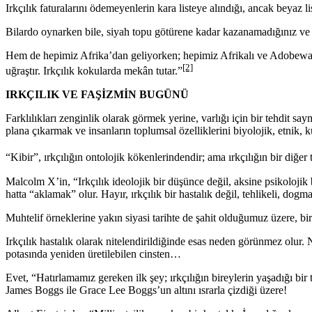
Irkçılık faturalarını ödemeyenlerin kara listeye alındığı, ancak beyaz l
Bilardo oynarken bile, siyah topu götürene kadar kazanamadığınız ve
Hem de hepimiz Afrika’dan geliyorken; hepimiz Afrikalı ve Adobewale
[2]
uğraştır. Irkçılık kokularda mekân tutar.”
IRKÇILIK VE FAŞİZMİN BUGÜNÜ
Farklılıkları zenginlik olarak görmek yerine, varlığı için bir tehdit 
plana çıkarmak ve insanların toplumsal özelliklerini biyolojik, etnik, 
“Kibir”, ırkçılığın ontolojik kökenlerindendir; ama ırkçılığın bir diğer t
Malcolm X’in, “Irkçılık ideolojik bir düşünce değil, aksine psikolojik bir
hatta “aklamak” olur. Hayır, ırkçılık bir hastalık değil, tehlikeli, dogmat
Muhtelif örneklerine yakın siyasi tarihte de şahit olduğumuz üzere, bi
Irkçılık hastalık olarak nitelendirildiğinde esas neden görünmez olur. N
potasında yeniden üretilebilen cinsten…
Evet, “Hatırlamamız gereken ilk şey; ırkçılığın bireylerin yaşadığı bir t
James Boggs ile Grace Lee Boggs’un altını ısrarla çizdiği üzere!