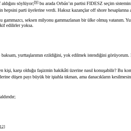
[9]
 aldığını söylüyor;
bu arada Orbán’ın partisi FIDESZ seçim sistemini k
in hepsini parti üyelerine verdi. Haksız kazançlar off shore hesaplarına 
yonu gammazcı, seksen milyonu gammazlanan bir ülke olmuş vatanım. Yur
if edilirler yoksa.
 baksam, yurttaşlarımın ezildiğini, yok edilmek istendiğini görüyorum. 
kişi, karşı olduğu faşizmin hakikâti üzerine nasıl konuşabilir? Bu konu
erine düşen payı büyük bir iştahla tıkman, ama danacıkların kesilmesine 
ldırıdır;
[12]