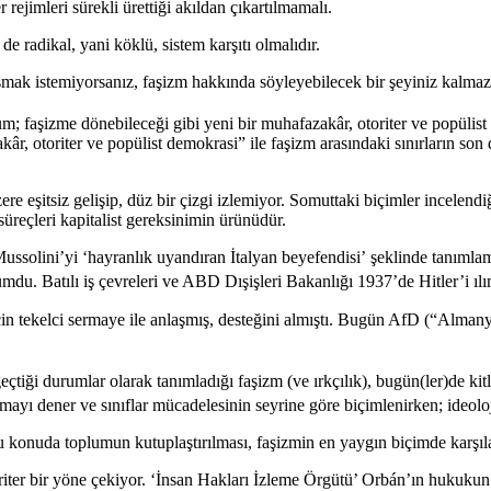
 rejimleri sürekli ürettiği akıldan çıkartılmamalı.
 de radikal, yani köklü, sistem karşıtı olmalıdır.
k istemiyorsanız, faşizm hakkında söyleyebilecek bir şeyiniz kalmaz,
 faşizme dönebileceği gibi yeni bir muhafazakâr, otoriter ve popülist 
âr, otoriter ve popülist demokrasi” ile faşizm arasındaki sınırların so
ere eşitsiz gelişip, düz bir çizgi izlemiyor. Somuttaki biçimler incelend
süreçleri kapitalist gereksinimin ürünüdür.
lini’yi ‘hayranlık uyandıran İtalyan beyefendisi’ şeklinde tanımlamışt
umdu. Batılı iş çevreleri ve ABD Dışişleri Bakanlığı 1937’de Hitler’i ılı
n tekelci sermaye ile anlaşmış, desteğini almıştı. Bugün AfD (“Almanya 
çtiği durumlar olarak tanımladığı faşizm (ve ırkçılık), bugün(ler)de kitle
mayı dener ve sınıflar mücadelesinin seyrine göre biçimlenirken; ideoloji
 bu konuda toplumun kutuplaştırılması, faşizmin en yaygın biçimde karşıla
iter bir yöne çekiyor. ‘İnsan Hakları İzleme Örgütü’ Orbán’ın hukukun 