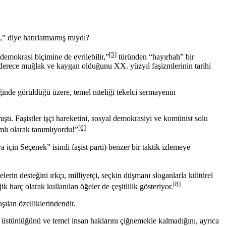
” diye hatırlatmamış mıydı?
[5]
demokrasi biçimine de evrilebilir,”
türünden “hayırhah” bir
n derece muğlak ve kaygan olduğunu XX. yüzyıl faşizmlerinin tarihi
iğinde görüldüğü üzere, temel niteliği tekelci sermayenin
ı. Faşistler işçi hareketini, sosyal demokrasiyi ve komünist solu
[6]
mlı olarak tanımlıyordu!”
için Seçenek” isimli faşist parti) benzer bir taktik izlemeye
lerin desteğini ırkçı, milliyetçi, seçkin düşmanı sloganlarla kültürel
[8]
k harç olarak kullanılan öğeler de çeşitlilik gösteriyor.
şılan özelliklerindendir.
üstünlüğünü ve temel insan haklarını çiğnemekle kalmadığını, ayrıca