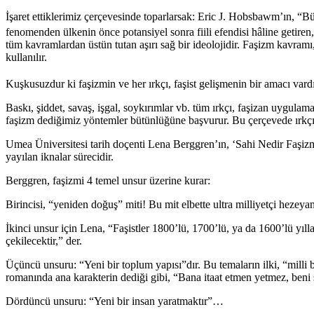
İşaret ettiklerimiz çerçevesinde toparlarsak: Eric J. Hobsbawm’ın, “B
fenomenden ülkenin önce potansiyel sonra fiili efendisi hâline getiren
tüm kavramlardan üstün tutan aşırı sağ bir ideolojidir. Faşizm kavramı, 
kullanılır.
Kuşkusuzdur ki faşizmin ve her ırkçı, faşist gelişmenin bir amacı var
Baskı, şiddet, savaş, işgal, soykırımlar vb. tüm ırkçı, faşizan uygul
faşizm dediğimiz yöntemler bütünlüğüne başvurur. Bu çerçevede ırkçılı
Umea Üniversitesi tarih doçenti Lena Berggren’ın, ‘Sahi Nedir Faşizm?
yayılan iknalar sürecidir.
Berggren, faşizmi 4 temel unsur üzerine kurar:
Birincisi, “yeniden doğuş” miti! Bu mit elbette ultra milliyetçi hezeya
İkinci unsur için Lena, “Faşistler 1800’lü, 1700’lü, ya da 1600’lü yıl
çekilecektir,” der.
Üçüncü unsuru: “Yeni bir toplum yapısı”dır. Bu temaların ilki, “milli 
romanında ana karakterin dediği gibi, “Bana itaat etmen yetmez, ben
Dördüncü unsuru: “Yeni bir insan yaratmaktır”…