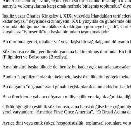
Albert Einstein’ın, “Milliyetçilik çocuksu bir hastalık. İnsanlığın kıza
sanrıyla ve komşularına karşı ortak nefretle birleşmiş toplumdur,” diye
İngiliz yazar Charles Kingsley’i, XIX. yüzyılda İrlandalıları tarif ed
kadar beyaz,” deyişindeki zihniyetin; XXI. yüzyılda da gündemde old
zorunda olduğumuz bir ahlâksızlık olduğunu görmeye başladı”; Carl Saga
karşılıksız “iyimserlik”ten başka bir anlam taşımamaktadır.
Bu durumda gerici, totaliter ve/ veya faşist bir sağ dalganın dünyanın
Söz konusu realite, yerkürenin yarısına hâkim olmuş durumda. En bili
(Filipinler) ve Bolsonaro (Brezilya).
Ama bir sürü başka ülkede de, henüz bu kadar açık tanımlanamasalar
Bunları “popülizm” olarak nitelemek, faşist özelliklerini gölgelemekte
Bu dalganın “düşman”-yani günah keçisi- olarak tanımladıkları ise, Mü
Bazı örneklerde yabancı düşmanı milliyetçilik ve ırkçılık ağırlıkta, diğe
Görüldüğü gibi çeşitlilik söz konusu, ama hepsi değilse bile çoğunluğ
yerel varyantları: “America First/ Önce Amerika”, “O Brasil Acima
Ayrıca dini veya etnik (ırkçı) hoşgörüsüzlük, toplumsal sorunlara ve s