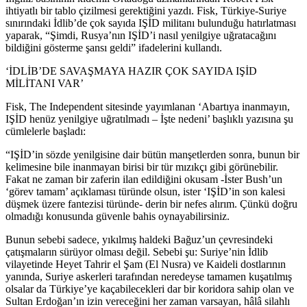
ihtiyatlı bir tablo çizilmesi gerektiğini yazdı. Fisk, Türkiye-Suriye
sınırındaki İdlib’de çok sayıda IŞİD militanı bulunduğu hatırlatması
yaparak, “Şimdi, Rusya’nın IŞİD’i nasıl yenilgiye uğratacağını
bildiğini gösterme şansı geldi” ifadelerini kullandı.
‘İDLİB’DE SAVAŞMAYA HAZIR ÇOK SAYIDA IŞİD
MİLİTANI VAR’
Fisk, The Independent sitesinde yayımlanan ‘Abartıya inanmayın,
IŞİD henüz yenilgiye uğratılmadı – İşte nedeni’ başlıklı yazısına şu
cümlelerle başladı:
“IŞİD’in sözde yenilgisine dair bütün manşetlerden sonra, bunun bir
kelimesine bile inanmayan birisi bir tür mızıkçı gibi görünebilir.
Fakat ne zaman bir zaferin ilan edildiğini okusam -İster Bush’un
‘görev tamam’ açıklaması türünde olsun, ister ‘IŞİD’in son kalesi
düşmek üzere fantezisi türünde- derin bir nefes alırım. Çünkü doğru
olmadığı konusunda güvenle bahis oynayabilirsiniz.
Bunun sebebi sadece, yıkılmış haldeki Bağuz’un çevresindeki
çatışmaların sürüyor olması değil. Sebebi şu: Suriye’nin İdlib
vilayetinde Heyet Tahrir el Şam (El Nusra) ve Kaideli dostlarının
yanında, Suriye askerleri tarafından neredeyse tamamen kuşatılmış
olsalar da Türkiye’ye kaçabilecekleri dar bir koridora sahip olan ve
Sultan Erdoğan’ın izin vereceğini her zaman varsayan, hâlâ silahlı