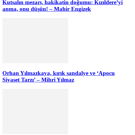
Kutsalın mezarı, hakikatin doğumu: Kızıldere’yi
anma, onu düşün! – Mahir Engizek
Orhan Yılmazkaya, kırık sandalye ve ‘Apocu
Siyaset Tarzı’ – Mihri Yılmaz