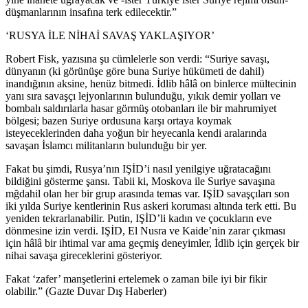
düşmanlarının insafına terk edilecektir.”
‘RUSYA İLE NİHAİ SAVAŞ YAKLAŞIYOR’
Robert Fisk, yazısına şu cümlelerle son verdi: “Suriye savaşı,
dünyanın (ki görünüşe göre buna Suriye hükümeti de dahil)
inandığının aksine, henüz bitmedi. İdlib hâlâ on binlerce mültecinin
yanı sıra savaşçı lejyonlarının bulunduğu, yıkık demir yolları ve
bombalı saldırılarla hasar görmüş otobanları ile bir mahrumiyet
bölgesi; bazen Suriye ordusuna karşı ortaya koymak
isteyeceklerinden daha yoğun bir heyecanla kendi aralarında
savaşan İslamcı militanların bulunduğu bir yer.
Fakat bu şimdi, Rusya’nın IŞİD’i nasıl yenilgiye uğratacağını
bildiğini gösterme şansı. Tabii ki, Moskova ile Suriye savaşına
mğdahil olan her bir grup arasında temas var. IŞİD savaşçıları son
iki yılda Suriye kentlerinin Rus askeri koruması altında terk etti. Bu
yeniden tekrarlanabilir. Putin, IŞİD’li kadın ve çocukların eve
dönmesine izin verdi. IŞİD, El Nusra ve Kaide’nin zarar çıkması
için hâlâ bir ihtimal var ama geçmiş deneyimler, İdlib için gerçek bir
nihai savaşa gireceklerini gösteriyor.
Fakat ‘zafer’ manşetlerini ertelemek o zaman bile iyi bir fikir
olabilir.” (Gazte Duvar Dış Haberler)