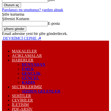
Parolanızı mı unuttunuz? yardım almak
Şifre kurtarma
Şifrenizi Kurtarın
E-posta
Email adresine yeni bir şifre gönderilecek.
DEVRİMCİ CEPHE ☭
MAKALELER
AÇIKLAMALAR
HABERLER
DÜNYADAN
EMEK
GENÇLİK
GÜNCEL
KADIN
ŞEÇTİKLERİMİZ
SİZDEN GELENLER
ŞEHİTLER
ÇEVİRİLER
İLETİŞİM
PDF-ARŞIV