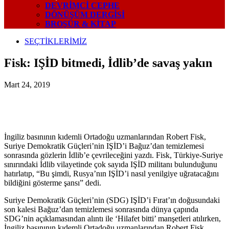
DEVRIMCI CEPHE
DÖNÜŞÜM DERGISI
BROŞÜR & KİTAP
SEÇTİKLERİMİZ
Fisk: IŞİD bitmedi, İdlib’de savaş yakın
Mart 24, 2019
İngiliz basınının kıdemli Ortadoğu uzmanlarından Robert Fisk,
Suriye Demokratik Güçleri’nin IŞİD’i Bağuz’dan temizlemesi
sonrasında gözlerin İdlib’e çevrileceğini yazdı. Fisk, Türkiye-Suriye
sınırındaki İdlib vilayetinde çok sayıda IŞİD militanı bulunduğunu
hatırlatıp, “Bu şimdi, Rusya’nın IŞİD’i nasıl yenilgiye uğratacağını
bildiğini gösterme şansı” dedi.
Suriye Demokratik Güçleri’nin (SDG) IŞİD’i Fırat’ın doğusundaki
son kalesi Bağuz’dan temizlemesi sonrasında dünya çapında
SDG’nin açıklamasından alıntı ile ‘Hilafet bitti’ manşetleri atılırken,
İngiliz basınının kıdemli Ortadoğu uzmanlarından Robert Fisk