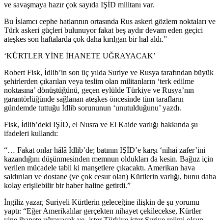
ve savaşmaya hazır çok sayıda IŞİD militanı var.
Bu İslamcı cephe hatlarının ortasında Rus askeri gözlem noktaları ve
Türk askeri güçleri bulunuyor fakat beş aydır devam eden geçici
ateşkes son haftalarda çok daha kırılgan bir hal aldı.”
‘KÜRTLER YİNE İHANETE UĞRAYACAK’
Robert Fisk, İdlib’in son üç yılda Suriye ve Rusya tarafından büyük
şehirlerden çıkarılan veya teslim olan militanların ‘terk edilme
noktasına’ dönüştüğünü, geçen eylülde Türkiye ve Rusya’nın
garantörlüğünde sağlanan ateşkes öncesinde tüm tarafların
gündemde tuttuğu İdlib sorununun ‘unutulduğunu’ yazdı.
Fisk, İdlib’deki IŞİD, el Nusra ve El Kaide varlığı hakkında şu
ifadeleri kullandı:
“… Fakat onlar hâlâ İdlib’de; batının IŞİD’e karşı ‘nihai zafer’ini
kazandığını düşünmesinden memnun oldukları da kesin. Bağuz için
verilen mücadele tabii ki manşetlere çıkacaktı. Amerikan hava
saldırıları ve dostane (ve çok cesur olan) Kürtlerin varlığı, bunu daha
kolay erişilebilir bir haber haline getirdi.”
İngiliz yazar, Suriyeli Kürtlerin geleceğine ilişkin de şu yorumu
yaptı: “Eğer Amerikalılar gerçekten nihayet çekilecekse, Kürtler
yine ihanete uğrayacak ve -ister Türkiye ister Suriye rejimi olsun-